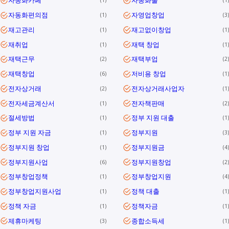
자동화카페
자동화툴
1
1
자동화편의점
자영업창업
1
3
재고관리
재고없이창업
1
1
재취업
재택 창업
1
1
재택근무
재택부업
2
2
재택창업
저비용 창업
6
1
전자상거래
전자상거래사업자
2
1
전자세금계산서
전자책판매
1
2
절세방법
정부 지원 대출
1
1
정부 지원 자금
정부지원
1
3
정부지원 창업
정부지원금
1
4
정부지원사업
정부지원창업
6
2
정부창업정책
정부창업지원
1
4
정부창업지원사업
정책 대출
1
1
정책 자금
정책자금
1
1
제휴마케팅
종합소득세
3
1