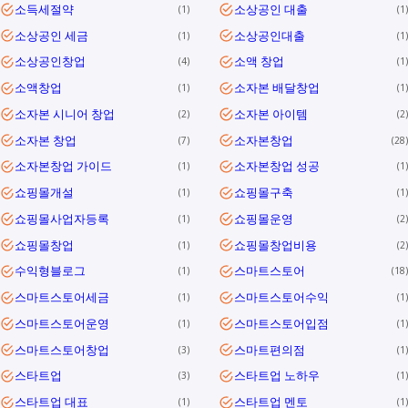
소득세절약
소상공인 대출
1
1
소상공인 세금
소상공인대출
1
1
소상공인창업
소액 창업
4
1
소액창업
소자본 배달창업
1
1
소자본 시니어 창업
소자본 아이템
2
2
소자본 창업
소자본창업
7
28
소자본창업 가이드
소자본창업 성공
1
1
쇼핑몰개설
쇼핑몰구축
1
1
쇼핑몰사업자등록
쇼핑몰운영
1
2
쇼핑몰창업
쇼핑몰창업비용
1
2
수익형블로그
스마트스토어
1
18
스마트스토어세금
스마트스토어수익
1
1
스마트스토어운영
스마트스토어입점
1
1
스마트스토어창업
스마트편의점
3
1
스타트업
스타트업 노하우
3
1
스타트업 대표
스타트업 멘토
1
1