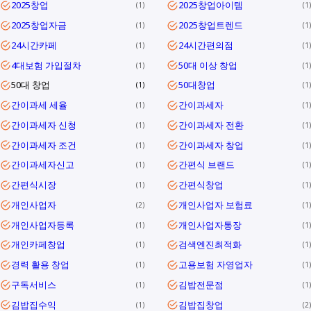
2025창업
2025창업아이템
1
1
2025창업자금
2025창업트렌드
1
1
24시간카페
24시간편의점
1
1
4대보험 가입절차
50대 이상 창업
1
1
50대 창업
50대창업
1
1
간이과세 세율
간이과세자
1
1
간이과세자 신청
간이과세자 전환
1
1
간이과세자 조건
간이과세자 창업
1
1
간이과세자신고
간편식 브랜드
1
1
간편식시장
간편식창업
1
1
개인사업자
개인사업자 보험료
2
1
개인사업자등록
개인사업자통장
1
1
개인카페창업
검색엔진최적화
1
1
경력 활용 창업
고용보험 자영업자
1
1
구독서비스
김밥전문점
1
1
김밥집수익
김밥집창업
1
2