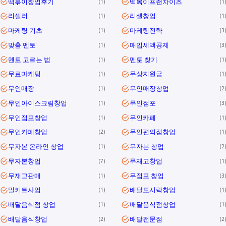
떡볶이창업후기
떡볶이프랜차이즈
1
1
리셀러
리셀창업
1
1
마케팅 기초
마케팅전략
1
3
맞춤 멘토
매입세액공제
1
3
멘토 고르는 법
멘토 찾기
1
1
무료마케팅
무상지원금
1
1
무인매장
무인매장창업
1
2
무인아이스크림창업
무인점포
1
3
무인점포창업
무인카페
1
1
무인카페창업
무인편의점창업
2
1
무자본 온라인 창업
무자본 창업
1
2
무자본창업
무재고창업
7
1
무재고판매
무점포 창업
1
3
밀키트사업
배달도시락창업
1
1
배달음식점 창업
배달음식점창업
1
1
배달음식창업
배달전문점
2
2