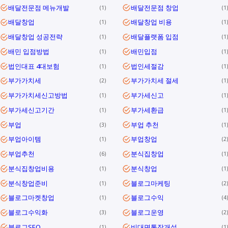
배달전문점 메뉴개발
배달전문점 창업
1
1
배달창업
배달창업 비용
1
1
배달창업 성공전략
배달플랫폼 입점
1
1
배민 입점방법
배민입점
1
1
법인대표 4대보험
법인세절감
1
1
부가가치세
부가가치세 절세
2
1
부가가치세신고방법
부가세신고
1
1
부가세신고기간
부가세환급
1
1
부업
부업 추천
3
1
부업아이템
부업창업
1
2
부업추천
분식집창업
6
1
분식집창업비용
분식창업
1
1
분식창업준비
블로그마케팅
1
2
블로그마켓창업
블로그수익
1
4
블로그수익화
블로그운영
3
2
블로그SEO
비대면통장개설
1
1