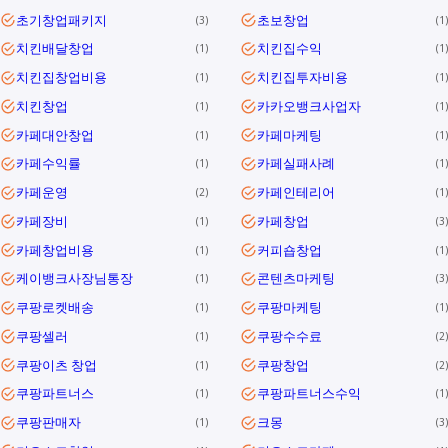
초기창업패키지
초보창업
3
1
치킨배달창업
치킨집수익
1
1
치킨집창업비용
치킨집투자비용
1
1
치킨창업
카카오뱅크사업자
1
1
카페대안창업
카페마케팅
1
1
카페수익률
카페실패사례
1
1
카페운영
카페인테리어
2
1
카페장비
카페창업
1
3
카페창업비용
커피숍창업
1
1
케이뱅크사장님통장
콘텐츠마케팅
1
3
쿠팡로켓배송
쿠팡마케팅
1
1
쿠팡셀러
쿠팡수수료
1
2
쿠팡이츠 창업
쿠팡창업
1
2
쿠팡파트너스
쿠팡파트너스수익
1
1
쿠팡판매자
크몽
1
3