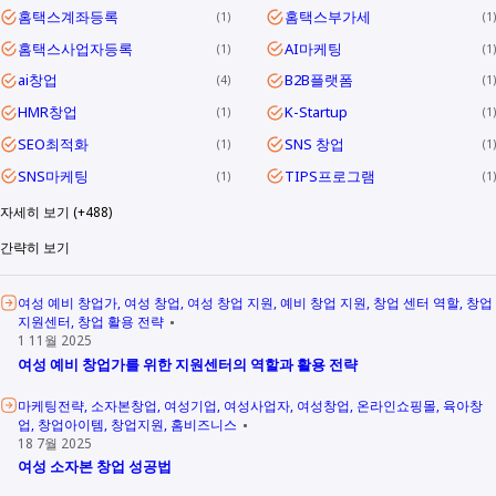
홈택스계좌등록
홈택스부가세
1
1
홈택스사업자등록
AI마케팅
1
1
ai창업
B2B플랫폼
4
1
HMR창업
K-Startup
1
1
SEO최적화
SNS 창업
1
1
SNS마케팅
TIPS프로그램
1
1
자세히 보기 (+488)
간략히 보기
여성 예비 창업가
여성 창업
여성 창업 지원
예비 창업 지원
창업 센터 역할
창업
지원센터
창업 활용 전략
1 11월 2025
여성 예비 창업가를 위한 지원센터의 역할과 활용 전략
마케팅전략
소자본창업
여성기업
여성사업자
여성창업
온라인쇼핑몰
육아창
업
창업아이템
창업지원
홈비즈니스
18 7월 2025
여성 소자본 창업 성공법