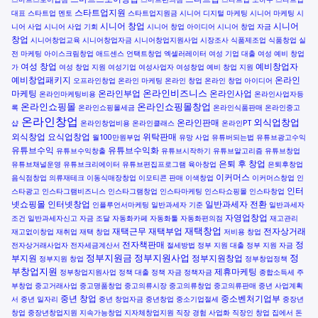
스타트업지원
대표
스타트업 멘토
스타트업지원금
시니어 디지털 마케팅
시니어 마케팅
시
시니어 창업
시니어
니어 사업
시니어 사업 기회
시니어 창업 아이디어
시니어 창업 자금
창업
시니어창업교육
시니어창업자금
시니어창업지원사업
시장조사
식품제조업
식품창업
실
전 마케팅
아이스크림창업
애드센스
언택트창업
엑셀러레이터
여성 기업 대출
여성 예비 창업
여성 창업
예비창업자
가
여성 창업 지원
여성기업
여성사업자
여성창업
예비 창업 지원
예비창업패키지
온라인
오프라인창업
온라인 마케팅
온라인 창업
온라인 창업 아이디어
온라인비즈니스
마케팅
온라인부업
온라인사업
온라인마케팅비용
온라인사업자등
온라인쇼핑몰
온라인쇼핑몰창업
록
온라인쇼핑몰세금
온라인식품판매
온라인중고
온라인창업
외식업창업
온라인판매
샵
온라인창업비용
온라인클래스
온라인PT
외식창업
요식업창업
위탁판매
월100만원부업
유망 사업
유튜버되는법
유튜브광고수익
유튜브수익
유튜브수익화
유튜브수익창출
유튜브시작하기
유튜브알고리즘
유튜브창업
은퇴 후 창업
유튜브채널운영
유튜브크리에이터
유튜브편집프로그램
육아창업
은퇴후창업
이커머스
음식점창업
의류재테크
이동식매장창업
이모티콘 판매
이색창업
이커머스창업
인
인터
스타광고
인스타그램비즈니스
인스타그램창업
인스타마케팅
인스타쇼핑몰
인스타창업
넷쇼핑몰
인터넷창업
일반과세자 전환
인플루언서마케팅
일반과세자 기준
일반과세자
자영업창업
조건
일반과세자신고
자금 조달
자동화카페
자동화툴
자동화편의점
재고관리
재택창업
재택근무
재택부업
전자상거래
재고없이창업
재취업
재택 창업
저비용 창업
전자책판매
정
전자상거래사업자
전자세금계산서
절세방법
정부 지원 대출
정부 지원 자금
정부지원금
정부지원사업
정
부지원
정부지원창업
정부지원 창업
정부창업정책
부창업지원
제휴마케팅
정부창업지원사업
정책 대출
정책 자금
정책자금
종합소득세
주
부창업
중고거래사업
중고명품창업
중고의류시장
중고의류창업
중고의류판매
중년 사업계획
중년 창업
중소벤처기업부
서
중년 일자리
중년 창업자금
중년창업
중소기업절세
중장년
창업
중장년창업지원
지속가능창업
지자체창업지원
직장 경험 사업화
직장인 창업
집에서 돈