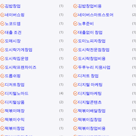
김밥창업
김밥창업비용
1
1
네이버쇼핑
네이버스마트스토어
1
2
노코드앱
노후준비
1
1
대출 조건
대출없이 창업
1
1
도매시장
도미노피자창업
1
1
도시락가게창업
도시락전문점창업
1
1
도시락집운영
도시락창업비용
1
1
도시락프랜차이즈
두루누리 지원사업
1
1
드롭쉬핑
디저트 창업
1
1
디저트창업
디지털 마케팅
1
1
디지털노마드
디지털마케팅
4
1
디지털상품
디지털콘텐츠
2
1
떡볶이매장
떡볶이배달창업
1
1
떡볶이수익
떡볶이집창업
1
1
떡볶이창업
떡볶이창업비용
1
1