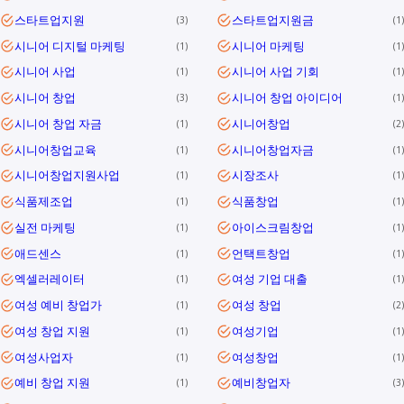
스타트업지원
스타트업지원금
3
1
시니어 디지털 마케팅
시니어 마케팅
1
1
시니어 사업
시니어 사업 기회
1
1
시니어 창업
시니어 창업 아이디어
3
1
시니어 창업 자금
시니어창업
1
2
시니어창업교육
시니어창업자금
1
1
시니어창업지원사업
시장조사
1
1
식품제조업
식품창업
1
1
실전 마케팅
아이스크림창업
1
1
애드센스
언택트창업
1
1
엑셀러레이터
여성 기업 대출
1
1
여성 예비 창업가
여성 창업
1
2
여성 창업 지원
여성기업
1
1
여성사업자
여성창업
1
1
예비 창업 지원
예비창업자
1
3