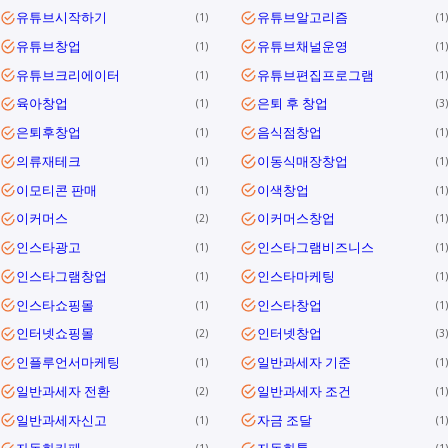
유튜브시작하기
유튜브알고리즘
1
1
유튜브창업
유튜브채널운영
1
1
유튜브크리에이터
유튜브편집프로그램
1
1
육아창업
은퇴 후 창업
1
3
은퇴후창업
음식점창업
1
1
의류재테크
이동식매장창업
1
1
이모티콘 판매
이색창업
1
1
이커머스
이커머스창업
2
1
인스타광고
인스타그램비즈니스
1
1
인스타그램창업
인스타마케팅
1
1
인스타쇼핑몰
인스타창업
1
1
인터넷쇼핑몰
인터넷창업
2
3
인플루언서마케팅
일반과세자 기준
1
1
일반과세자 전환
일반과세자 조건
2
1
일반과세자신고
자금 조달
1
1