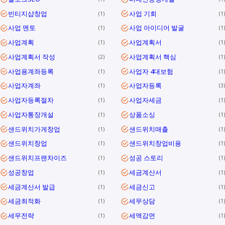
빈티지샵창업
사업 기회
1
1
사업 멘토
사업 아이디어 발굴
1
1
사업계획
사업계획서
1
1
사업계획서 작성
사업계획서 핵심
2
1
사업용계좌등록
사업자 4대보험
1
1
사업자계좌
사업자등록
1
3
사업자등록절차
사업자세금
1
1
사업자통장개설
상품소싱
1
1
샌드위치가게창업
샌드위치매출
1
1
샌드위치창업
샌드위치창업비용
1
1
샌드위치프랜차이즈
성공 스토리
1
1
성공창업
세금계산서
1
1
세금계산서 발급
세금신고
1
1
세금최적화
세무상담
1
1
세무전략
세액감면
1
1