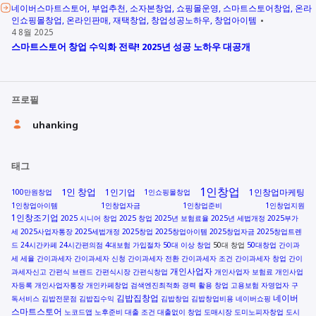
네이버스마트스토어
부업추천
소자본창업
쇼핑몰운영
스마트스토어창업
온라
인쇼핑몰창업
온라인판매
재택창업
창업성공노하우
창업아이템
4 8월 2025
스마트스토어 창업 수익화 전략! 2025년 성공 노하우 대공개
프로필
uhanking
태그
1인창업
1인 창업
1인기업
1인창업마케팅
100만원창업
1인쇼핑몰창업
1인창업아이템
1인창업자금
1인창업준비
1인창업지원
1인창조기업
2025 시니어 창업
2025 창업
2025년 보험료율
2025년 세법개정
2025부가
세
2025사업자통장
2025세법개정
2025창업
2025창업아이템
2025창업자금
2025창업트렌
드
24시간카페
24시간편의점
4대보험 가입절차
50대 이상 창업
50대 창업
50대창업
간이과
세 세율
간이과세자
간이과세자 신청
간이과세자 전환
간이과세자 조건
간이과세자 창업
간이
개인사업자
과세자신고
간편식 브랜드
간편식시장
간편식창업
개인사업자 보험료
개인사업
자등록
개인사업자통장
개인카페창업
검색엔진최적화
경력 활용 창업
고용보험 자영업자
구
김밥집창업
네이버
독서비스
김밥전문점
김밥집수익
김밥창업
김밥창업비용
네이버쇼핑
스마트스토어
노코드앱
노후준비
대출 조건
대출없이 창업
도매시장
도미노피자창업
도시