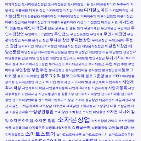
락가게창업
도시락전문점창업
도시락집운영
도시락창업비용
도시락프랜차이즈
두루누리 지
디지털노마드
디
원사업
드롭쉬핑
디저트 창업
디저트창업
디지털 마케팅
디지털마케팅
지털상품
디지털콘텐츠
떡볶이매장
떡볶이배달창업
떡볶이수익
떡볶이집창업
떡볶이창업
마케팅전
떡볶이창업비용
떡볶이창업후기
떡볶이프랜차이즈
리셀러
리셀창업
마케팅 기초
략
매입세액공제
무
맞춤 멘토
멘토 고르는 법
멘토 찾기
무료마케팅
무상지원금
무인매장
인매장창업
무인점포
무인카페창업
무인아이스크림창업
무인점포창업
무인카페
무인
무자본창업
무자본 창업
무점
편의점창업
무자본 온라인 창업
무재고창업
무재고판매
포 창업
배달음식창업
배
밀키트사업
배달도시락창업
배달음식점 창업
배달음식점창업
달전문점
배달전문점 메뉴개발
배달전문점 창업
배달창업
배달창업 비용
배달창업 성공전략
부가가치세
배달플랫폼 입점
배민 입점방법
배민입점
법인대표 4대보험
법인세절감
부가가
부업
치세 절세
부가가치세신고방법
부가세신고
부가세신고기간
부가세환급
부업 추천
부업
부업추천
부업창업
블로그
아이템
분식집창업
분식집창업비용
분식창업
분식창업준비
블로그수익
마케팅
블로그수익화
블로그운영
블로그마켓창업
블로그SEO
비대면통
사업계
장개설
빈티지샵창업
사업 기회
사업 멘토
사업 아이디어 발굴
사업계획
사업계획서
획서 작성
사업자등록
사업계획서 핵심
사업용계좌등록
사업자 4대보험
사업자계좌
사업
자등록절차
사업자세금
사업자통장개설
상품소싱
샌드위치가게창업
샌드위치매출
샌드위치
창업
샌드위치창업비용
샌드위치프랜차이즈
성공 스토리
성공창업
세금계산서
세금계산서 발
급
세금신고
세금최적화
세무상담
세무전략
세액감면
소득세절약
소상공인 대출
소상공인 세
소상공인창업
소자본 시니어 창
금
소상공인대출
소액 창업
소액창업
소자본 배달창업
소자본창업
소자본 창업
업
소자본 아이템
소자본창업 가이드
소자본창업
쇼핑몰운영
쇼핑몰창업비용
성공
쇼핑몰개설
쇼핑몰구축
쇼핑몰사업자등록
쇼핑몰창업
스마트스토어
수익형블로그
스마트스토어세금
스마트스토어수익
스마트스토어운영
스마트스토어창업
스타트업
스마트스토어입점
스마트편의점
스타트업 노하우
스타트업