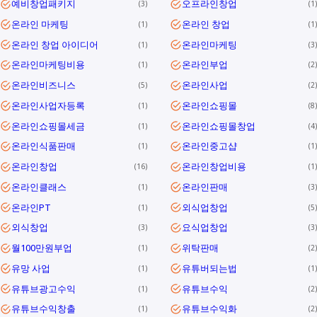
예비창업패키지
오프라인창업
3
1
온라인 마케팅
온라인 창업
1
1
온라인 창업 아이디어
온라인마케팅
1
3
온라인마케팅비용
온라인부업
1
2
온라인비즈니스
온라인사업
5
2
온라인사업자등록
온라인쇼핑몰
1
8
온라인쇼핑몰세금
온라인쇼핑몰창업
1
4
온라인식품판매
온라인중고샵
1
1
온라인창업
온라인창업비용
16
1
온라인클래스
온라인판매
1
3
온라인PT
외식업창업
1
5
외식창업
요식업창업
3
3
월100만원부업
위탁판매
1
2
유망 사업
유튜버되는법
1
1
유튜브광고수익
유튜브수익
1
2
유튜브수익창출
유튜브수익화
1
2