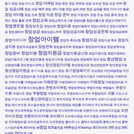
창업 마케팅
창
벌기
창업
창업 리스크
창업 멘토
창업 멘토링
창업 보조금
창업 성공 전략
업 성공사례
창업 세금 혜택
창업 센터 역할
창업 실패 예방
창업 실패율
창업 아이디어 발굴
창업 아이템
창업 자금
창업 준비
창업 오해
창업 지원센터
창업 진실
창업 통계
창업 트
창업교육
렌드
창업 활용 전략
창업교육프로그램
창업대출
창업대출신청
창업도약패키지
창업멘토링
창업보조금
창업비용
창업보증
창업비용분석
창업사관학교
창업사업화자
창업성공
창업성공전략
창업성공사례
금
창업생태계
창업성공노하우
창업세금혜택
창업아이템
창업자금
창업아이디어
창업자
창업자 4대보험
창업자금 확보
금지원
창업전략
창업자세금절세
창업절세전략
창업절차
창업정부지원금
창업정책자금
창업지원금
창업준비
창업지원
창업지원금신청
창업지원사업
창업지원제도
청년창업
창업지원프로그램
창업진흥원
창업초기비용
창업컨설팅
창업혜택
청년 창업
청
청년창업아이템
년창업대출
청년창업사관학교
청년창업자금
청년창업정책
청년창업지원
청년창업지원금
초기창업패키지
초기 비용 절감
초기 창업
초보창업
치킨배달창업
치킨
집수익
치킨집창업비용
치킨집투자비용
치킨창업
카카오뱅크사업자
카페대안창업
카페마케
카페운영
카페창업
팅
카페수익률
카페실패사례
카페인테리어
카페장비
카페창업비용
커
콘텐츠마케팅
쿠팡수
피숍창업
케이뱅크사장님통장
쿠팡로켓배송
쿠팡마케팅
쿠팡셀러
수료
쿠팡창업
크몽
쿠팡이츠 창업
쿠팡파트너스
쿠팡파트너스수익
쿠팡판매자
키오스크
통신판매업신고
창업
키오스크카페
퇴직자창업
투자연계
투자유치
파트너스성공사례
패션
창업
패시브인컴
퍼스널브랜딩
펫시터
편의점창업
폐업률
푸드테크
푸드트럭비용
푸드트럭시
프랜
작비용
푸드트럭창업
푸드트럭창업비용
푸드트럭투자비용
프랜차이즈
프랜차이즈김밥
차이즈창업
프랜차이즈카페
프리랜서
프리랜서창업
피자가맹점
피자마루창업
피자창
업
피자창업비용
피자프랜차이즈
피자헛창업
홈비즈니스
홈택스계좌등록
홈택스부가세
홈택
ai창업
스사업자등록
AI마케팅
B2B플랫폼
HMR창업
K-Startup
SEO최적화
SNS 창업
SNS
마케팅
TIPS프로그램