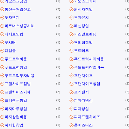
키오스크창업
키오스크카페
1
1
통신판매업신고
퇴직자창업
2
1
투자연계
투자유치
1
1
파트너스성공사례
패션창업
1
1
패시브인컴
퍼스널브랜딩
1
1
펫시터
편의점창업
1
1
폐업률
푸드테크
1
1
푸드트럭비용
푸드트럭시작비용
1
1
푸드트럭창업
푸드트럭창업비용
1
1
푸드트럭투자비용
프랜차이즈
1
1
프랜차이즈김밥
프랜차이즈창업
1
3
프랜차이즈카페
프리랜서
2
2
프리랜서창업
피자가맹점
1
1
피자마루창업
피자창업
1
1
피자창업비용
피자프랜차이즈
1
1
피자헛창업
홈비즈니스
1
1