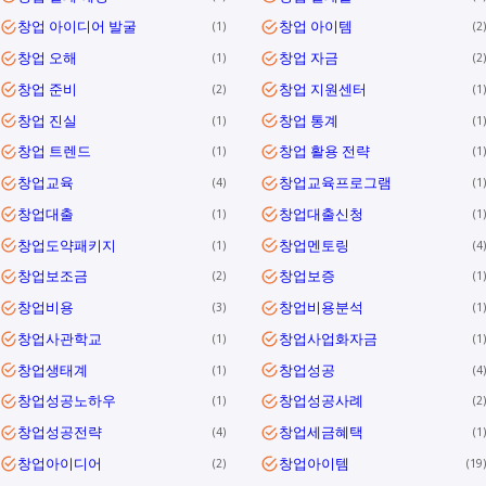
창업 아이디어 발굴
창업 아이템
1
2
창업 오해
창업 자금
1
2
창업 준비
창업 지원센터
2
1
창업 진실
창업 통계
1
1
창업 트렌드
창업 활용 전략
1
1
창업교육
창업교육프로그램
4
1
창업대출
창업대출신청
1
1
창업도약패키지
창업멘토링
1
4
창업보조금
창업보증
2
1
창업비용
창업비용분석
3
1
창업사관학교
창업사업화자금
1
1
창업생태계
창업성공
1
4
창업성공노하우
창업성공사례
1
2
창업성공전략
창업세금혜택
4
1
창업아이디어
창업아이템
2
19