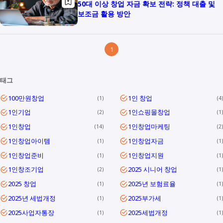
50대 이상 창업 자금 확보 전략: 정책 대출 및
보조금 활용 방안
1
태그
100만원창업
1인 창업
1
4
1인기업
1인쇼핑몰창업
2
1
1인창업
1인창업마케팅
14
2
1인창업아이템
1인창업자금
1
1
1인창업준비
1인창업지원
1
1
1인창조기업
2025 시니어 창업
2
1
2025 창업
2025년 보험료율
1
1
2025년 세법개정
2025부가세
1
1
2025사업자통장
2025세법개정
1
1