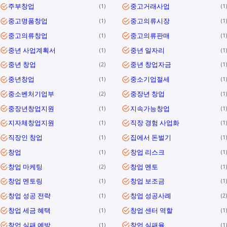
주부창업
중고거래사업
1
1
중고명품창업
중고의류시장
1
1
중고의류창업
중고의류판매
1
1
중년 사업계획서
중년 일자리
1
1
중년 창업
중년 창업자금
2
1
중년창업
중소기업절세
1
1
중소벤처기업부
중장년 창업
2
1
중장년창업지원
지속가능창업
1
1
지자체창업지원
직장 경험 사업화
1
1
직장인 창업
집에서 돈벌기
1
1
창업
창업 리스크
1
1
창업 마케팅
창업 멘토
2
1
창업 멘토링
창업 보조금
1
1
창업 성공 전략
창업 성공사례
1
2
창업 세금 혜택
창업 센터 역할
1
1
창업 실패 예방
창업 실패율
1
1