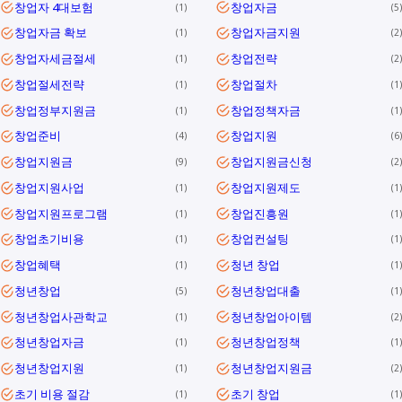
창업자 4대보험
창업자금
1
5
창업자금 확보
창업자금지원
1
2
창업자세금절세
창업전략
1
2
창업절세전략
창업절차
1
1
창업정부지원금
창업정책자금
1
1
창업준비
창업지원
4
6
창업지원금
창업지원금신청
9
2
창업지원사업
창업지원제도
1
1
창업지원프로그램
창업진흥원
1
1
창업초기비용
창업컨설팅
1
1
창업혜택
청년 창업
1
1
청년창업
청년창업대출
5
1
청년창업사관학교
청년창업아이템
1
2
청년창업자금
청년창업정책
1
1
청년창업지원
청년창업지원금
1
2
초기 비용 절감
초기 창업
1
1