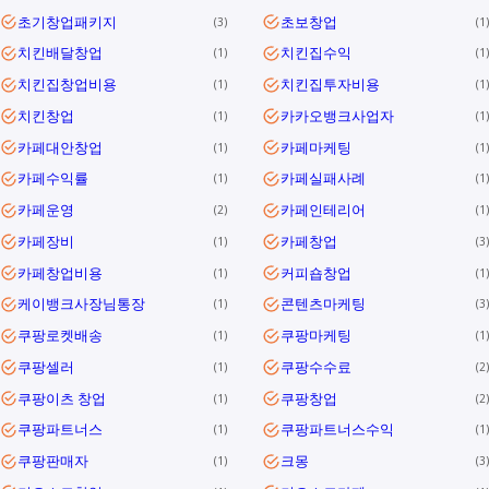
초기창업패키지
초보창업
3
1
치킨배달창업
치킨집수익
1
1
치킨집창업비용
치킨집투자비용
1
1
치킨창업
카카오뱅크사업자
1
1
카페대안창업
카페마케팅
1
1
카페수익률
카페실패사례
1
1
카페운영
카페인테리어
2
1
카페장비
카페창업
1
3
카페창업비용
커피숍창업
1
1
케이뱅크사장님통장
콘텐츠마케팅
1
3
쿠팡로켓배송
쿠팡마케팅
1
1
쿠팡셀러
쿠팡수수료
1
2
쿠팡이츠 창업
쿠팡창업
1
2
쿠팡파트너스
쿠팡파트너스수익
1
1
쿠팡판매자
크몽
1
3