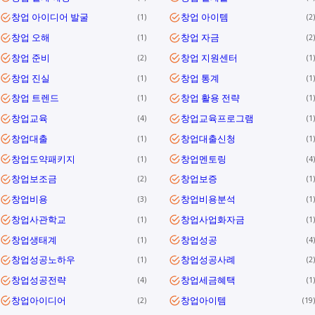
창업 아이디어 발굴
창업 아이템
1
2
창업 오해
창업 자금
1
2
창업 준비
창업 지원센터
2
1
창업 진실
창업 통계
1
1
창업 트렌드
창업 활용 전략
1
1
창업교육
창업교육프로그램
4
1
창업대출
창업대출신청
1
1
창업도약패키지
창업멘토링
1
4
창업보조금
창업보증
2
1
창업비용
창업비용분석
3
1
창업사관학교
창업사업화자금
1
1
창업생태계
창업성공
1
4
창업성공노하우
창업성공사례
1
2
창업성공전략
창업세금혜택
4
1
창업아이디어
창업아이템
2
19