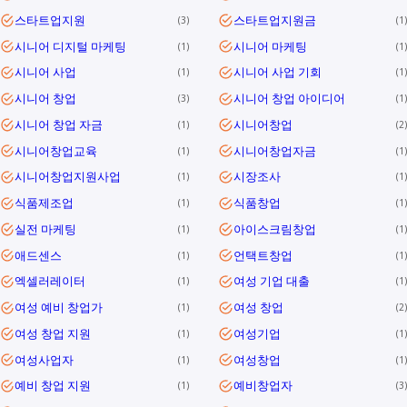
스타트업지원
스타트업지원금
3
1
시니어 디지털 마케팅
시니어 마케팅
1
1
시니어 사업
시니어 사업 기회
1
1
시니어 창업
시니어 창업 아이디어
3
1
시니어 창업 자금
시니어창업
1
2
시니어창업교육
시니어창업자금
1
1
시니어창업지원사업
시장조사
1
1
식품제조업
식품창업
1
1
실전 마케팅
아이스크림창업
1
1
애드센스
언택트창업
1
1
엑셀러레이터
여성 기업 대출
1
1
여성 예비 창업가
여성 창업
1
2
여성 창업 지원
여성기업
1
1
여성사업자
여성창업
1
1
예비 창업 지원
예비창업자
1
3