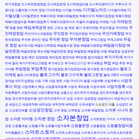
락가게창업
도시락전문점창업
도시락집운영
도시락창업비용
도시락프랜차이즈
두루누리 지
디지털노마드
디
원사업
드롭쉬핑
디저트 창업
디저트창업
디지털 마케팅
디지털마케팅
지털상품
디지털콘텐츠
떡볶이매장
떡볶이배달창업
떡볶이수익
떡볶이집창업
떡볶이창업
마케팅전
떡볶이창업비용
떡볶이창업후기
떡볶이프랜차이즈
리셀러
리셀창업
마케팅 기초
략
매입세액공제
무
맞춤 멘토
멘토 고르는 법
멘토 찾기
무료마케팅
무상지원금
무인매장
인매장창업
무인점포
무인카페창업
무인아이스크림창업
무인점포창업
무인카페
무인
무자본창업
무자본 창업
무점
편의점창업
무자본 온라인 창업
무재고창업
무재고판매
포 창업
배달음식창업
배
밀키트사업
배달도시락창업
배달음식점 창업
배달음식점창업
달전문점
배달전문점 메뉴개발
배달전문점 창업
배달창업
배달창업 비용
배달창업 성공전략
부가가치세
배달플랫폼 입점
배민 입점방법
배민입점
법인대표 4대보험
법인세절감
부가가
부업
치세 절세
부가가치세신고방법
부가세신고
부가세신고기간
부가세환급
부업 추천
부업
부업추천
부업창업
블로그
아이템
분식집창업
분식집창업비용
분식창업
분식창업준비
블로그수익
마케팅
블로그수익화
블로그운영
블로그마켓창업
블로그SEO
비대면통
사업계
장개설
빈티지샵창업
사업 기회
사업 멘토
사업 아이디어 발굴
사업계획
사업계획서
획서 작성
사업자등록
사업계획서 핵심
사업용계좌등록
사업자 4대보험
사업자계좌
사업
자등록절차
사업자세금
사업자통장개설
상품소싱
샌드위치가게창업
샌드위치매출
샌드위치
창업
샌드위치창업비용
샌드위치프랜차이즈
성공 스토리
성공창업
세금계산서
세금계산서 발
급
세금신고
세금최적화
세무상담
세무전략
세액감면
소득세절약
소상공인 대출
소상공인 세
소상공인창업
소자본 시니어 창
금
소상공인대출
소액 창업
소액창업
소자본 배달창업
소자본창업
소자본 창업
업
소자본 아이템
소자본창업 가이드
소자본창업
쇼핑몰운영
쇼핑몰창업비용
성공
쇼핑몰개설
쇼핑몰구축
쇼핑몰사업자등록
쇼핑몰창업
스마트스토어
수익형블로그
스마트스토어세금
스마트스토어수익
스마트스토어운영
스마트스토어창업
스타트업
스마트스토어입점
스마트편의점
스타트업 노하우
스타트업