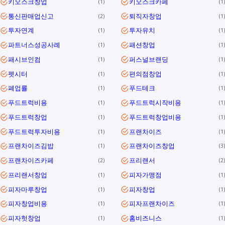
키오스크창업
키오스크카페
1
1
통신판매업신고
퇴직자창업
2
1
투자연계
투자유치
1
1
파트너스성공사례
패션창업
1
1
패시브인컴
퍼스널브랜딩
1
1
펫시터
편의점창업
1
1
폐업률
푸드테크
1
1
푸드트럭비용
푸드트럭시작비용
1
1
푸드트럭창업
푸드트럭창업비용
1
1
푸드트럭투자비용
프랜차이즈
1
1
프랜차이즈김밥
프랜차이즈창업
1
3
프랜차이즈카페
프리랜서
2
2
프리랜서창업
피자가맹점
1
1
피자마루창업
피자창업
1
1
피자창업비용
피자프랜차이즈
1
1
피자헛창업
홈비즈니스
1
1