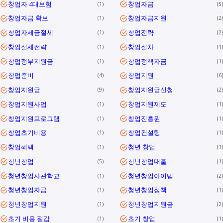
창업자 4대보험
창업자금
1
5
창업자금 확보
창업자금지원
1
2
창업자세금절세
창업전략
1
2
창업절세전략
창업절차
1
1
창업정부지원금
창업정책자금
1
1
창업준비
창업지원
4
6
창업지원금
창업지원금신청
9
2
창업지원사업
창업지원제도
1
1
창업지원프로그램
창업진흥원
1
1
창업초기비용
창업컨설팅
1
1
창업혜택
청년 창업
1
1
청년창업
청년창업대출
5
1
청년창업사관학교
청년창업아이템
1
2
청년창업자금
청년창업정책
1
1
청년창업지원
청년창업지원금
1
2
초기 비용 절감
초기 창업
1
1