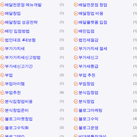
배달전문점 메뉴개발
배달전문점 창업
1
1
배달창업
배달창업 비용
1
1
배달창업 성공전략
배달플랫폼 입점
1
1
배민 입점방법
배민입점
1
1
법인대표 4대보험
법인세절감
1
1
부가가치세
부가가치세 절세
2
1
부가가치세신고방법
부가세신고
1
1
부가세신고기간
부가세환급
1
1
부업
부업 추천
3
1
부업아이템
부업창업
1
2
부업추천
분식집창업
6
1
분식집창업비용
분식창업
1
1
분식창업준비
블로그마케팅
1
2
블로그마켓창업
블로그수익
1
4
블로그수익화
블로그운영
3
2
블로그SEO
비대면통장개설
1
1