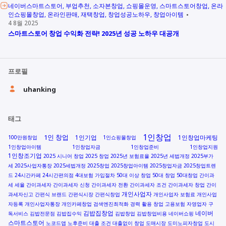
네이버스마트스토어
부업추천
소자본창업
쇼핑몰운영
스마트스토어창업
온라
인쇼핑몰창업
온라인판매
재택창업
창업성공노하우
창업아이템
4 8월 2025
스마트스토어 창업 수익화 전략! 2025년 성공 노하우 대공개
프로필
uhanking
태그
1인창업
1인 창업
1인기업
1인창업마케팅
100만원창업
1인쇼핑몰창업
1인창업아이템
1인창업자금
1인창업준비
1인창업지원
1인창조기업
2025 시니어 창업
2025 창업
2025년 보험료율
2025년 세법개정
2025부가
세
2025사업자통장
2025세법개정
2025창업
2025창업아이템
2025창업자금
2025창업트렌
드
24시간카페
24시간편의점
4대보험 가입절차
50대 이상 창업
50대 창업
50대창업
간이과
세 세율
간이과세자
간이과세자 신청
간이과세자 전환
간이과세자 조건
간이과세자 창업
간이
개인사업자
과세자신고
간편식 브랜드
간편식시장
간편식창업
개인사업자 보험료
개인사업
자등록
개인사업자통장
개인카페창업
검색엔진최적화
경력 활용 창업
고용보험 자영업자
구
김밥집창업
네이버
독서비스
김밥전문점
김밥집수익
김밥창업
김밥창업비용
네이버쇼핑
스마트스토어
노코드앱
노후준비
대출 조건
대출없이 창업
도매시장
도미노피자창업
도시