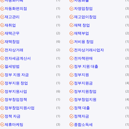
자동화카페
자동화툴
1
1
자동화편의점
자영업창업
1
3
재고관리
재고없이창업
1
1
재취업
재택 창업
1
1
재택근무
재택부업
2
2
재택창업
저비용 창업
6
1
전자상거래
전자상거래사업자
2
1
전자세금계산서
전자책판매
1
2
절세방법
정부 지원 대출
1
1
정부 지원 자금
정부지원
1
3
정부지원 창업
정부지원금
1
4
정부지원사업
정부지원창업
6
2
정부창업정책
정부창업지원
1
4
정부창업지원사업
정책 대출
1
1
정책 자금
정책자금
1
1
제휴마케팅
종합소득세
3
1