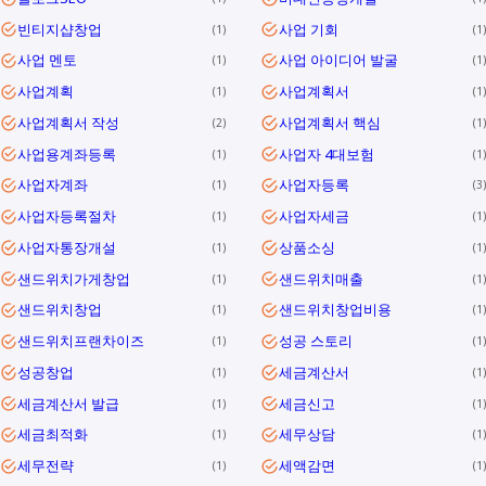
빈티지샵창업
사업 기회
1
1
사업 멘토
사업 아이디어 발굴
1
1
사업계획
사업계획서
1
1
사업계획서 작성
사업계획서 핵심
2
1
사업용계좌등록
사업자 4대보험
1
1
사업자계좌
사업자등록
1
3
사업자등록절차
사업자세금
1
1
사업자통장개설
상품소싱
1
1
샌드위치가게창업
샌드위치매출
1
1
샌드위치창업
샌드위치창업비용
1
1
샌드위치프랜차이즈
성공 스토리
1
1
성공창업
세금계산서
1
1
세금계산서 발급
세금신고
1
1
세금최적화
세무상담
1
1
세무전략
세액감면
1
1