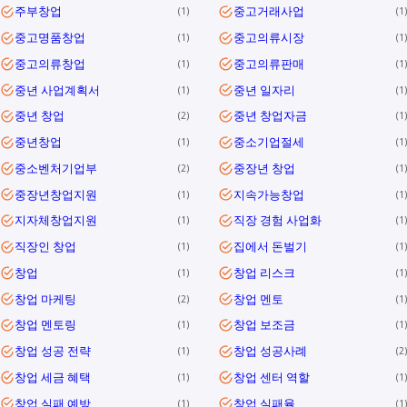
주부창업
중고거래사업
1
1
중고명품창업
중고의류시장
1
1
중고의류창업
중고의류판매
1
1
중년 사업계획서
중년 일자리
1
1
중년 창업
중년 창업자금
2
1
중년창업
중소기업절세
1
1
중소벤처기업부
중장년 창업
2
1
중장년창업지원
지속가능창업
1
1
지자체창업지원
직장 경험 사업화
1
1
직장인 창업
집에서 돈벌기
1
1
창업
창업 리스크
1
1
창업 마케팅
창업 멘토
2
1
창업 멘토링
창업 보조금
1
1
창업 성공 전략
창업 성공사례
1
2
창업 세금 혜택
창업 센터 역할
1
1
창업 실패 예방
창업 실패율
1
1