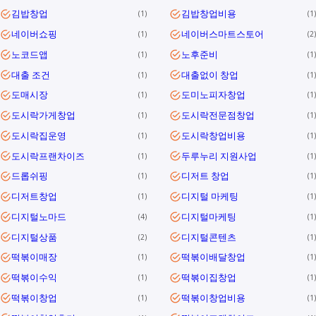
김밥창업
김밥창업비용
1
1
네이버쇼핑
네이버스마트스토어
1
2
노코드앱
노후준비
1
1
대출 조건
대출없이 창업
1
1
도매시장
도미노피자창업
1
1
도시락가게창업
도시락전문점창업
1
1
도시락집운영
도시락창업비용
1
1
도시락프랜차이즈
두루누리 지원사업
1
1
드롭쉬핑
디저트 창업
1
1
디저트창업
디지털 마케팅
1
1
디지털노마드
디지털마케팅
4
1
디지털상품
디지털콘텐츠
2
1
떡볶이매장
떡볶이배달창업
1
1
떡볶이수익
떡볶이집창업
1
1
떡볶이창업
떡볶이창업비용
1
1