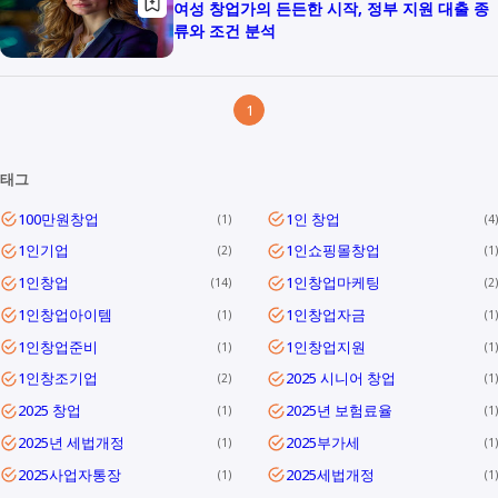
여성 창업가의 든든한 시작, 정부 지원 대출 종
류와 조건 분석
1
태그
100만원창업
1인 창업
1
4
1인기업
1인쇼핑몰창업
2
1
1인창업
1인창업마케팅
14
2
1인창업아이템
1인창업자금
1
1
1인창업준비
1인창업지원
1
1
1인창조기업
2025 시니어 창업
2
1
2025 창업
2025년 보험료율
1
1
2025년 세법개정
2025부가세
1
1
2025사업자통장
2025세법개정
1
1