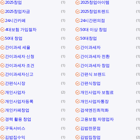
2025창업
2025창업아이템
1
1
2025창업자금
2025창업트렌드
1
1
24시간카페
24시간편의점
1
1
4대보험 가입절차
50대 이상 창업
1
1
50대 창업
50대창업
1
1
간이과세 세율
간이과세자
1
1
간이과세자 신청
간이과세자 전환
1
1
간이과세자 조건
간이과세자 창업
1
1
간이과세자신고
간편식 브랜드
1
1
간편식시장
간편식창업
1
1
개인사업자
개인사업자 보험료
2
1
개인사업자등록
개인사업자통장
1
1
개인카페창업
검색엔진최적화
1
1
경력 활용 창업
고용보험 자영업자
1
1
구독서비스
김밥전문점
1
1
김밥집수익
김밥집창업
1
2