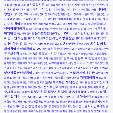
스타트업지원
대표
스타트업 멘토
스타트업지원금
시니어 디지털 마케팅
시니어 마케팅
시
시니어 창업
시니어
니어 사업
시니어 사업 기회
시니어 창업 아이디어
시니어 창업 자금
창업
시니어창업교육
시니어창업자금
시니어창업지원사업
시장조사
식품제조업
식품창업
실
전 마케팅
아이스크림창업
애드센스
언택트창업
엑셀러레이터
여성 기업 대출
여성 예비 창업
여성 창업
예비창업자
가
여성 창업 지원
여성기업
여성사업자
여성창업
예비 창업 지원
예비창업패키지
온라인
오프라인창업
온라인 마케팅
온라인 창업
온라인 창업 아이디어
온라인비즈니스
마케팅
온라인부업
온라인사업
온라인마케팅비용
온라인사업자등
온라인쇼핑몰
온라인쇼핑몰창업
록
온라인쇼핑몰세금
온라인식품판매
온라인중고
온라인창업
외식업창업
온라인판매
샵
온라인창업비용
온라인클래스
온라인PT
외식창업
요식업창업
위탁판매
월100만원부업
유망 사업
유튜버되는법
유튜브광고수익
유튜브수익
유튜브수익화
유튜브수익창출
유튜브시작하기
유튜브알고리즘
유튜브창업
은퇴 후 창업
유튜브채널운영
유튜브크리에이터
유튜브편집프로그램
육아창업
은퇴후창업
이커머스
음식점창업
의류재테크
이동식매장창업
이모티콘 판매
이색창업
이커머스창업
인
인터
스타광고
인스타그램비즈니스
인스타그램창업
인스타마케팅
인스타쇼핑몰
인스타창업
넷쇼핑몰
인터넷창업
일반과세자 전환
인플루언서마케팅
일반과세자 기준
일반과세자
자영업창업
조건
일반과세자신고
자금 조달
자동화카페
자동화툴
자동화편의점
재고관리
재택창업
재택근무
재택부업
전자상거래
재고없이창업
재취업
재택 창업
저비용 창업
전자책판매
정
전자상거래사업자
전자세금계산서
절세방법
정부 지원 대출
정부 지원 자금
정부지원금
정부지원사업
정
부지원
정부지원창업
정부지원 창업
정부창업정책
부창업지원
제휴마케팅
정부창업지원사업
정책 대출
정책 자금
정책자금
종합소득세
주
부창업
중고거래사업
중고명품창업
중고의류시장
중고의류창업
중고의류판매
중년 사업계획
중년 창업
중소벤처기업부
서
중년 일자리
중년 창업자금
중년창업
중소기업절세
중장년
창업
중장년창업지원
지속가능창업
지자체창업지원
직장 경험 사업화
직장인 창업
집에서 돈