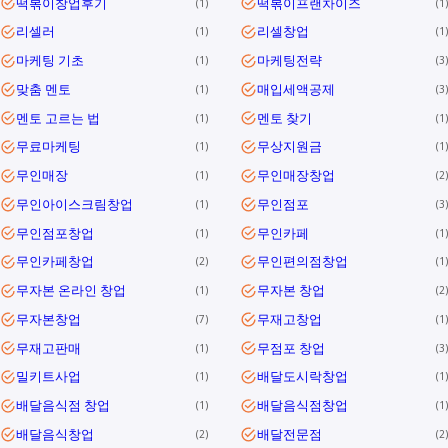
떡볶이창업후기
떡볶이프랜차이즈
1
1
리셀러
리셀창업
1
1
마케팅 기초
마케팅전략
1
3
맞춤 멘토
매입세액공제
1
3
멘토 고르는 법
멘토 찾기
1
1
무료마케팅
무상지원금
1
1
무인매장
무인매장창업
1
2
무인아이스크림창업
무인점포
1
3
무인점포창업
무인카페
1
1
무인카페창업
무인편의점창업
2
1
무자본 온라인 창업
무자본 창업
1
2
무자본창업
무재고창업
7
1
무재고판매
무점포 창업
1
3
밀키트사업
배달도시락창업
1
1
배달음식점 창업
배달음식점창업
1
1
배달음식창업
배달전문점
2
2