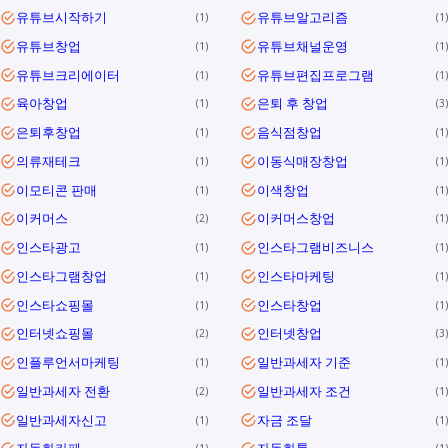
유튜브시작하기
유튜브알고리즘
1
1
유튜브창업
유튜브채널운영
1
1
유튜브크리에이터
유튜브편집프로그램
1
1
육아창업
은퇴 후 창업
1
3
은퇴후창업
음식점창업
1
1
의류재테크
이동식매장창업
1
1
이모티콘 판매
이색창업
1
1
이커머스
이커머스창업
2
1
인스타광고
인스타그램비즈니스
1
1
인스타그램창업
인스타마케팅
1
1
인스타쇼핑몰
인스타창업
1
1
인터넷쇼핑몰
인터넷창업
2
3
인플루언서마케팅
일반과세자 기준
1
1
일반과세자 전환
일반과세자 조건
2
1
일반과세자신고
자금 조달
1
1