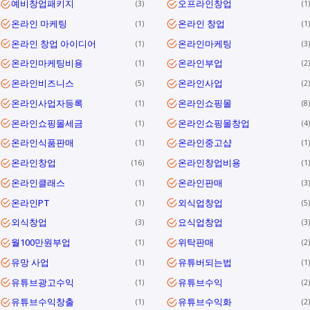
예비창업패키지
오프라인창업
3
1
온라인 마케팅
온라인 창업
1
1
온라인 창업 아이디어
온라인마케팅
1
3
온라인마케팅비용
온라인부업
1
2
온라인비즈니스
온라인사업
5
2
온라인사업자등록
온라인쇼핑몰
1
8
온라인쇼핑몰세금
온라인쇼핑몰창업
1
4
온라인식품판매
온라인중고샵
1
1
온라인창업
온라인창업비용
16
1
온라인클래스
온라인판매
1
3
온라인PT
외식업창업
1
5
외식창업
요식업창업
3
3
월100만원부업
위탁판매
1
2
유망 사업
유튜버되는법
1
1
유튜브광고수익
유튜브수익
1
2
유튜브수익창출
유튜브수익화
1
2