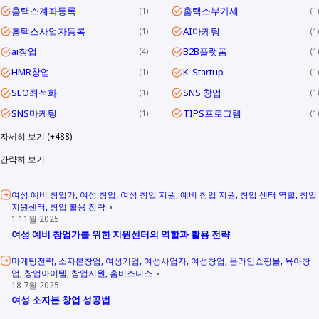
홈택스계좌등록
홈택스부가세
1
1
홈택스사업자등록
AI마케팅
1
1
ai창업
B2B플랫폼
4
1
HMR창업
K-Startup
1
1
SEO최적화
SNS 창업
1
1
SNS마케팅
TIPS프로그램
1
1
자세히 보기 (+488)
간략히 보기
여성 예비 창업가
여성 창업
여성 창업 지원
예비 창업 지원
창업 센터 역할
창업
지원센터
창업 활용 전략
1 11월 2025
여성 예비 창업가를 위한 지원센터의 역할과 활용 전략
마케팅전략
소자본창업
여성기업
여성사업자
여성창업
온라인쇼핑몰
육아창
업
창업아이템
창업지원
홈비즈니스
18 7월 2025
여성 소자본 창업 성공법