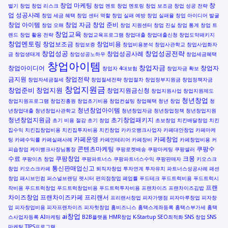
창업 마케팅
창
벌기
창업
창업 리스크
창업 멘토
창업 멘토링
창업 보조금
창업 성공 전략
업 성공사례
창업 세금 혜택
창업 센터 역할
창업 실패 예방
창업 실패율
창업 아이디어 발굴
창업 아이템
창업 자금
창업 준비
창업 오해
창업 지원센터
창업 진실
창업 통계
창업 트
창업교육
렌드
창업 활용 전략
창업교육프로그램
창업대출
창업대출신청
창업도약패키지
창업멘토링
창업보조금
창업비용
창업보증
창업비용분석
창업사관학교
창업사업화자
창업성공
창업성공전략
창업성공사례
금
창업생태계
창업성공노하우
창업세금혜택
창업아이템
창업자금
창업아이디어
창업자
창업자 4대보험
창업자금 확보
금지원
창업전략
창업자세금절세
창업절세전략
창업절차
창업정부지원금
창업정책자금
창업지원금
창업준비
창업지원
창업지원금신청
창업지원사업
창업지원제도
청년창업
창업지원프로그램
창업진흥원
창업초기비용
창업컨설팅
창업혜택
청년 창업
청
청년창업아이템
년창업대출
청년창업사관학교
청년창업자금
청년창업정책
청년창업지원
청년창업지원금
초기창업패키지
초기 비용 절감
초기 창업
초보창업
치킨배달창업
치킨
집수익
치킨집창업비용
치킨집투자비용
치킨창업
카카오뱅크사업자
카페대안창업
카페마케
카페운영
카페창업
팅
카페수익률
카페실패사례
카페인테리어
카페장비
카페창업비용
커
콘텐츠마케팅
쿠팡수
피숍창업
케이뱅크사장님통장
쿠팡로켓배송
쿠팡마케팅
쿠팡셀러
수료
쿠팡창업
크몽
쿠팡이츠 창업
쿠팡파트너스
쿠팡파트너스수익
쿠팡판매자
키오스크
통신판매업신고
창업
키오스크카페
퇴직자창업
투자연계
투자유치
파트너스성공사례
패션
창업
패시브인컴
퍼스널브랜딩
펫시터
편의점창업
폐업률
푸드테크
푸드트럭비용
푸드트럭시
프랜
작비용
푸드트럭창업
푸드트럭창업비용
푸드트럭투자비용
프랜차이즈
프랜차이즈김밥
차이즈창업
프랜차이즈카페
프리랜서
프리랜서창업
피자가맹점
피자마루창업
피자창
업
피자창업비용
피자프랜차이즈
피자헛창업
홈비즈니스
홈택스계좌등록
홈택스부가세
홈택
ai창업
스사업자등록
AI마케팅
B2B플랫폼
HMR창업
K-Startup
SEO최적화
SNS 창업
SNS
마케팅
TIPS프로그램