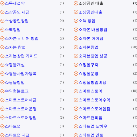
소득세절약
소상공인 대출
1
1
소상공인 세금
소상공인대출
1
1
소상공인창업
소액 창업
4
1
소액창업
소자본 배달창업
1
1
소자본 시니어 창업
소자본 아이템
2
2
소자본 창업
소자본창업
7
28
소자본창업 가이드
소자본창업 성공
1
1
쇼핑몰개설
쇼핑몰구축
1
1
쇼핑몰사업자등록
쇼핑몰운영
1
2
쇼핑몰창업
쇼핑몰창업비용
1
2
수익형블로그
스마트스토어
1
18
스마트스토어세금
스마트스토어수익
1
1
스마트스토어운영
스마트스토어입점
1
1
스마트스토어창업
스마트편의점
3
1
스타트업
스타트업 노하우
3
1
스타트업 대표
스타트업 멘토
1
1