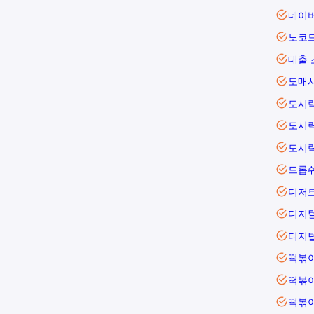
네이
노코
대출 
도매
도시
도시
도시
드롭
디저
디지
디지
떡볶
떡볶
떡볶