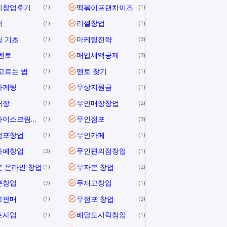
이창업후기
떡볶이프랜차이즈
1
1
러
리셀창업
1
1
 기초
마케팅전략
1
3
멘토
매입세액공제
1
3
고르는 법
멘토 찾기
1
1
마케팅
무상지원금
1
1
매장
무인매장창업
1
2
무인아이스크림창업
무인점포
1
3
점포창업
무인카페
1
1
카페창업
무인편의점창업
2
1
 온라인 창업
무자본 창업
1
2
본창업
무재고창업
7
1
고판매
무점포 창업
1
3
트사업
배달도시락창업
1
1