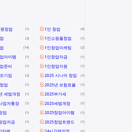
만원창업
1인 창업
1
4
업
1인쇼핑몰창업
2
1
업
1인창업마케팅
14
2
창업아이템
1인창업자금
1
1
창업준비
1인창업지원
1
1
창조기업
2025 시니어 창업
2
1
 창업
2025년 보험료율
1
1
5년 세법개정
2025부가세
1
1
5사업자통장
2025세법개정
1
1
5창업
2025창업아이템
1
1
5창업자금
2025창업트렌드
1
1
간카페
24시간편의점
1
1