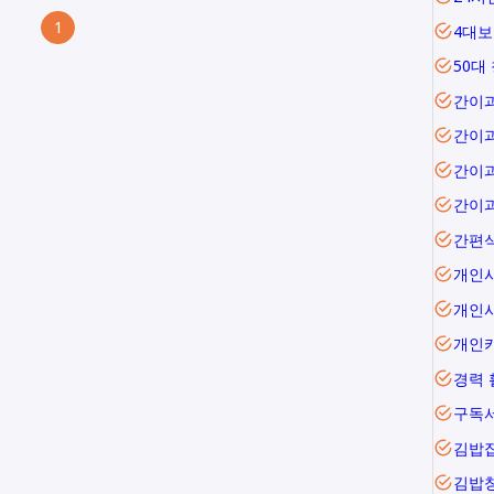
1
4대보
50대
간이
간이
간이
간이
간편
개인
개인
개인
경력 
구독
김밥
김밥