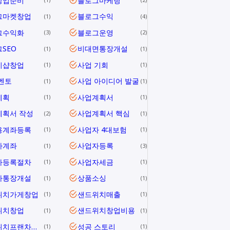
창업준비
블로그마케팅
그마켓창업
블로그수익
1
4
그수익화
블로그운영
3
2
SEO
비대면통장개설
1
1
지샵창업
사업 기회
1
1
멘토
사업 아이디어 발굴
1
1
계획
사업계획서
1
1
계획서 작성
사업계획서 핵심
2
1
용계좌등록
사업자 4대보험
1
1
자계좌
사업자등록
1
3
자등록절차
사업자세금
1
1
자통장개설
상품소싱
1
1
위치가게창업
샌드위치매출
1
1
위치창업
샌드위치창업비용
1
1
샌드위치프랜차이즈
성공 스토리
1
1