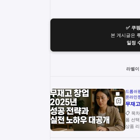
✅ 쿠
본 게시글은
일정 
라벨
드롭쉬
온라인
무재고
📋 목차 💡 무재고 창업의 기본 개념과 작동 원리 🛍️ 최적의 판
폼 선택 가이드 🤝 신뢰할 수 있는
상품 리