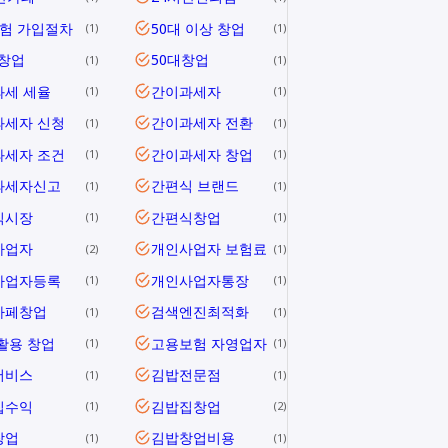
험 가입절차
50대 이상 창업
1
1
 창업
50대창업
1
1
과세 세율
간이과세자
1
1
과세자 신청
간이과세자 전환
1
1
과세자 조건
간이과세자 창업
1
1
과세자신고
간편식 브랜드
1
1
식시장
간편식창업
1
1
사업자
개인사업자 보험료
2
1
사업자등록
개인사업자통장
1
1
카페창업
검색엔진최적화
1
1
활용 창업
고용보험 자영업자
1
1
서비스
김밥전문점
1
1
집수익
김밥집창업
1
2
창업
김밥창업비용
1
1