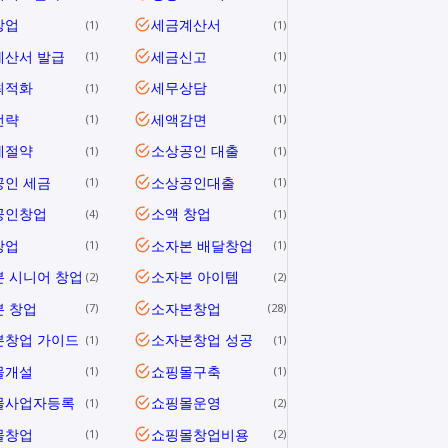
창업
세금계산서
1
1
계산서 발급
세금신고
1
1
최적화
세무상담
1
1
전략
세액감면
1
1
세절약
소상공인 대출
1
1
공인 세금
소상공인대출
1
1
공인창업
소액 창업
4
1
창업
소자본 배달창업
1
1
 시니어 창업
소자본 아이템
2
2
 창업
소자본창업
7
28
본창업 가이드
소자본창업 성공
1
1
몰개설
쇼핑몰구축
1
1
몰사업자등록
쇼핑몰운영
1
2
몰창업
쇼핑몰창업비용
1
2