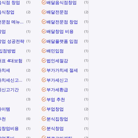
음식점 창업
배달음식점창업
1
1
음식창업
배달전문점
2
2
배달전문점 메뉴개발
배달전문점 창업
1
1
창업
배달창업 비용
1
1
창업 성공전략
배달플랫폼 입점
1
1
 입점방법
배민입점
1
1
표 4대보험
법인세절감
1
1
가치세
부가가치세 절세
2
1
부가가치세신고방법
부가세신고
1
1
세신고기간
부가세환급
1
1
부업 추천
3
1
아이템
부업창업
1
2
추천
분식집창업
6
1
집창업비용
분식창업
1
1
1
2