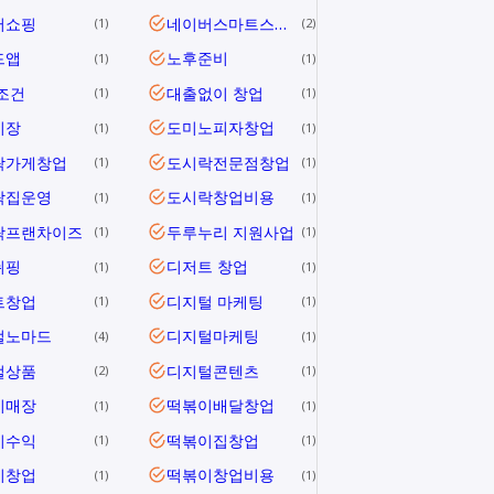
버쇼핑
네이버스마트스토어
1
2
드앱
노후준비
1
1
조건
대출없이 창업
1
1
시장
도미노피자창업
1
1
락가게창업
도시락전문점창업
1
1
락집운영
도시락창업비용
1
1
락프랜차이즈
두루누리 지원사업
1
1
쉬핑
디저트 창업
1
1
트창업
디지털 마케팅
1
1
털노마드
디지털마케팅
4
1
털상품
디지털콘텐츠
2
1
이매장
떡볶이배달창업
1
1
이수익
떡볶이집창업
1
1
이창업
떡볶이창업비용
1
1