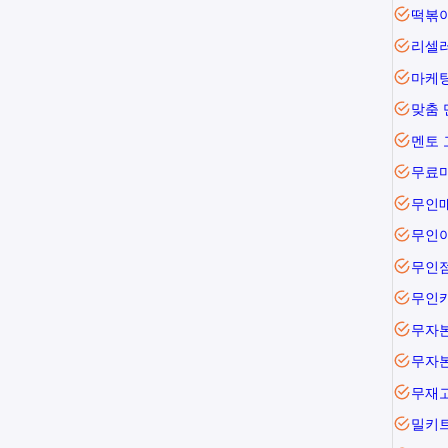
떡볶
리셀
마케팅
맞춤 
멘토 
무료
무인
무인
무인
무자본
무자
무재
밀키