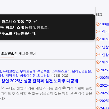
태그
팡 파트너스 활동 고지 ✅
100
쿠팡 파트너스 활동
의 일환으로,
1인기
수수료를 지급받습니다.
1인창
1인
이
초보창업
인 게시물 표시
1인
1인
2025
핑
무재고창업
무재고판매
부업추천
스마트스토어
온라인쇼핑몰
창업
재택창업
창업아이템
초보창업
6 8월 2025
202
 창업 2025년 성공 전략과 실전 노하우 대공개
202
매 플랫
202
 공급업체 찾는 방법 📊 수익성 높은
서치 …
202
24시