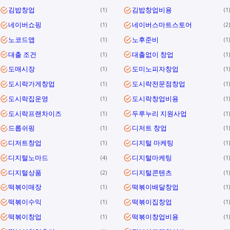
김밥창업
김밥창업비용
1
1
네이버쇼핑
네이버스마트스토어
1
2
노코드앱
노후준비
1
1
대출 조건
대출없이 창업
1
1
도매시장
도미노피자창업
1
1
도시락가게창업
도시락전문점창업
1
1
도시락집운영
도시락창업비용
1
1
도시락프랜차이즈
두루누리 지원사업
1
1
드롭쉬핑
디저트 창업
1
1
디저트창업
디지털 마케팅
1
1
디지털노마드
디지털마케팅
4
1
디지털상품
디지털콘텐츠
2
1
떡볶이매장
떡볶이배달창업
1
1
떡볶이수익
떡볶이집창업
1
1
떡볶이창업
떡볶이창업비용
1
1