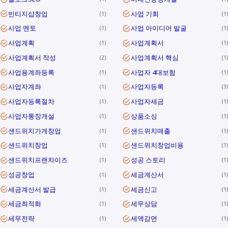
빈티지샵창업
사업 기회
1
1
사업 멘토
사업 아이디어 발굴
1
1
사업계획
사업계획서
1
1
사업계획서 작성
사업계획서 핵심
2
1
사업용계좌등록
사업자 4대보험
1
1
사업자계좌
사업자등록
1
3
사업자등록절차
사업자세금
1
1
사업자통장개설
상품소싱
1
1
샌드위치가게창업
샌드위치매출
1
1
샌드위치창업
샌드위치창업비용
1
1
샌드위치프랜차이즈
성공 스토리
1
1
성공창업
세금계산서
1
1
세금계산서 발급
세금신고
1
1
세금최적화
세무상담
1
1
세무전략
세액감면
1
1