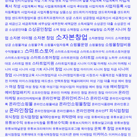
사업계
장개설
빈티지샵창업
사업 기회
사업 멘토
사업 아이디어 발굴
사업계획
사업계획서
획서 작성
사업자등록
사업계획서 핵심
사업용계좌등록
사업자 4대보험
사업자계좌
사업
자등록절차
사업자세금
사업자통장개설
상품소싱
샌드위치가게창업
샌드위치매출
샌드위치
창업
샌드위치창업비용
샌드위치프랜차이즈
성공 스토리
성공창업
세금계산서
세금계산서 발
급
세금신고
세금최적화
세무상담
세무전략
세액감면
소득세절약
소상공인 대출
소상공인 세
소상공인창업
소자본 시니어 창
금
소상공인대출
소액 창업
소액창업
소자본 배달창업
소자본창업
소자본 창업
업
소자본 아이템
소자본창업 가이드
소자본창업
쇼핑몰운영
쇼핑몰창업비용
성공
쇼핑몰개설
쇼핑몰구축
쇼핑몰사업자등록
쇼핑몰창업
스마트스토어
수익형블로그
스마트스토어세금
스마트스토어수익
스마트스토어운영
스마트스토어창업
스타트업
스마트스토어입점
스마트편의점
스타트업 노하우
스타트업
스타트업지원
대표
스타트업 멘토
스타트업지원금
시니어 디지털 마케팅
시니어 마케팅
시
시니어 창업
시니어
니어 사업
시니어 사업 기회
시니어 창업 아이디어
시니어 창업 자금
창업
시니어창업교육
시니어창업자금
시니어창업지원사업
시장조사
식품제조업
식품창업
실
전 마케팅
아이스크림창업
애드센스
언택트창업
엑셀러레이터
여성 기업 대출
여성 예비 창업
여성 창업
예비창업자
가
여성 창업 지원
여성기업
여성사업자
여성창업
예비 창업 지원
예비창업패키지
온라인
오프라인창업
온라인 마케팅
온라인 창업
온라인 창업 아이디어
온라인비즈니스
마케팅
온라인부업
온라인사업
온라인마케팅비용
온라인사업자등
온라인쇼핑몰
온라인쇼핑몰창업
록
온라인쇼핑몰세금
온라인식품판매
온라인중고
온라인창업
외식업창업
온라인판매
샵
온라인창업비용
온라인클래스
온라인PT
외식창업
요식업창업
위탁판매
월100만원부업
유망 사업
유튜버되는법
유튜브광고수익
유튜브수익
유튜브수익화
유튜브수익창출
유튜브시작하기
유튜브알고리즘
유튜브창업
은퇴 후 창업
유튜브채널운영
유튜브크리에이터
유튜브편집프로그램
육아창업
은퇴후창업
이커머스
음식점창업
의류재테크
이동식매장창업
이모티콘 판매
이색창업
이커머스창업
인