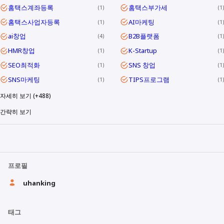
홈택스계좌등록
홈택스부가세
1
1
홈택스사업자등록
AI마케팅
1
1
ai창업
B2B플랫폼
4
1
HMR창업
K-Startup
1
1
SEO최적화
SNS 창업
1
1
SNS마케팅
TIPS프로그램
1
1
자세히 보기 (+488)
간략히 보기
프로필
uhanking
태그