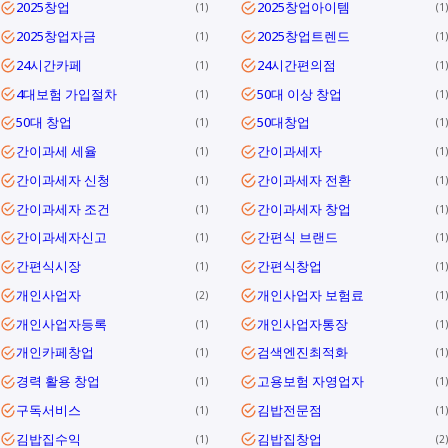
2025창업
2025창업아이템
1
1
2025창업자금
2025창업트렌드
1
1
24시간카페
24시간편의점
1
1
4대보험 가입절차
50대 이상 창업
1
1
50대 창업
50대창업
1
1
간이과세 세율
간이과세자
1
1
간이과세자 신청
간이과세자 전환
1
1
간이과세자 조건
간이과세자 창업
1
1
간이과세자신고
간편식 브랜드
1
1
간편식시장
간편식창업
1
1
개인사업자
개인사업자 보험료
2
1
개인사업자등록
개인사업자통장
1
1
개인카페창업
검색엔진최적화
1
1
경력 활용 창업
고용보험 자영업자
1
1
구독서비스
김밥전문점
1
1
김밥집수익
김밥집창업
1
2