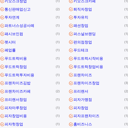
키오스크창업
키오스크카페
1
1
통신판매업신고
퇴직자창업
2
1
투자연계
투자유치
1
1
파트너스성공사례
패션창업
1
1
패시브인컴
퍼스널브랜딩
1
1
펫시터
편의점창업
1
1
폐업률
푸드테크
1
1
푸드트럭비용
푸드트럭시작비용
1
1
푸드트럭창업
푸드트럭창업비용
1
1
푸드트럭투자비용
프랜차이즈
1
1
프랜차이즈김밥
프랜차이즈창업
1
3
프랜차이즈카페
프리랜서
2
2
프리랜서창업
피자가맹점
1
1
피자마루창업
피자창업
1
1
피자창업비용
피자프랜차이즈
1
1
피자헛창업
홈비즈니스
1
1