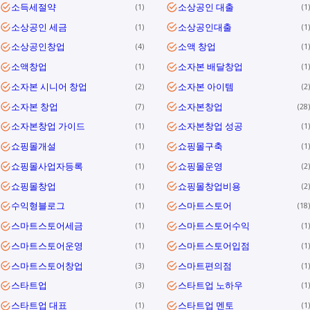
소득세절약
소상공인 대출
1
1
소상공인 세금
소상공인대출
1
1
소상공인창업
소액 창업
4
1
소액창업
소자본 배달창업
1
1
소자본 시니어 창업
소자본 아이템
2
2
소자본 창업
소자본창업
7
28
소자본창업 가이드
소자본창업 성공
1
1
쇼핑몰개설
쇼핑몰구축
1
1
쇼핑몰사업자등록
쇼핑몰운영
1
2
쇼핑몰창업
쇼핑몰창업비용
1
2
수익형블로그
스마트스토어
1
18
스마트스토어세금
스마트스토어수익
1
1
스마트스토어운영
스마트스토어입점
1
1
스마트스토어창업
스마트편의점
3
1
스타트업
스타트업 노하우
3
1
스타트업 대표
스타트업 멘토
1
1