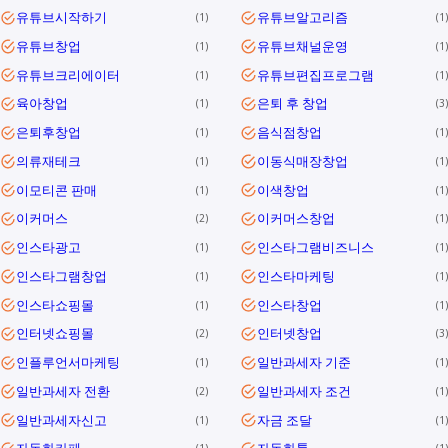
유튜브시작하기
유튜브알고리즘
1
1
유튜브창업
유튜브채널운영
1
1
유튜브크리에이터
유튜브편집프로그램
1
1
육아창업
은퇴 후 창업
1
3
은퇴후창업
음식점창업
1
1
의류재테크
이동식매장창업
1
1
이모티콘 판매
이색창업
1
1
이커머스
이커머스창업
2
1
인스타광고
인스타그램비즈니스
1
1
인스타그램창업
인스타마케팅
1
1
인스타쇼핑몰
인스타창업
1
1
인터넷쇼핑몰
인터넷창업
2
3
인플루언서마케팅
일반과세자 기준
1
1
일반과세자 전환
일반과세자 조건
2
1
일반과세자신고
자금 조달
1
1