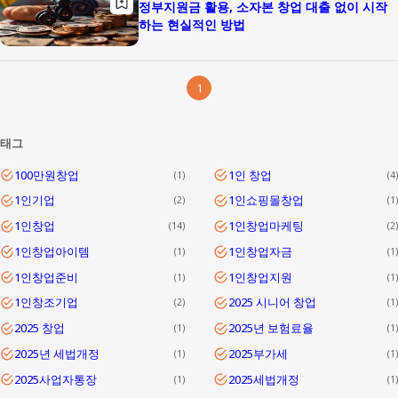
정부지원금 활용, 소자본 창업 대출 없이 시작
하는 현실적인 방법
1
태그
100만원창업
1인 창업
1
4
1인기업
1인쇼핑몰창업
2
1
1인창업
1인창업마케팅
14
2
1인창업아이템
1인창업자금
1
1
1인창업준비
1인창업지원
1
1
1인창조기업
2025 시니어 창업
2
1
2025 창업
2025년 보험료율
1
1
2025년 세법개정
2025부가세
1
1
2025사업자통장
2025세법개정
1
1