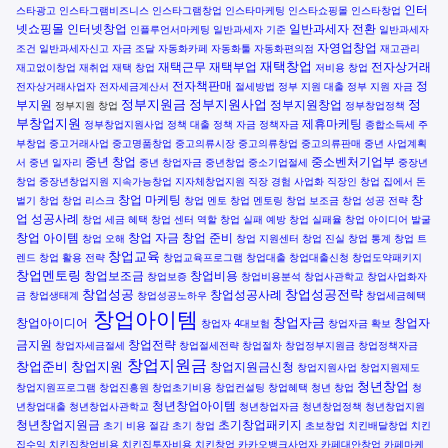
인터
스타광고
인스타그램비즈니스
인스타그램창업
인스타마케팅
인스타쇼핑몰
인스타창업
넷쇼핑몰
인터넷창업
일반과세자 전환
인플루언서마케팅
일반과세자 기준
일반과세자
자영업창업
조건
일반과세자신고
자금 조달
자동화카페
자동화툴
자동화편의점
재고관리
재택창업
재택근무
재택부업
전자상거래
재고없이창업
재취업
재택 창업
저비용 창업
전자책판매
정
전자상거래사업자
전자세금계산서
절세방법
정부 지원 대출
정부 지원 자금
정부지원금
정부지원사업
정
부지원
정부지원창업
정부지원 창업
정부창업정책
부창업지원
제휴마케팅
정부창업지원사업
정책 대출
정책 자금
정책자금
종합소득세
주
부창업
중고거래사업
중고명품창업
중고의류시장
중고의류창업
중고의류판매
중년 사업계획
중년 창업
중소벤처기업부
서
중년 일자리
중년 창업자금
중년창업
중소기업절세
중장년
창업
중장년창업지원
지속가능창업
지자체창업지원
직장 경험 사업화
직장인 창업
집에서 돈
창업 마케팅
창
벌기
창업
창업 리스크
창업 멘토
창업 멘토링
창업 보조금
창업 성공 전략
업 성공사례
창업 세금 혜택
창업 센터 역할
창업 실패 예방
창업 실패율
창업 아이디어 발굴
창업 아이템
창업 자금
창업 준비
창업 오해
창업 지원센터
창업 진실
창업 통계
창업 트
창업교육
렌드
창업 활용 전략
창업교육프로그램
창업대출
창업대출신청
창업도약패키지
창업멘토링
창업보조금
창업비용
창업보증
창업비용분석
창업사관학교
창업사업화자
창업성공
창업성공전략
창업성공사례
금
창업생태계
창업성공노하우
창업세금혜택
창업아이템
창업자금
창업아이디어
창업자
창업자 4대보험
창업자금 확보
금지원
창업전략
창업자세금절세
창업절세전략
창업절차
창업정부지원금
창업정책자금
창업지원금
창업준비
창업지원
창업지원금신청
창업지원사업
창업지원제도
청년창업
창업지원프로그램
창업진흥원
창업초기비용
창업컨설팅
창업혜택
청년 창업
청
청년창업아이템
년창업대출
청년창업사관학교
청년창업자금
청년창업정책
청년창업지원
청년창업지원금
초기창업패키지
초기 비용 절감
초기 창업
초보창업
치킨배달창업
치킨
집수익
치킨집창업비용
치킨집투자비용
치킨창업
카카오뱅크사업자
카페대안창업
카페마케