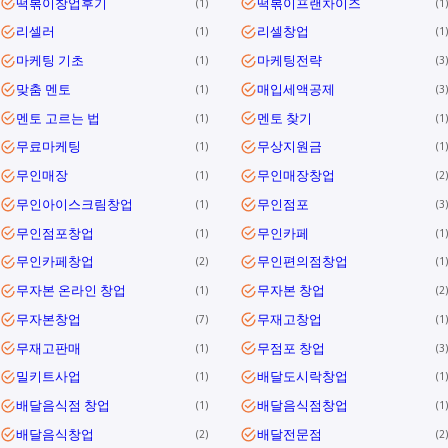
떡볶이창업후기
떡볶이프랜차이즈
1
1
리셀러
리셀창업
1
1
마케팅 기초
마케팅전략
1
3
맞춤 멘토
매입세액공제
1
3
멘토 고르는 법
멘토 찾기
1
1
무료마케팅
무상지원금
1
1
무인매장
무인매장창업
1
2
무인아이스크림창업
무인점포
1
3
무인점포창업
무인카페
1
1
무인카페창업
무인편의점창업
2
1
무자본 온라인 창업
무자본 창업
1
2
무자본창업
무재고창업
7
1
무재고판매
무점포 창업
1
3
밀키트사업
배달도시락창업
1
1
배달음식점 창업
배달음식점창업
1
1
배달음식창업
배달전문점
2
2