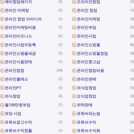
예비창업패키지
오프라인창업
3
1
온라인 마케팅
온라인 창업
1
1
온라인 창업 아이디어
온라인마케팅
1
3
온라인마케팅비용
온라인부업
1
2
온라인비즈니스
온라인사업
5
2
온라인사업자등록
온라인쇼핑몰
1
8
온라인쇼핑몰세금
온라인쇼핑몰창업
1
4
온라인식품판매
온라인중고샵
1
1
온라인창업
온라인창업비용
16
1
온라인클래스
온라인판매
1
3
온라인PT
외식업창업
1
5
외식창업
요식업창업
3
3
월100만원부업
위탁판매
1
2
유망 사업
유튜버되는법
1
1
유튜브광고수익
유튜브수익
1
2
유튜브수익창출
유튜브수익화
1
2