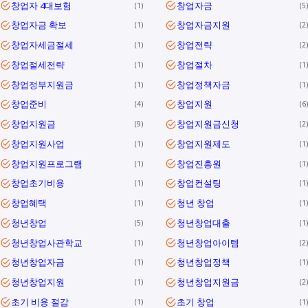
창업자 4대보험
창업자금
1
5
창업자금 확보
창업자금지원
1
2
창업자세금절세
창업전략
1
2
창업절세전략
창업절차
1
1
창업정부지원금
창업정책자금
1
1
창업준비
창업지원
4
6
창업지원금
창업지원금신청
9
2
창업지원사업
창업지원제도
1
1
창업지원프로그램
창업진흥원
1
1
창업초기비용
창업컨설팅
1
1
창업혜택
청년 창업
1
1
청년창업
청년창업대출
5
1
청년창업사관학교
청년창업아이템
1
2
청년창업자금
청년창업정책
1
1
청년창업지원
청년창업지원금
1
2
초기 비용 절감
초기 창업
1
1