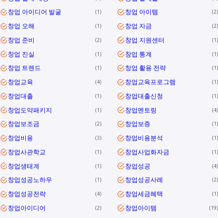
창업 아이디어 발굴
창업 아이템
1
2
창업 오해
창업 자금
1
2
창업 준비
창업 지원센터
2
1
창업 진실
창업 통계
1
1
창업 트렌드
창업 활용 전략
1
1
창업교육
창업교육프로그램
4
1
창업대출
창업대출신청
1
1
창업도약패키지
창업멘토링
1
4
창업보조금
창업보증
2
1
창업비용
창업비용분석
3
1
창업사관학교
창업사업화자금
1
1
창업생태계
창업성공
1
4
창업성공노하우
창업성공사례
1
2
창업성공전략
창업세금혜택
4
1
창업아이디어
창업아이템
2
19