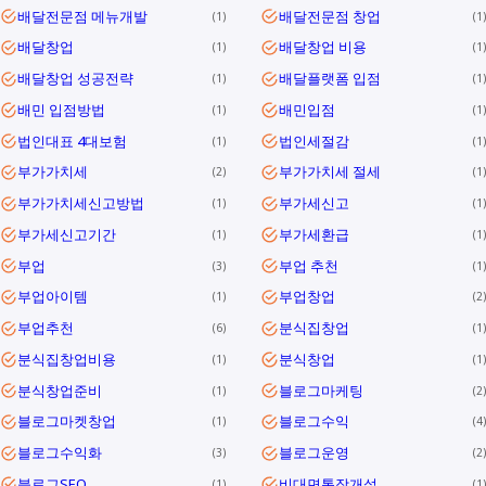
배달전문점 메뉴개발
배달전문점 창업
1
1
배달창업
배달창업 비용
1
1
배달창업 성공전략
배달플랫폼 입점
1
1
배민 입점방법
배민입점
1
1
법인대표 4대보험
법인세절감
1
1
부가가치세
부가가치세 절세
2
1
부가가치세신고방법
부가세신고
1
1
부가세신고기간
부가세환급
1
1
부업
부업 추천
3
1
부업아이템
부업창업
1
2
부업추천
분식집창업
6
1
분식집창업비용
분식창업
1
1
분식창업준비
블로그마케팅
1
2
블로그마켓창업
블로그수익
1
4
블로그수익화
블로그운영
3
2
블로그SEO
비대면통장개설
1
1