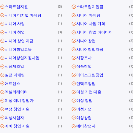
스타트업지원
스타트업지원금
3
1
시니어 디지털 마케팅
시니어 마케팅
1
1
시니어 사업
시니어 사업 기회
1
1
시니어 창업
시니어 창업 아이디어
3
1
시니어 창업 자금
시니어창업
1
2
시니어창업교육
시니어창업자금
1
1
시니어창업지원사업
시장조사
1
1
식품제조업
식품창업
1
1
실전 마케팅
아이스크림창업
1
1
애드센스
언택트창업
1
1
엑셀러레이터
여성 기업 대출
1
1
여성 예비 창업가
여성 창업
1
2
여성 창업 지원
여성기업
1
1
여성사업자
여성창업
1
1
예비 창업 지원
예비창업자
1
3