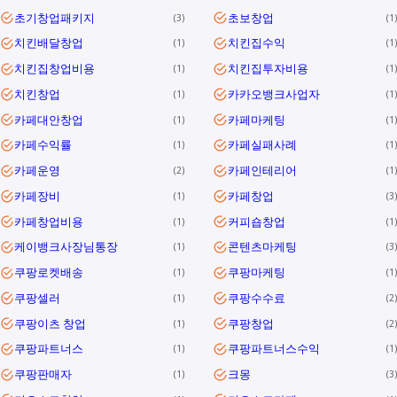
초기창업패키지
초보창업
3
1
치킨배달창업
치킨집수익
1
1
치킨집창업비용
치킨집투자비용
1
1
치킨창업
카카오뱅크사업자
1
1
카페대안창업
카페마케팅
1
1
카페수익률
카페실패사례
1
1
카페운영
카페인테리어
2
1
카페장비
카페창업
1
3
카페창업비용
커피숍창업
1
1
케이뱅크사장님통장
콘텐츠마케팅
1
3
쿠팡로켓배송
쿠팡마케팅
1
1
쿠팡셀러
쿠팡수수료
1
2
쿠팡이츠 창업
쿠팡창업
1
2
쿠팡파트너스
쿠팡파트너스수익
1
1
쿠팡판매자
크몽
1
3