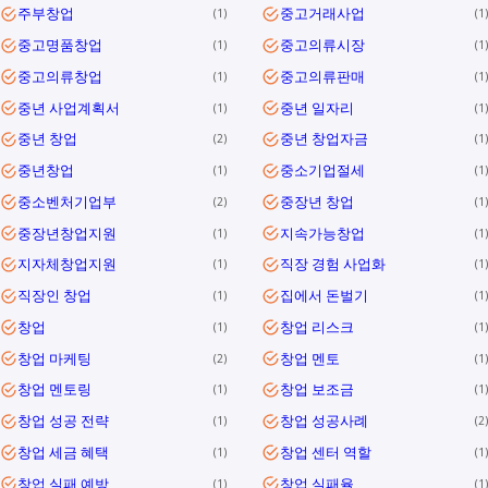
주부창업
중고거래사업
1
1
중고명품창업
중고의류시장
1
1
중고의류창업
중고의류판매
1
1
중년 사업계획서
중년 일자리
1
1
중년 창업
중년 창업자금
2
1
중년창업
중소기업절세
1
1
중소벤처기업부
중장년 창업
2
1
중장년창업지원
지속가능창업
1
1
지자체창업지원
직장 경험 사업화
1
1
직장인 창업
집에서 돈벌기
1
1
창업
창업 리스크
1
1
창업 마케팅
창업 멘토
2
1
창업 멘토링
창업 보조금
1
1
창업 성공 전략
창업 성공사례
1
2
창업 세금 혜택
창업 센터 역할
1
1
창업 실패 예방
창업 실패율
1
1