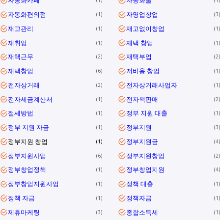
자동화카페
자동화툴
1
1
자동화편의점
자영업창업
1
3
재고관리
재고없이창업
1
1
재취업
재택 창업
1
1
재택근무
재택부업
2
2
재택창업
저비용 창업
6
1
전자상거래
전자상거래사업자
2
1
전자세금계산서
전자책판매
1
2
절세방법
정부 지원 대출
1
1
정부 지원 자금
정부지원
1
3
정부지원 창업
정부지원금
1
4
정부지원사업
정부지원창업
6
2
정부창업정책
정부창업지원
1
4
정부창업지원사업
정책 대출
1
1
정책 자금
정책자금
1
1
제휴마케팅
종합소득세
3
1