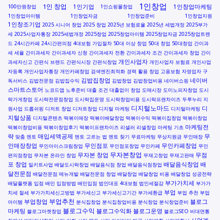
1인창업
1인 창업
1인기업
1인창업마케팅
100만원창업
1인쇼핑몰창업
1인창업아이템
1인창업자금
1인창업준비
1인창업지원
1인창조기업
2025 시니어 창업
2025 창업
2025년 보험료율
2025년 세법개정
2025부가
세
2025사업자통장
2025세법개정
2025창업
2025창업아이템
2025창업자금
2025창업트렌
드
24시간카페
24시간편의점
4대보험 가입절차
50대 이상 창업
50대 창업
50대창업
간이과
세 세율
간이과세자
간이과세자 신청
간이과세자 전환
간이과세자 조건
간이과세자 창업
간이
개인사업자
과세자신고
간편식 브랜드
간편식시장
간편식창업
개인사업자 보험료
개인사업
자등록
개인사업자통장
개인카페창업
검색엔진최적화
경력 활용 창업
고용보험 자영업자
구
김밥집창업
네이버
독서비스
김밥전문점
김밥집수익
김밥창업
김밥창업비용
네이버쇼핑
스마트스토어
노코드앱
노후준비
대출 조건
대출없이 창업
도매시장
도미노피자창업
도시
락가게창업
도시락전문점창업
도시락집운영
도시락창업비용
도시락프랜차이즈
두루누리 지
디지털노마드
디
원사업
드롭쉬핑
디저트 창업
디저트창업
디지털 마케팅
디지털마케팅
지털상품
디지털콘텐츠
떡볶이매장
떡볶이배달창업
떡볶이수익
떡볶이집창업
떡볶이창업
마케팅전
떡볶이창업비용
떡볶이창업후기
떡볶이프랜차이즈
리셀러
리셀창업
마케팅 기초
략
매입세액공제
무
맞춤 멘토
멘토 고르는 법
멘토 찾기
무료마케팅
무상지원금
무인매장
인매장창업
무인점포
무인카페창업
무인아이스크림창업
무인점포창업
무인카페
무인
무자본창업
무자본 창업
무점
편의점창업
무자본 온라인 창업
무재고창업
무재고판매
포 창업
배달음식창업
배
밀키트사업
배달도시락창업
배달음식점 창업
배달음식점창업
달전문점
배달전문점 메뉴개발
배달전문점 창업
배달창업
배달창업 비용
배달창업 성공전략
부가가치세
배달플랫폼 입점
배민 입점방법
배민입점
법인대표 4대보험
법인세절감
부가가
부업
치세 절세
부가가치세신고방법
부가세신고
부가세신고기간
부가세환급
부업 추천
부업
부업추천
부업창업
블로그
아이템
분식집창업
분식집창업비용
분식창업
분식창업준비
블로그수익
마케팅
블로그수익화
블로그운영
블로그마켓창업
블로그SEO
비대면통