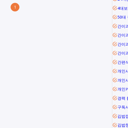
1
4대보
50대
간이
간이
간이
간이
간편
개인
개인
개인
경력 
구독
김밥
김밥