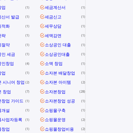
창업
세금계산서
1
1
계산서 발급
세금신고
1
1
최적화
세무상담
1
1
전략
세액감면
1
1
세절약
소상공인 대출
1
1
공인 세금
소상공인대출
1
1
공인창업
소액 창업
4
1
창업
소자본 배달창업
1
1
 시니어 창업
소자본 아이템
2
2
 창업
소자본창업
7
28
본창업 가이드
소자본창업 성공
1
1
몰개설
쇼핑몰구축
1
1
몰사업자등록
쇼핑몰운영
1
2
몰창업
쇼핑몰창업비용
1
2