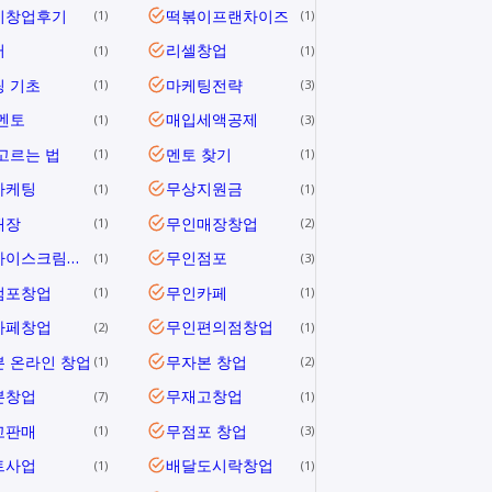
이창업후기
떡볶이프랜차이즈
1
1
러
리셀창업
1
1
 기초
마케팅전략
1
3
멘토
매입세액공제
1
3
고르는 법
멘토 찾기
1
1
마케팅
무상지원금
1
1
매장
무인매장창업
1
2
무인아이스크림창업
무인점포
1
3
점포창업
무인카페
1
1
카페창업
무인편의점창업
2
1
 온라인 창업
무자본 창업
1
2
본창업
무재고창업
7
1
고판매
무점포 창업
1
3
트사업
배달도시락창업
1
1