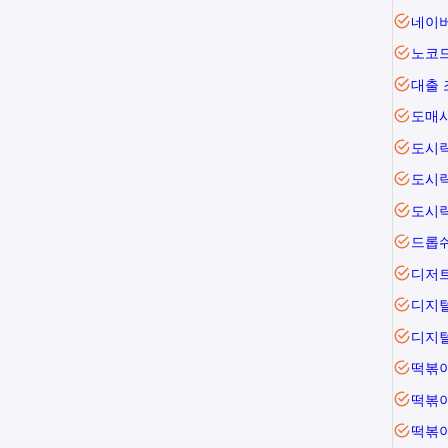
네이
노코
대출 
도매
도시
도시
도시
드롭
디저
디지
디지
떡볶
떡볶
떡볶