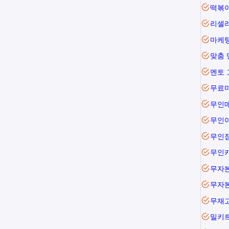
떡볶
리셀
마케팅
맞춤 
멘토 
무료
무인
무인
무인
무자본
무자
무재
밀키