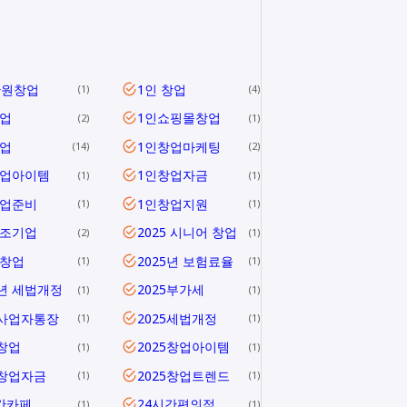
만원창업
1인 창업
1
4
업
1인쇼핑몰창업
2
1
업
1인창업마케팅
14
2
창업아이템
1인창업자금
1
1
창업준비
1인창업지원
1
1
창조기업
2025 시니어 창업
2
1
 창업
2025년 보험료율
1
1
5년 세법개정
2025부가세
1
1
5사업자통장
2025세법개정
1
1
5창업
2025창업아이템
1
1
5창업자금
2025창업트렌드
1
1
간카페
24시간편의점
1
1