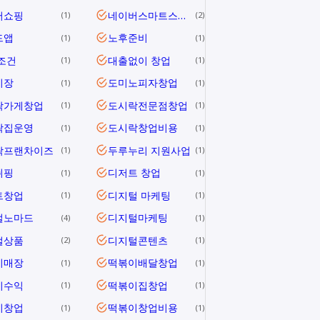
버쇼핑
네이버스마트스토어
1
2
드앱
노후준비
1
1
조건
대출없이 창업
1
1
시장
도미노피자창업
1
1
락가게창업
도시락전문점창업
1
1
락집운영
도시락창업비용
1
1
락프랜차이즈
두루누리 지원사업
1
1
쉬핑
디저트 창업
1
1
트창업
디지털 마케팅
1
1
털노마드
디지털마케팅
4
1
털상품
디지털콘텐츠
2
1
이매장
떡볶이배달창업
1
1
이수익
떡볶이집창업
1
1
이창업
떡볶이창업비용
1
1