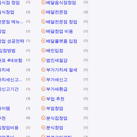
음식점 창업
배달음식점창업
1
1
음식창업
배달전문점
2
2
배달전문점 메뉴개발
배달전문점 창업
1
1
창업
배달창업 비용
1
1
창업 성공전략
배달플랫폼 입점
1
1
 입점방법
배민입점
1
1
표 4대보험
법인세절감
1
1
가치세
부가가치세 절세
2
1
부가가치세신고방법
부가세신고
1
1
세신고기간
부가세환급
1
1
부업 추천
3
1
아이템
부업창업
1
2
추천
분식집창업
6
1
집창업비용
분식창업
1
1
1
2