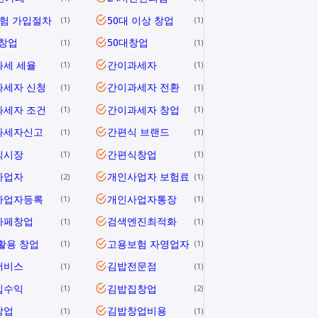
험 가입절차
50대 이상 창업
1
1
 창업
50대창업
1
1
과세 세율
간이과세자
1
1
과세자 신청
간이과세자 전환
1
1
과세자 조건
간이과세자 창업
1
1
과세자신고
간편식 브랜드
1
1
식시장
간편식창업
1
1
사업자
개인사업자 보험료
2
1
사업자등록
개인사업자통장
1
1
카페창업
검색엔진최적화
1
1
활용 창업
고용보험 자영업자
1
1
서비스
김밥전문점
1
1
집수익
김밥집창업
1
2
창업
김밥창업비용
1
1