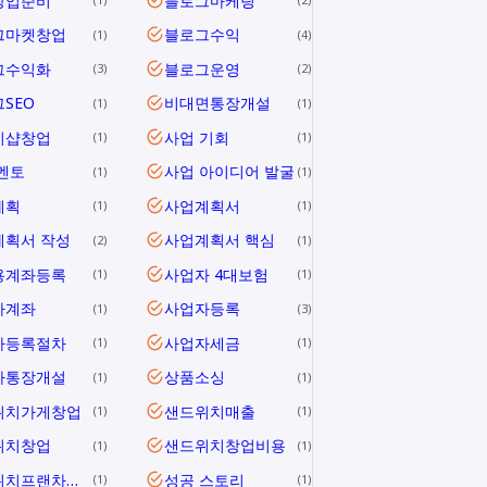
창업준비
블로그마케팅
그마켓창업
블로그수익
1
4
그수익화
블로그운영
3
2
SEO
비대면통장개설
1
1
지샵창업
사업 기회
1
1
멘토
사업 아이디어 발굴
1
1
계획
사업계획서
1
1
계획서 작성
사업계획서 핵심
2
1
용계좌등록
사업자 4대보험
1
1
자계좌
사업자등록
1
3
자등록절차
사업자세금
1
1
자통장개설
상품소싱
1
1
위치가게창업
샌드위치매출
1
1
위치창업
샌드위치창업비용
1
1
샌드위치프랜차이즈
성공 스토리
1
1