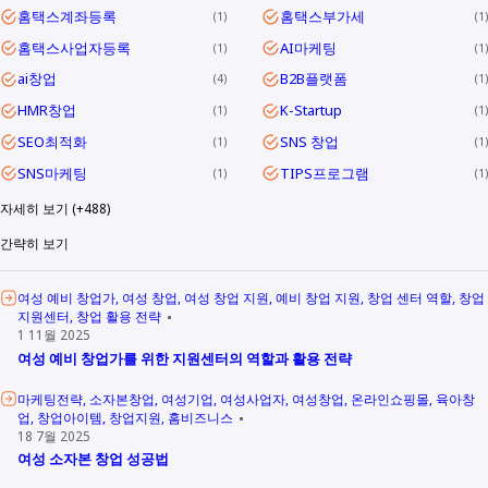
홈택스계좌등록
홈택스부가세
1
1
홈택스사업자등록
AI마케팅
1
1
ai창업
B2B플랫폼
4
1
HMR창업
K-Startup
1
1
SEO최적화
SNS 창업
1
1
SNS마케팅
TIPS프로그램
1
1
자세히 보기 (+488)
간략히 보기
여성 예비 창업가
여성 창업
여성 창업 지원
예비 창업 지원
창업 센터 역할
창업
지원센터
창업 활용 전략
1 11월 2025
여성 예비 창업가를 위한 지원센터의 역할과 활용 전략
마케팅전략
소자본창업
여성기업
여성사업자
여성창업
온라인쇼핑몰
육아창
업
창업아이템
창업지원
홈비즈니스
18 7월 2025
여성 소자본 창업 성공법