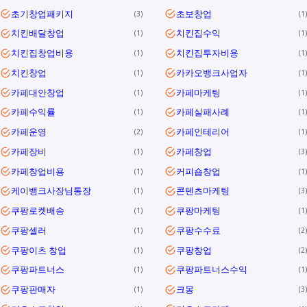
초기창업패키지
초보창업
3
1
치킨배달창업
치킨집수익
1
1
치킨집창업비용
치킨집투자비용
1
1
치킨창업
카카오뱅크사업자
1
1
카페대안창업
카페마케팅
1
1
카페수익률
카페실패사례
1
1
카페운영
카페인테리어
2
1
카페장비
카페창업
1
3
카페창업비용
커피숍창업
1
1
케이뱅크사장님통장
콘텐츠마케팅
1
3
쿠팡로켓배송
쿠팡마케팅
1
1
쿠팡셀러
쿠팡수수료
1
2
쿠팡이츠 창업
쿠팡창업
1
2
쿠팡파트너스
쿠팡파트너스수익
1
1
쿠팡판매자
크몽
1
3