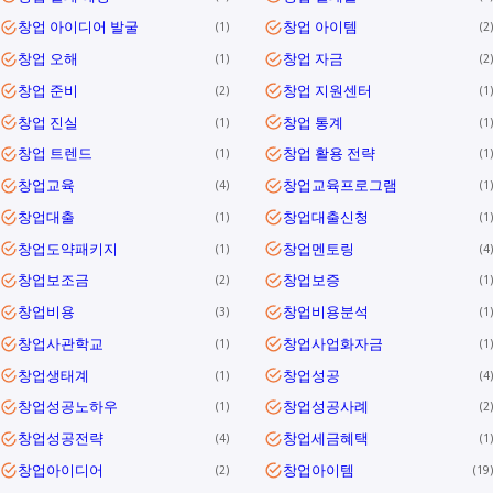
창업 아이디어 발굴
창업 아이템
1
2
창업 오해
창업 자금
1
2
창업 준비
창업 지원센터
2
1
창업 진실
창업 통계
1
1
창업 트렌드
창업 활용 전략
1
1
창업교육
창업교육프로그램
4
1
창업대출
창업대출신청
1
1
창업도약패키지
창업멘토링
1
4
창업보조금
창업보증
2
1
창업비용
창업비용분석
3
1
창업사관학교
창업사업화자금
1
1
창업생태계
창업성공
1
4
창업성공노하우
창업성공사례
1
2
창업성공전략
창업세금혜택
4
1
창업아이디어
창업아이템
2
19