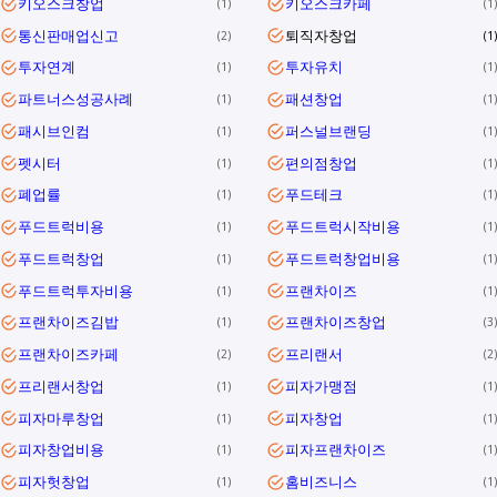
키오스크창업
키오스크카페
1
1
통신판매업신고
퇴직자창업
2
1
투자연계
투자유치
1
1
파트너스성공사례
패션창업
1
1
패시브인컴
퍼스널브랜딩
1
1
펫시터
편의점창업
1
1
폐업률
푸드테크
1
1
푸드트럭비용
푸드트럭시작비용
1
1
푸드트럭창업
푸드트럭창업비용
1
1
푸드트럭투자비용
프랜차이즈
1
1
프랜차이즈김밥
프랜차이즈창업
1
3
프랜차이즈카페
프리랜서
2
2
프리랜서창업
피자가맹점
1
1
피자마루창업
피자창업
1
1
피자창업비용
피자프랜차이즈
1
1
피자헛창업
홈비즈니스
1
1