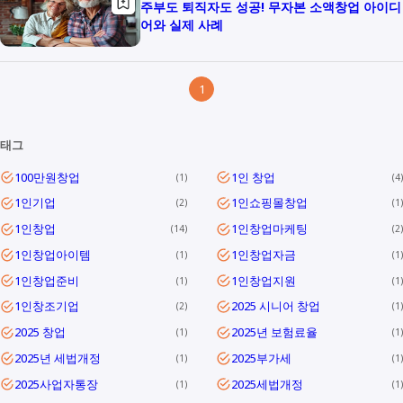
주부도 퇴직자도 성공! 무자본 소액창업 아이디
어와 실제 사례
1
태그
100만원창업
1인 창업
1
4
1인기업
1인쇼핑몰창업
2
1
1인창업
1인창업마케팅
14
2
1인창업아이템
1인창업자금
1
1
1인창업준비
1인창업지원
1
1
1인창조기업
2025 시니어 창업
2
1
2025 창업
2025년 보험료율
1
1
2025년 세법개정
2025부가세
1
1
2025사업자통장
2025세법개정
1
1