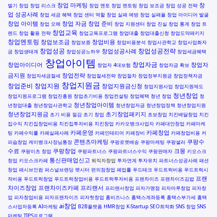
창업 마케팅
창
벌기
창업
창업 리스크
창업 멘토
창업 멘토링
창업 보조금
창업 성공 전략
업 성공사례
창업 세금 혜택
창업 센터 역할
창업 실패 예방
창업 실패율
창업 아이디어 발굴
창업 아이템
창업 자금
창업 준비
창업 오해
창업 지원센터
창업 진실
창업 통계
창업 트
창업교육
렌드
창업 활용 전략
창업교육프로그램
창업대출
창업대출신청
창업도약패키지
창업멘토링
창업보조금
창업비용
창업보증
창업비용분석
창업사관학교
창업사업화자
창업성공
창업성공전략
창업성공사례
금
창업생태계
창업성공노하우
창업세금혜택
창업아이템
창업자금
창업아이디어
창업자
창업자 4대보험
창업자금 확보
금지원
창업전략
창업자세금절세
창업절세전략
창업절차
창업정부지원금
창업정책자금
창업지원금
창업준비
창업지원
창업지원금신청
창업지원사업
창업지원제도
청년창업
창업지원프로그램
창업진흥원
창업초기비용
창업컨설팅
창업혜택
청년 창업
청
청년창업아이템
년창업대출
청년창업사관학교
청년창업자금
청년창업정책
청년창업지원
청년창업지원금
초기창업패키지
초기 비용 절감
초기 창업
초보창업
치킨배달창업
치킨
집수익
치킨집창업비용
치킨집투자비용
치킨창업
카카오뱅크사업자
카페대안창업
카페마케
카페운영
카페창업
팅
카페수익률
카페실패사례
카페인테리어
카페장비
카페창업비용
커
콘텐츠마케팅
쿠팡수
피숍창업
케이뱅크사장님통장
쿠팡로켓배송
쿠팡마케팅
쿠팡셀러
수료
쿠팡창업
크몽
쿠팡이츠 창업
쿠팡파트너스
쿠팡파트너스수익
쿠팡판매자
키오스크
통신판매업신고
창업
키오스크카페
퇴직자창업
투자연계
투자유치
파트너스성공사례
패션
창업
패시브인컴
퍼스널브랜딩
펫시터
편의점창업
폐업률
푸드테크
푸드트럭비용
푸드트럭시
프랜
작비용
푸드트럭창업
푸드트럭창업비용
푸드트럭투자비용
프랜차이즈
프랜차이즈김밥
차이즈창업
프랜차이즈카페
프리랜서
프리랜서창업
피자가맹점
피자마루창업
피자창
업
피자창업비용
피자프랜차이즈
피자헛창업
홈비즈니스
홈택스계좌등록
홈택스부가세
홈택
ai창업
스사업자등록
AI마케팅
B2B플랫폼
HMR창업
K-Startup
SEO최적화
SNS 창업
SNS
마케팅
TIPS프로그램