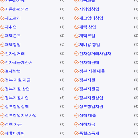
자동화카페
자동화툴
1
1
자동화편의점
자영업창업
1
3
재고관리
재고없이창업
1
1
재취업
재택 창업
1
1
재택근무
재택부업
2
2
재택창업
저비용 창업
6
1
전자상거래
전자상거래사업자
2
1
전자세금계산서
전자책판매
1
2
절세방법
정부 지원 대출
1
1
정부 지원 자금
정부지원
1
3
정부지원 창업
정부지원금
1
4
정부지원사업
정부지원창업
6
2
정부창업정책
정부창업지원
1
4
정부창업지원사업
정책 대출
1
1
정책 자금
정책자금
1
1
제휴마케팅
종합소득세
3
1