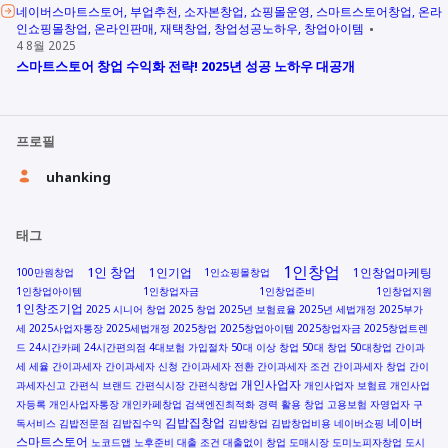
네이버스마트스토어
부업추천
소자본창업
쇼핑몰운영
스마트스토어창업
온라
인쇼핑몰창업
온라인판매
재택창업
창업성공노하우
창업아이템
4 8월 2025
스마트스토어 창업 수익화 전략! 2025년 성공 노하우 대공개
프로필
uhanking
태그
1인창업
1인 창업
1인기업
1인창업마케팅
100만원창업
1인쇼핑몰창업
1인창업아이템
1인창업자금
1인창업준비
1인창업지원
1인창조기업
2025 시니어 창업
2025 창업
2025년 보험료율
2025년 세법개정
2025부가
세
2025사업자통장
2025세법개정
2025창업
2025창업아이템
2025창업자금
2025창업트렌
드
24시간카페
24시간편의점
4대보험 가입절차
50대 이상 창업
50대 창업
50대창업
간이과
세 세율
간이과세자
간이과세자 신청
간이과세자 전환
간이과세자 조건
간이과세자 창업
간이
개인사업자
과세자신고
간편식 브랜드
간편식시장
간편식창업
개인사업자 보험료
개인사업
자등록
개인사업자통장
개인카페창업
검색엔진최적화
경력 활용 창업
고용보험 자영업자
구
김밥집창업
네이버
독서비스
김밥전문점
김밥집수익
김밥창업
김밥창업비용
네이버쇼핑
스마트스토어
노코드앱
노후준비
대출 조건
대출없이 창업
도매시장
도미노피자창업
도시