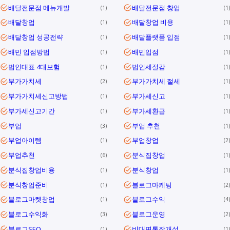
배달전문점 메뉴개발
배달전문점 창업
1
1
배달창업
배달창업 비용
1
1
배달창업 성공전략
배달플랫폼 입점
1
1
배민 입점방법
배민입점
1
1
법인대표 4대보험
법인세절감
1
1
부가가치세
부가가치세 절세
2
1
부가가치세신고방법
부가세신고
1
1
부가세신고기간
부가세환급
1
1
부업
부업 추천
3
1
부업아이템
부업창업
1
2
부업추천
분식집창업
6
1
분식집창업비용
분식창업
1
1
분식창업준비
블로그마케팅
1
2
블로그마켓창업
블로그수익
1
4
블로그수익화
블로그운영
3
2
블로그SEO
비대면통장개설
1
1