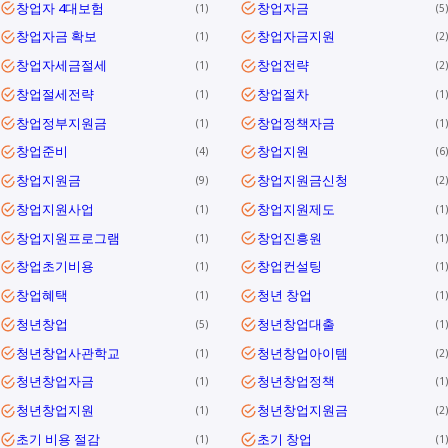
창업자 4대보험
창업자금
1
5
창업자금 확보
창업자금지원
1
2
창업자세금절세
창업전략
1
2
창업절세전략
창업절차
1
1
창업정부지원금
창업정책자금
1
1
창업준비
창업지원
4
6
창업지원금
창업지원금신청
9
2
창업지원사업
창업지원제도
1
1
창업지원프로그램
창업진흥원
1
1
창업초기비용
창업컨설팅
1
1
창업혜택
청년 창업
1
1
청년창업
청년창업대출
5
1
청년창업사관학교
청년창업아이템
1
2
청년창업자금
청년창업정책
1
1
청년창업지원
청년창업지원금
1
2
초기 비용 절감
초기 창업
1
1