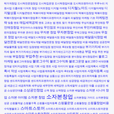
락가게창업
도시락전문점창업
도시락집운영
도시락창업비용
도시락프랜차이즈
두루누리 지
디지털노마드
디
원사업
드롭쉬핑
디저트 창업
디저트창업
디지털 마케팅
디지털마케팅
지털상품
디지털콘텐츠
떡볶이매장
떡볶이배달창업
떡볶이수익
떡볶이집창업
떡볶이창업
마케팅전
떡볶이창업비용
떡볶이창업후기
떡볶이프랜차이즈
리셀러
리셀창업
마케팅 기초
략
매입세액공제
무
맞춤 멘토
멘토 고르는 법
멘토 찾기
무료마케팅
무상지원금
무인매장
인매장창업
무인점포
무인카페창업
무인아이스크림창업
무인점포창업
무인카페
무인
무자본창업
무자본 창업
무점
편의점창업
무자본 온라인 창업
무재고창업
무재고판매
포 창업
배달음식창업
배
밀키트사업
배달도시락창업
배달음식점 창업
배달음식점창업
달전문점
배달전문점 메뉴개발
배달전문점 창업
배달창업
배달창업 비용
배달창업 성공전략
부가가치세
배달플랫폼 입점
배민 입점방법
배민입점
법인대표 4대보험
법인세절감
부가가
부업
치세 절세
부가가치세신고방법
부가세신고
부가세신고기간
부가세환급
부업 추천
부업
부업추천
부업창업
블로그
아이템
분식집창업
분식집창업비용
분식창업
분식창업준비
블로그수익
마케팅
블로그수익화
블로그운영
블로그마켓창업
블로그SEO
비대면통
사업계
장개설
빈티지샵창업
사업 기회
사업 멘토
사업 아이디어 발굴
사업계획
사업계획서
획서 작성
사업자등록
사업계획서 핵심
사업용계좌등록
사업자 4대보험
사업자계좌
사업
자등록절차
사업자세금
사업자통장개설
상품소싱
샌드위치가게창업
샌드위치매출
샌드위치
창업
샌드위치창업비용
샌드위치프랜차이즈
성공 스토리
성공창업
세금계산서
세금계산서 발
급
세금신고
세금최적화
세무상담
세무전략
세액감면
소득세절약
소상공인 대출
소상공인 세
소상공인창업
소자본 시니어 창
금
소상공인대출
소액 창업
소액창업
소자본 배달창업
소자본창업
소자본 창업
업
소자본 아이템
소자본창업 가이드
소자본창업
쇼핑몰운영
쇼핑몰창업비용
성공
쇼핑몰개설
쇼핑몰구축
쇼핑몰사업자등록
쇼핑몰창업
스마트스토어
수익형블로그
스마트스토어세금
스마트스토어수익
스마트스토어운영
스마트스토어창업
스타트업
스마트스토어입점
스마트편의점
스타트업 노하우
스타트업