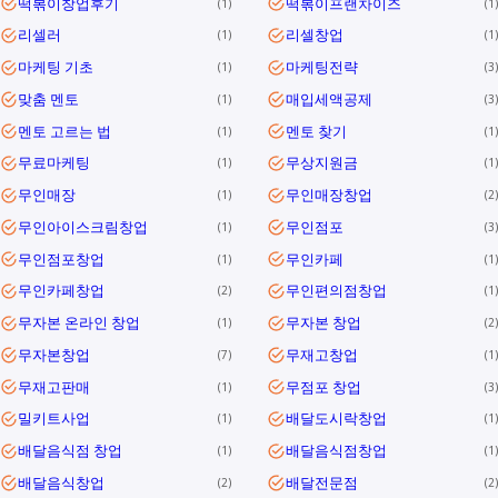
떡볶이창업후기
떡볶이프랜차이즈
1
1
리셀러
리셀창업
1
1
마케팅 기초
마케팅전략
1
3
맞춤 멘토
매입세액공제
1
3
멘토 고르는 법
멘토 찾기
1
1
무료마케팅
무상지원금
1
1
무인매장
무인매장창업
1
2
무인아이스크림창업
무인점포
1
3
무인점포창업
무인카페
1
1
무인카페창업
무인편의점창업
2
1
무자본 온라인 창업
무자본 창업
1
2
무자본창업
무재고창업
7
1
무재고판매
무점포 창업
1
3
밀키트사업
배달도시락창업
1
1
배달음식점 창업
배달음식점창업
1
1
배달음식창업
배달전문점
2
2