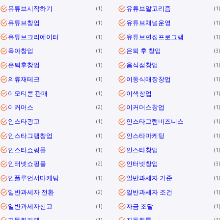
유튜브시작하기
유튜브알고리즘
1
1
유튜브창업
유튜브채널운영
1
1
유튜브크리에이터
유튜브편집프로그램
1
1
육아창업
은퇴 후 창업
1
3
은퇴후창업
음식점창업
1
1
의류재테크
이동식매장창업
1
1
이모티콘 판매
이색창업
1
1
이커머스
이커머스창업
2
1
인스타광고
인스타그램비즈니스
1
1
인스타그램창업
인스타마케팅
1
1
인스타쇼핑몰
인스타창업
1
1
인터넷쇼핑몰
인터넷창업
2
3
인플루언서마케팅
일반과세자 기준
1
1
일반과세자 전환
일반과세자 조건
2
1
일반과세자신고
자금 조달
1
1