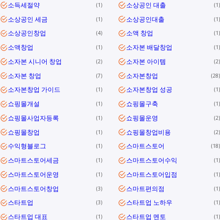
소득세절약
소상공인 대출
1
1
소상공인 세금
소상공인대출
1
1
소상공인창업
소액 창업
4
1
소액창업
소자본 배달창업
1
1
소자본 시니어 창업
소자본 아이템
2
2
소자본 창업
소자본창업
7
28
소자본창업 가이드
소자본창업 성공
1
1
쇼핑몰개설
쇼핑몰구축
1
1
쇼핑몰사업자등록
쇼핑몰운영
1
2
쇼핑몰창업
쇼핑몰창업비용
1
2
수익형블로그
스마트스토어
1
18
스마트스토어세금
스마트스토어수익
1
1
스마트스토어운영
스마트스토어입점
1
1
스마트스토어창업
스마트편의점
3
1
스타트업
스타트업 노하우
3
1
스타트업 대표
스타트업 멘토
1
1