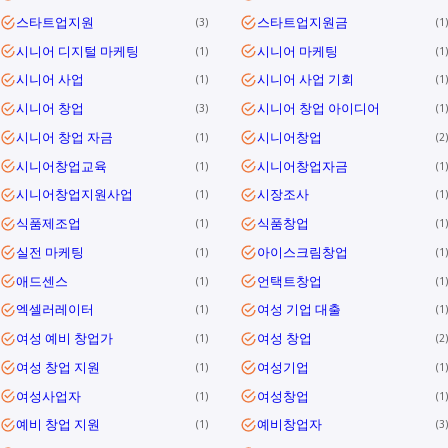
스타트업지원
스타트업지원금
3
1
시니어 디지털 마케팅
시니어 마케팅
1
1
시니어 사업
시니어 사업 기회
1
1
시니어 창업
시니어 창업 아이디어
3
1
시니어 창업 자금
시니어창업
1
2
시니어창업교육
시니어창업자금
1
1
시니어창업지원사업
시장조사
1
1
식품제조업
식품창업
1
1
실전 마케팅
아이스크림창업
1
1
애드센스
언택트창업
1
1
엑셀러레이터
여성 기업 대출
1
1
여성 예비 창업가
여성 창업
1
2
여성 창업 지원
여성기업
1
1
여성사업자
여성창업
1
1
예비 창업 지원
예비창업자
1
3