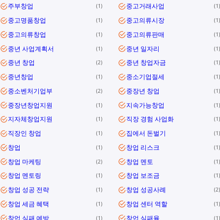
주부창업
중고거래사업
1
1
중고명품창업
중고의류시장
1
1
중고의류창업
중고의류판매
1
1
중년 사업계획서
중년 일자리
1
1
중년 창업
중년 창업자금
2
1
중년창업
중소기업절세
1
1
중소벤처기업부
중장년 창업
2
1
중장년창업지원
지속가능창업
1
1
지자체창업지원
직장 경험 사업화
1
1
직장인 창업
집에서 돈벌기
1
1
창업
창업 리스크
1
1
창업 마케팅
창업 멘토
2
1
창업 멘토링
창업 보조금
1
1
창업 성공 전략
창업 성공사례
1
2
창업 세금 혜택
창업 센터 역할
1
1
창업 실패 예방
창업 실패율
1
1