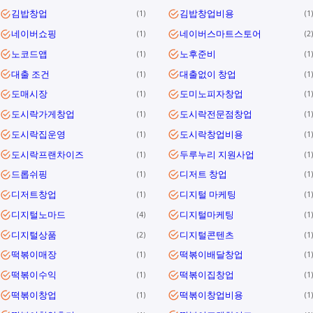
김밥창업
김밥창업비용
1
1
네이버쇼핑
네이버스마트스토어
1
2
노코드앱
노후준비
1
1
대출 조건
대출없이 창업
1
1
도매시장
도미노피자창업
1
1
도시락가게창업
도시락전문점창업
1
1
도시락집운영
도시락창업비용
1
1
도시락프랜차이즈
두루누리 지원사업
1
1
드롭쉬핑
디저트 창업
1
1
디저트창업
디지털 마케팅
1
1
디지털노마드
디지털마케팅
4
1
디지털상품
디지털콘텐츠
2
1
떡볶이매장
떡볶이배달창업
1
1
떡볶이수익
떡볶이집창업
1
1
떡볶이창업
떡볶이창업비용
1
1