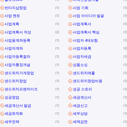
빈티지샵창업
사업 기회
1
1
사업 멘토
사업 아이디어 발굴
1
1
사업계획
사업계획서
1
1
사업계획서 작성
사업계획서 핵심
2
1
사업용계좌등록
사업자 4대보험
1
1
사업자계좌
사업자등록
1
3
사업자등록절차
사업자세금
1
1
사업자통장개설
상품소싱
1
1
샌드위치가게창업
샌드위치매출
1
1
샌드위치창업
샌드위치창업비용
1
1
샌드위치프랜차이즈
성공 스토리
1
1
성공창업
세금계산서
1
1
세금계산서 발급
세금신고
1
1
세금최적화
세무상담
1
1
세무전략
세액감면
1
1