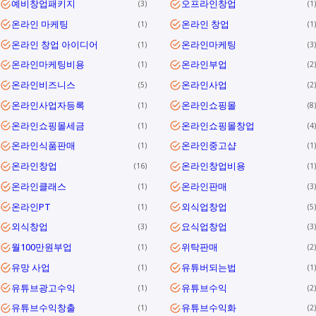
예비창업패키지
오프라인창업
3
1
온라인 마케팅
온라인 창업
1
1
온라인 창업 아이디어
온라인마케팅
1
3
온라인마케팅비용
온라인부업
1
2
온라인비즈니스
온라인사업
5
2
온라인사업자등록
온라인쇼핑몰
1
8
온라인쇼핑몰세금
온라인쇼핑몰창업
1
4
온라인식품판매
온라인중고샵
1
1
온라인창업
온라인창업비용
16
1
온라인클래스
온라인판매
1
3
온라인PT
외식업창업
1
5
외식창업
요식업창업
3
3
월100만원부업
위탁판매
1
2
유망 사업
유튜버되는법
1
1
유튜브광고수익
유튜브수익
1
2
유튜브수익창출
유튜브수익화
1
2