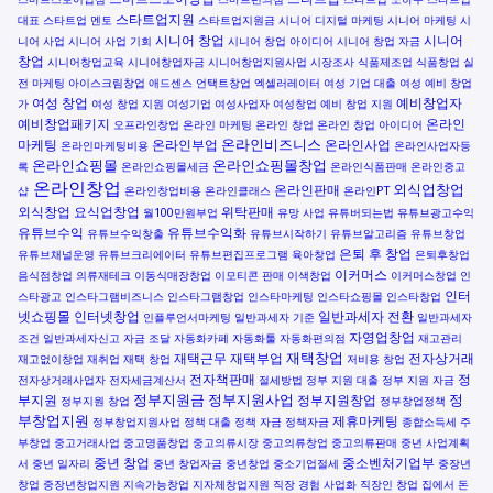
스타트업지원
대표
스타트업 멘토
스타트업지원금
시니어 디지털 마케팅
시니어 마케팅
시
시니어 창업
시니어
니어 사업
시니어 사업 기회
시니어 창업 아이디어
시니어 창업 자금
창업
시니어창업교육
시니어창업자금
시니어창업지원사업
시장조사
식품제조업
식품창업
실
전 마케팅
아이스크림창업
애드센스
언택트창업
엑셀러레이터
여성 기업 대출
여성 예비 창업
여성 창업
예비창업자
가
여성 창업 지원
여성기업
여성사업자
여성창업
예비 창업 지원
예비창업패키지
온라인
오프라인창업
온라인 마케팅
온라인 창업
온라인 창업 아이디어
온라인비즈니스
마케팅
온라인부업
온라인사업
온라인마케팅비용
온라인사업자등
온라인쇼핑몰
온라인쇼핑몰창업
록
온라인쇼핑몰세금
온라인식품판매
온라인중고
온라인창업
외식업창업
온라인판매
샵
온라인창업비용
온라인클래스
온라인PT
외식창업
요식업창업
위탁판매
월100만원부업
유망 사업
유튜버되는법
유튜브광고수익
유튜브수익
유튜브수익화
유튜브수익창출
유튜브시작하기
유튜브알고리즘
유튜브창업
은퇴 후 창업
유튜브채널운영
유튜브크리에이터
유튜브편집프로그램
육아창업
은퇴후창업
이커머스
음식점창업
의류재테크
이동식매장창업
이모티콘 판매
이색창업
이커머스창업
인
인터
스타광고
인스타그램비즈니스
인스타그램창업
인스타마케팅
인스타쇼핑몰
인스타창업
넷쇼핑몰
인터넷창업
일반과세자 전환
인플루언서마케팅
일반과세자 기준
일반과세자
자영업창업
조건
일반과세자신고
자금 조달
자동화카페
자동화툴
자동화편의점
재고관리
재택창업
재택근무
재택부업
전자상거래
재고없이창업
재취업
재택 창업
저비용 창업
전자책판매
정
전자상거래사업자
전자세금계산서
절세방법
정부 지원 대출
정부 지원 자금
정부지원금
정부지원사업
정
부지원
정부지원창업
정부지원 창업
정부창업정책
부창업지원
제휴마케팅
정부창업지원사업
정책 대출
정책 자금
정책자금
종합소득세
주
부창업
중고거래사업
중고명품창업
중고의류시장
중고의류창업
중고의류판매
중년 사업계획
중년 창업
중소벤처기업부
서
중년 일자리
중년 창업자금
중년창업
중소기업절세
중장년
창업
중장년창업지원
지속가능창업
지자체창업지원
직장 경험 사업화
직장인 창업
집에서 돈