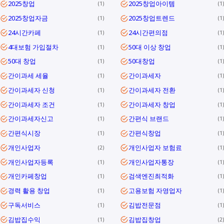
2025창업
2025창업아이템
1
1
2025창업자금
2025창업트렌드
1
1
24시간카페
24시간편의점
1
1
4대보험 가입절차
50대 이상 창업
1
1
50대 창업
50대창업
1
1
간이과세 세율
간이과세자
1
1
간이과세자 신청
간이과세자 전환
1
1
간이과세자 조건
간이과세자 창업
1
1
간이과세자신고
간편식 브랜드
1
1
간편식시장
간편식창업
1
1
개인사업자
개인사업자 보험료
2
1
개인사업자등록
개인사업자통장
1
1
개인카페창업
검색엔진최적화
1
1
경력 활용 창업
고용보험 자영업자
1
1
구독서비스
김밥전문점
1
1
김밥집수익
김밥집창업
1
2