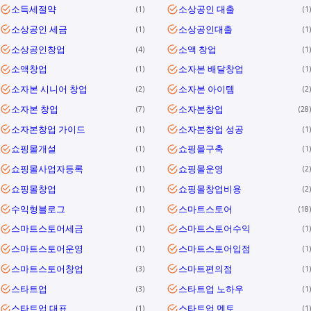
소득세절약
소상공인 대출
1
1
소상공인 세금
소상공인대출
1
1
소상공인창업
소액 창업
4
1
소액창업
소자본 배달창업
1
1
소자본 시니어 창업
소자본 아이템
2
2
소자본 창업
소자본창업
7
28
소자본창업 가이드
소자본창업 성공
1
1
쇼핑몰개설
쇼핑몰구축
1
1
쇼핑몰사업자등록
쇼핑몰운영
1
2
쇼핑몰창업
쇼핑몰창업비용
1
2
수익형블로그
스마트스토어
1
18
스마트스토어세금
스마트스토어수익
1
1
스마트스토어운영
스마트스토어입점
1
1
스마트스토어창업
스마트편의점
3
1
스타트업
스타트업 노하우
3
1
스타트업 대표
스타트업 멘토
1
1