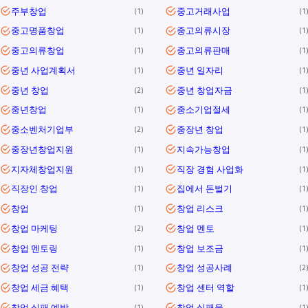
주부창업
중고거래사업
1
1
중고명품창업
중고의류시장
1
1
중고의류창업
중고의류판매
1
1
중년 사업계획서
중년 일자리
1
1
중년 창업
중년 창업자금
2
1
중년창업
중소기업절세
1
1
중소벤처기업부
중장년 창업
2
1
중장년창업지원
지속가능창업
1
1
지자체창업지원
직장 경험 사업화
1
1
직장인 창업
집에서 돈벌기
1
1
창업
창업 리스크
1
1
창업 마케팅
창업 멘토
2
1
창업 멘토링
창업 보조금
1
1
창업 성공 전략
창업 성공사례
1
2
창업 세금 혜택
창업 센터 역할
1
1
창업 실패 예방
창업 실패율
1
1