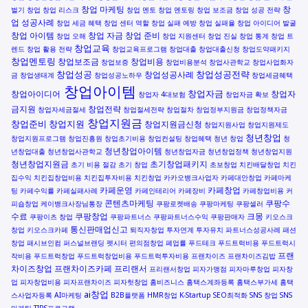
창업 마케팅
창
벌기
창업
창업 리스크
창업 멘토
창업 멘토링
창업 보조금
창업 성공 전략
업 성공사례
창업 세금 혜택
창업 센터 역할
창업 실패 예방
창업 실패율
창업 아이디어 발굴
창업 아이템
창업 자금
창업 준비
창업 오해
창업 지원센터
창업 진실
창업 통계
창업 트
창업교육
렌드
창업 활용 전략
창업교육프로그램
창업대출
창업대출신청
창업도약패키지
창업멘토링
창업보조금
창업비용
창업보증
창업비용분석
창업사관학교
창업사업화자
창업성공
창업성공전략
창업성공사례
금
창업생태계
창업성공노하우
창업세금혜택
창업아이템
창업자금
창업아이디어
창업자
창업자 4대보험
창업자금 확보
금지원
창업전략
창업자세금절세
창업절세전략
창업절차
창업정부지원금
창업정책자금
창업지원금
창업준비
창업지원
창업지원금신청
창업지원사업
창업지원제도
청년창업
창업지원프로그램
창업진흥원
창업초기비용
창업컨설팅
창업혜택
청년 창업
청
청년창업아이템
년창업대출
청년창업사관학교
청년창업자금
청년창업정책
청년창업지원
청년창업지원금
초기창업패키지
초기 비용 절감
초기 창업
초보창업
치킨배달창업
치킨
집수익
치킨집창업비용
치킨집투자비용
치킨창업
카카오뱅크사업자
카페대안창업
카페마케
카페운영
카페창업
팅
카페수익률
카페실패사례
카페인테리어
카페장비
카페창업비용
커
콘텐츠마케팅
쿠팡수
피숍창업
케이뱅크사장님통장
쿠팡로켓배송
쿠팡마케팅
쿠팡셀러
수료
쿠팡창업
크몽
쿠팡이츠 창업
쿠팡파트너스
쿠팡파트너스수익
쿠팡판매자
키오스크
통신판매업신고
창업
키오스크카페
퇴직자창업
투자연계
투자유치
파트너스성공사례
패션
창업
패시브인컴
퍼스널브랜딩
펫시터
편의점창업
폐업률
푸드테크
푸드트럭비용
푸드트럭시
프랜
작비용
푸드트럭창업
푸드트럭창업비용
푸드트럭투자비용
프랜차이즈
프랜차이즈김밥
차이즈창업
프랜차이즈카페
프리랜서
프리랜서창업
피자가맹점
피자마루창업
피자창
업
피자창업비용
피자프랜차이즈
피자헛창업
홈비즈니스
홈택스계좌등록
홈택스부가세
홈택
ai창업
스사업자등록
AI마케팅
B2B플랫폼
HMR창업
K-Startup
SEO최적화
SNS 창업
SNS