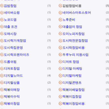
김밥창업
김밥창업비용
1
1
네이버쇼핑
네이버스마트스토어
1
2
노코드앱
노후준비
1
1
대출 조건
대출없이 창업
1
1
도매시장
도미노피자창업
1
1
도시락가게창업
도시락전문점창업
1
1
도시락집운영
도시락창업비용
1
1
도시락프랜차이즈
두루누리 지원사업
1
1
드롭쉬핑
디저트 창업
1
1
디저트창업
디지털 마케팅
1
1
디지털노마드
디지털마케팅
4
1
디지털상품
디지털콘텐츠
2
1
떡볶이매장
떡볶이배달창업
1
1
떡볶이수익
떡볶이집창업
1
1
떡볶이창업
떡볶이창업비용
1
1