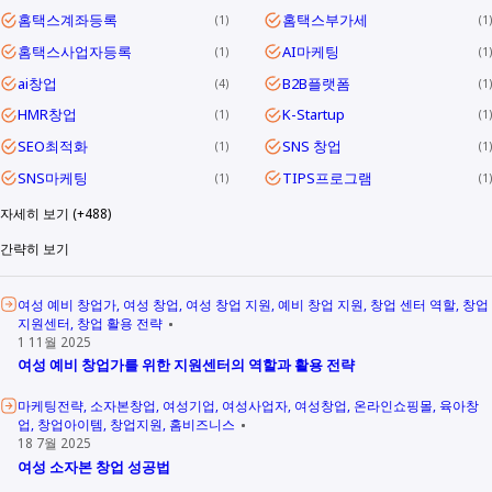
홈택스계좌등록
홈택스부가세
1
1
홈택스사업자등록
AI마케팅
1
1
ai창업
B2B플랫폼
4
1
HMR창업
K-Startup
1
1
SEO최적화
SNS 창업
1
1
SNS마케팅
TIPS프로그램
1
1
자세히 보기 (+488)
간략히 보기
여성 예비 창업가
여성 창업
여성 창업 지원
예비 창업 지원
창업 센터 역할
창업
지원센터
창업 활용 전략
1 11월 2025
여성 예비 창업가를 위한 지원센터의 역할과 활용 전략
마케팅전략
소자본창업
여성기업
여성사업자
여성창업
온라인쇼핑몰
육아창
업
창업아이템
창업지원
홈비즈니스
18 7월 2025
여성 소자본 창업 성공법