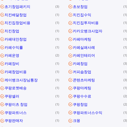
초기창업패키지
초보창업
3
1
치킨배달창업
치킨집수익
1
1
치킨집창업비용
치킨집투자비용
1
1
치킨창업
카카오뱅크사업자
1
1
카페대안창업
카페마케팅
1
1
카페수익률
카페실패사례
1
1
카페운영
카페인테리어
2
1
카페장비
카페창업
1
3
카페창업비용
커피숍창업
1
1
케이뱅크사장님통장
콘텐츠마케팅
1
3
쿠팡로켓배송
쿠팡마케팅
1
1
쿠팡셀러
쿠팡수수료
1
2
쿠팡이츠 창업
쿠팡창업
1
2
쿠팡파트너스
쿠팡파트너스수익
1
1
쿠팡판매자
크몽
1
3