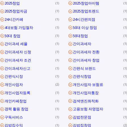
2025창업
2025창업아이템
1
1
2025창업자금
2025창업트렌드
1
1
24시간카페
24시간편의점
1
1
4대보험 가입절차
50대 이상 창업
1
1
50대 창업
50대창업
1
1
간이과세 세율
간이과세자
1
1
간이과세자 신청
간이과세자 전환
1
1
간이과세자 조건
간이과세자 창업
1
1
간이과세자신고
간편식 브랜드
1
1
간편식시장
간편식창업
1
1
개인사업자
개인사업자 보험료
2
1
개인사업자등록
개인사업자통장
1
1
개인카페창업
검색엔진최적화
1
1
경력 활용 창업
고용보험 자영업자
1
1
구독서비스
김밥전문점
1
1
김밥집수익
김밥집창업
1
2