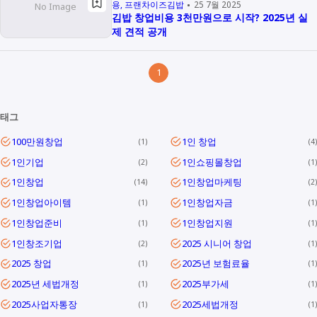
용
프랜차이즈김밥
25 7월 2025
김밥 창업비용 3천만원으로 시작? 2025년 실
제 견적 공개
1
태그
100만원창업
1인 창업
1
4
1인기업
1인쇼핑몰창업
2
1
1인창업
1인창업마케팅
14
2
1인창업아이템
1인창업자금
1
1
1인창업준비
1인창업지원
1
1
1인창조기업
2025 시니어 창업
2
1
2025 창업
2025년 보험료율
1
1
2025년 세법개정
2025부가세
1
1
2025사업자통장
2025세법개정
1
1