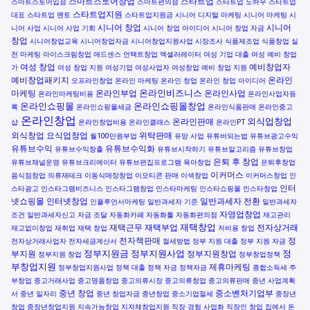
스마트스토어창업
스타트업
스마트스토어입점
스마트편의점
스타트업 노하우
스타트업
스타트업지원
대표
스타트업 멘토
스타트업지원금
시니어 디지털 마케팅
시니어 마케팅
시
시니어 창업
시니어
니어 사업
시니어 사업 기회
시니어 창업 아이디어
시니어 창업 자금
창업
시니어창업교육
시니어창업자금
시니어창업지원사업
시장조사
식품제조업
식품창업
실
전 마케팅
아이스크림창업
애드센스
언택트창업
엑셀러레이터
여성 기업 대출
여성 예비 창업
여성 창업
예비창업자
가
여성 창업 지원
여성기업
여성사업자
여성창업
예비 창업 지원
예비창업패키지
온라인
오프라인창업
온라인 마케팅
온라인 창업
온라인 창업 아이디어
온라인비즈니스
마케팅
온라인부업
온라인사업
온라인마케팅비용
온라인사업자등
온라인쇼핑몰
온라인쇼핑몰창업
록
온라인쇼핑몰세금
온라인식품판매
온라인중고
온라인창업
외식업창업
온라인판매
샵
온라인창업비용
온라인클래스
온라인PT
외식창업
요식업창업
위탁판매
월100만원부업
유망 사업
유튜버되는법
유튜브광고수익
유튜브수익
유튜브수익화
유튜브수익창출
유튜브시작하기
유튜브알고리즘
유튜브창업
은퇴 후 창업
유튜브채널운영
유튜브크리에이터
유튜브편집프로그램
육아창업
은퇴후창업
이커머스
음식점창업
의류재테크
이동식매장창업
이모티콘 판매
이색창업
이커머스창업
인
인터
스타광고
인스타그램비즈니스
인스타그램창업
인스타마케팅
인스타쇼핑몰
인스타창업
넷쇼핑몰
인터넷창업
일반과세자 전환
인플루언서마케팅
일반과세자 기준
일반과세자
자영업창업
조건
일반과세자신고
자금 조달
자동화카페
자동화툴
자동화편의점
재고관리
재택창업
재택근무
재택부업
전자상거래
재고없이창업
재취업
재택 창업
저비용 창업
전자책판매
정
전자상거래사업자
전자세금계산서
절세방법
정부 지원 대출
정부 지원 자금
정부지원금
정부지원사업
정
부지원
정부지원창업
정부지원 창업
정부창업정책
부창업지원
제휴마케팅
정부창업지원사업
정책 대출
정책 자금
정책자금
종합소득세
주
부창업
중고거래사업
중고명품창업
중고의류시장
중고의류창업
중고의류판매
중년 사업계획
중년 창업
중소벤처기업부
서
중년 일자리
중년 창업자금
중년창업
중소기업절세
중장년
창업
중장년창업지원
지속가능창업
지자체창업지원
직장 경험 사업화
직장인 창업
집에서 돈