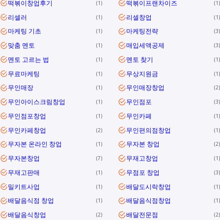
떡볶이창업후기
떡볶이프랜차이즈
1
1
리셀러
리셀창업
1
1
마케팅 기초
마케팅전략
1
3
맞춤 멘토
매입세액공제
1
3
멘토 고르는 법
멘토 찾기
1
1
무료마케팅
무상지원금
1
1
무인매장
무인매장창업
1
2
무인아이스크림창업
무인점포
1
3
무인점포창업
무인카페
1
1
무인카페창업
무인편의점창업
2
1
무자본 온라인 창업
무자본 창업
1
2
무자본창업
무재고창업
7
1
무재고판매
무점포 창업
1
3
밀키트사업
배달도시락창업
1
1
배달음식점 창업
배달음식점창업
1
1
배달음식창업
배달전문점
2
2