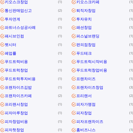
키오스크창업
키오스크카페
1
1
통신판매업신고
퇴직자창업
2
1
투자연계
투자유치
1
1
파트너스성공사례
패션창업
1
1
패시브인컴
퍼스널브랜딩
1
1
펫시터
편의점창업
1
1
폐업률
푸드테크
1
1
푸드트럭비용
푸드트럭시작비용
1
1
푸드트럭창업
푸드트럭창업비용
1
1
푸드트럭투자비용
프랜차이즈
1
1
프랜차이즈김밥
프랜차이즈창업
1
3
프랜차이즈카페
프리랜서
2
2
프리랜서창업
피자가맹점
1
1
피자마루창업
피자창업
1
1
피자창업비용
피자프랜차이즈
1
1
피자헛창업
홈비즈니스
1
1