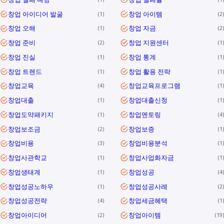
창업 아이디어 발굴
창업 아이템
1
2
창업 오해
창업 자금
1
2
창업 준비
창업 지원센터
2
1
창업 진실
창업 통계
1
1
창업 트렌드
창업 활용 전략
1
1
창업교육
창업교육프로그램
4
1
창업대출
창업대출신청
1
1
창업도약패키지
창업멘토링
1
4
창업보조금
창업보증
2
1
창업비용
창업비용분석
3
1
창업사관학교
창업사업화자금
1
1
창업생태계
창업성공
1
4
창업성공노하우
창업성공사례
1
2
창업성공전략
창업세금혜택
4
1
창업아이디어
창업아이템
2
19