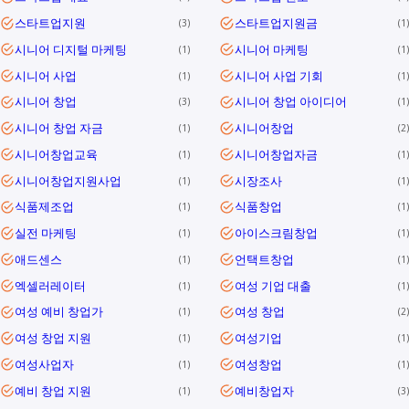
스타트업지원
스타트업지원금
3
1
시니어 디지털 마케팅
시니어 마케팅
1
1
시니어 사업
시니어 사업 기회
1
1
시니어 창업
시니어 창업 아이디어
3
1
시니어 창업 자금
시니어창업
1
2
시니어창업교육
시니어창업자금
1
1
시니어창업지원사업
시장조사
1
1
식품제조업
식품창업
1
1
실전 마케팅
아이스크림창업
1
1
애드센스
언택트창업
1
1
엑셀러레이터
여성 기업 대출
1
1
여성 예비 창업가
여성 창업
1
2
여성 창업 지원
여성기업
1
1
여성사업자
여성창업
1
1
예비 창업 지원
예비창업자
1
3