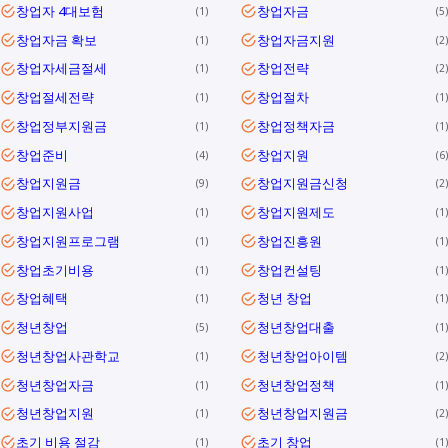
창업자 4대보험
창업자금
1
5
창업자금 확보
창업자금지원
1
2
창업자세금절세
창업전략
1
2
창업절세전략
창업절차
1
1
창업정부지원금
창업정책자금
1
1
창업준비
창업지원
4
6
창업지원금
창업지원금신청
9
2
창업지원사업
창업지원제도
1
1
창업지원프로그램
창업진흥원
1
1
창업초기비용
창업컨설팅
1
1
창업혜택
청년 창업
1
1
청년창업
청년창업대출
5
1
청년창업사관학교
청년창업아이템
1
2
청년창업자금
청년창업정책
1
1
청년창업지원
청년창업지원금
1
2
초기 비용 절감
초기 창업
1
1