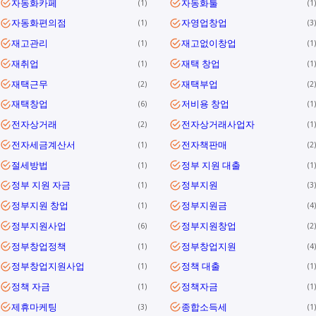
자동화카페
자동화툴
1
1
자동화편의점
자영업창업
1
3
재고관리
재고없이창업
1
1
재취업
재택 창업
1
1
재택근무
재택부업
2
2
재택창업
저비용 창업
6
1
전자상거래
전자상거래사업자
2
1
전자세금계산서
전자책판매
1
2
절세방법
정부 지원 대출
1
1
정부 지원 자금
정부지원
1
3
정부지원 창업
정부지원금
1
4
정부지원사업
정부지원창업
6
2
정부창업정책
정부창업지원
1
4
정부창업지원사업
정책 대출
1
1
정책 자금
정책자금
1
1
제휴마케팅
종합소득세
3
1