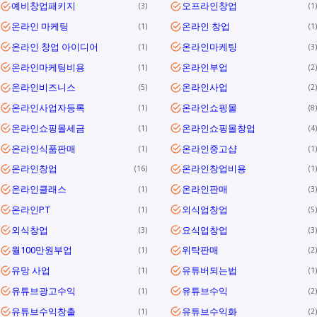
예비창업패키지
오프라인창업
3
1
온라인 마케팅
온라인 창업
1
1
온라인 창업 아이디어
온라인마케팅
1
3
온라인마케팅비용
온라인부업
1
2
온라인비즈니스
온라인사업
5
2
온라인사업자등록
온라인쇼핑몰
1
8
온라인쇼핑몰세금
온라인쇼핑몰창업
1
4
온라인식품판매
온라인중고샵
1
1
온라인창업
온라인창업비용
16
1
온라인클래스
온라인판매
1
3
온라인PT
외식업창업
1
5
외식창업
요식업창업
3
3
월100만원부업
위탁판매
1
2
유망 사업
유튜버되는법
1
1
유튜브광고수익
유튜브수익
1
2
유튜브수익창출
유튜브수익화
1
2