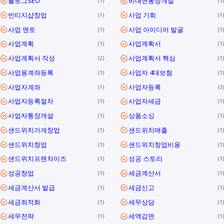
블로그SEO
비대면통장개설
1
1
빈티지샵창업
사업 기회
1
1
사업 멘토
사업 아이디어 발굴
1
1
사업계획
사업계획서
1
1
사업계획서 작성
사업계획서 핵심
2
1
사업용계좌등록
사업자 4대보험
1
1
사업자계좌
사업자등록
1
3
사업자등록절차
사업자세금
1
1
사업자통장개설
상품소싱
1
1
샌드위치가게창업
샌드위치매출
1
1
샌드위치창업
샌드위치창업비용
1
1
샌드위치프랜차이즈
성공 스토리
1
1
성공창업
세금계산서
1
1
세금계산서 발급
세금신고
1
1
세금최적화
세무상담
1
1
세무전략
세액감면
1
1