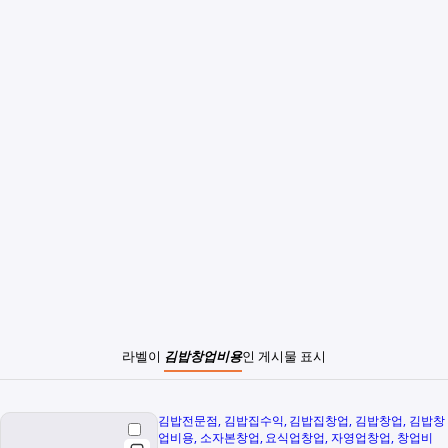
라벨이
김밥창업비용
인 게시물 표시
김밥전문점
김밥집수익
김밥집창업
김밥창업
김밥창
업비용
소자본창업
요식업창업
자영업창업
창업비