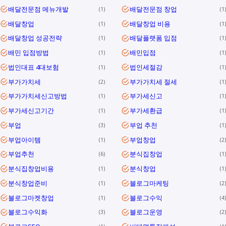
배달전문점 메뉴개발
배달전문점 창업
1
1
배달창업
배달창업 비용
1
1
배달창업 성공전략
배달플랫폼 입점
1
1
배민 입점방법
배민입점
1
1
법인대표 4대보험
법인세절감
1
1
부가가치세
부가가치세 절세
2
1
부가가치세신고방법
부가세신고
1
1
부가세신고기간
부가세환급
1
1
부업
부업 추천
3
1
부업아이템
부업창업
1
2
부업추천
분식집창업
6
1
분식집창업비용
분식창업
1
1
분식창업준비
블로그마케팅
1
2
블로그마켓창업
블로그수익
1
4
블로그수익화
블로그운영
3
2