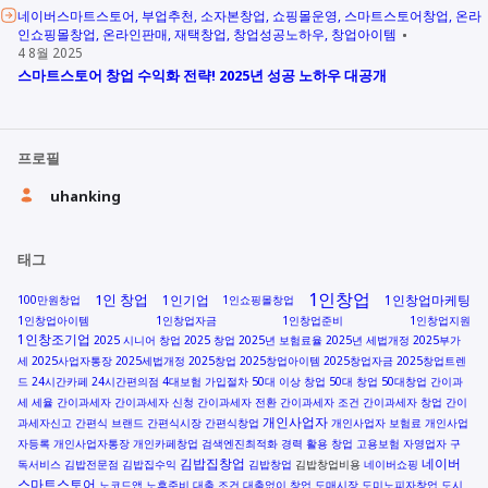
네이버스마트스토어
부업추천
소자본창업
쇼핑몰운영
스마트스토어창업
온라
인쇼핑몰창업
온라인판매
재택창업
창업성공노하우
창업아이템
4 8월 2025
스마트스토어 창업 수익화 전략! 2025년 성공 노하우 대공개
프로필
uhanking
태그
1인창업
1인 창업
1인기업
1인창업마케팅
100만원창업
1인쇼핑몰창업
1인창업아이템
1인창업자금
1인창업준비
1인창업지원
1인창조기업
2025 시니어 창업
2025 창업
2025년 보험료율
2025년 세법개정
2025부가
세
2025사업자통장
2025세법개정
2025창업
2025창업아이템
2025창업자금
2025창업트렌
드
24시간카페
24시간편의점
4대보험 가입절차
50대 이상 창업
50대 창업
50대창업
간이과
세 세율
간이과세자
간이과세자 신청
간이과세자 전환
간이과세자 조건
간이과세자 창업
간이
개인사업자
과세자신고
간편식 브랜드
간편식시장
간편식창업
개인사업자 보험료
개인사업
자등록
개인사업자통장
개인카페창업
검색엔진최적화
경력 활용 창업
고용보험 자영업자
구
김밥집창업
네이버
독서비스
김밥전문점
김밥집수익
김밥창업
김밥창업비용
네이버쇼핑
스마트스토어
노코드앱
노후준비
대출 조건
대출없이 창업
도매시장
도미노피자창업
도시