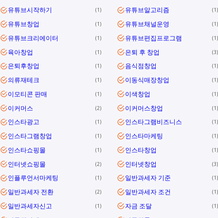
유튜브시작하기
유튜브알고리즘
1
1
유튜브창업
유튜브채널운영
1
1
유튜브크리에이터
유튜브편집프로그램
1
1
육아창업
은퇴 후 창업
1
3
은퇴후창업
음식점창업
1
1
의류재테크
이동식매장창업
1
1
이모티콘 판매
이색창업
1
1
이커머스
이커머스창업
2
1
인스타광고
인스타그램비즈니스
1
1
인스타그램창업
인스타마케팅
1
1
인스타쇼핑몰
인스타창업
1
1
인터넷쇼핑몰
인터넷창업
2
3
인플루언서마케팅
일반과세자 기준
1
1
일반과세자 전환
일반과세자 조건
2
1
일반과세자신고
자금 조달
1
1