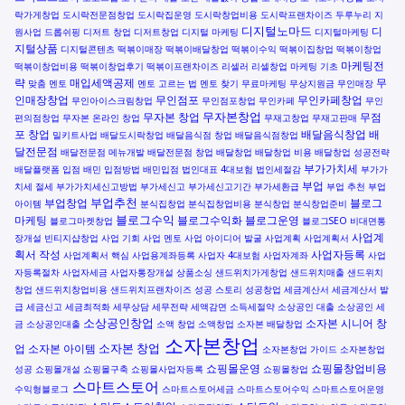
락가게창업
도시락전문점창업
도시락집운영
도시락창업비용
도시락프랜차이즈
두루누리 지
디지털노마드
디
원사업
드롭쉬핑
디저트 창업
디저트창업
디지털 마케팅
디지털마케팅
지털상품
디지털콘텐츠
떡볶이매장
떡볶이배달창업
떡볶이수익
떡볶이집창업
떡볶이창업
마케팅전
떡볶이창업비용
떡볶이창업후기
떡볶이프랜차이즈
리셀러
리셀창업
마케팅 기초
략
매입세액공제
무
맞춤 멘토
멘토 고르는 법
멘토 찾기
무료마케팅
무상지원금
무인매장
인매장창업
무인점포
무인카페창업
무인아이스크림창업
무인점포창업
무인카페
무인
무자본창업
무자본 창업
무점
편의점창업
무자본 온라인 창업
무재고창업
무재고판매
포 창업
배달음식창업
배
밀키트사업
배달도시락창업
배달음식점 창업
배달음식점창업
달전문점
배달전문점 메뉴개발
배달전문점 창업
배달창업
배달창업 비용
배달창업 성공전략
부가가치세
배달플랫폼 입점
배민 입점방법
배민입점
법인대표 4대보험
법인세절감
부가가
부업
치세 절세
부가가치세신고방법
부가세신고
부가세신고기간
부가세환급
부업 추천
부업
부업추천
부업창업
블로그
아이템
분식집창업
분식집창업비용
분식창업
분식창업준비
블로그수익
마케팅
블로그수익화
블로그운영
블로그마켓창업
블로그SEO
비대면통
사업계
장개설
빈티지샵창업
사업 기회
사업 멘토
사업 아이디어 발굴
사업계획
사업계획서
획서 작성
사업자등록
사업계획서 핵심
사업용계좌등록
사업자 4대보험
사업자계좌
사업
자등록절차
사업자세금
사업자통장개설
상품소싱
샌드위치가게창업
샌드위치매출
샌드위치
창업
샌드위치창업비용
샌드위치프랜차이즈
성공 스토리
성공창업
세금계산서
세금계산서 발
급
세금신고
세금최적화
세무상담
세무전략
세액감면
소득세절약
소상공인 대출
소상공인 세
소상공인창업
소자본 시니어 창
금
소상공인대출
소액 창업
소액창업
소자본 배달창업
소자본창업
소자본 창업
업
소자본 아이템
소자본창업 가이드
소자본창업
쇼핑몰운영
쇼핑몰창업비용
성공
쇼핑몰개설
쇼핑몰구축
쇼핑몰사업자등록
쇼핑몰창업
스마트스토어
수익형블로그
스마트스토어세금
스마트스토어수익
스마트스토어운영