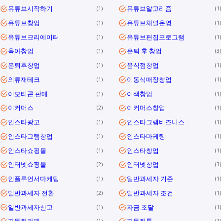
유튜브시작하기
유튜브알고리즘
1
1
유튜브창업
유튜브채널운영
1
1
유튜브크리에이터
유튜브편집프로그램
1
1
육아창업
은퇴 후 창업
1
3
은퇴후창업
음식점창업
1
1
의류재테크
이동식매장창업
1
1
이모티콘 판매
이색창업
1
1
이커머스
이커머스창업
2
1
인스타광고
인스타그램비즈니스
1
1
인스타그램창업
인스타마케팅
1
1
인스타쇼핑몰
인스타창업
1
1
인터넷쇼핑몰
인터넷창업
2
3
인플루언서마케팅
일반과세자 기준
1
1
일반과세자 전환
일반과세자 조건
2
1
일반과세자신고
자금 조달
1
1