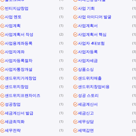
빈티지샵창업
사업 기회
1
1
사업 멘토
사업 아이디어 발굴
1
1
사업계획
사업계획서
1
1
사업계획서 작성
사업계획서 핵심
2
1
사업용계좌등록
사업자 4대보험
1
1
사업자계좌
사업자등록
1
3
사업자등록절차
사업자세금
1
1
사업자통장개설
상품소싱
1
1
샌드위치가게창업
샌드위치매출
1
1
샌드위치창업
샌드위치창업비용
1
1
샌드위치프랜차이즈
성공 스토리
1
1
성공창업
세금계산서
1
1
세금계산서 발급
세금신고
1
1
세금최적화
세무상담
1
1
세무전략
세액감면
1
1