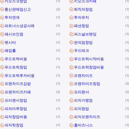
키오스크창업
키오스크카페
1
1
통신판매업신고
퇴직자창업
2
1
투자연계
투자유치
1
1
파트너스성공사례
패션창업
1
1
패시브인컴
퍼스널브랜딩
1
1
펫시터
편의점창업
1
1
폐업률
푸드테크
1
1
푸드트럭비용
푸드트럭시작비용
1
1
푸드트럭창업
푸드트럭창업비용
1
1
푸드트럭투자비용
프랜차이즈
1
1
프랜차이즈김밥
프랜차이즈창업
1
3
프랜차이즈카페
프리랜서
2
2
프리랜서창업
피자가맹점
1
1
피자마루창업
피자창업
1
1
피자창업비용
피자프랜차이즈
1
1
피자헛창업
홈비즈니스
1
1