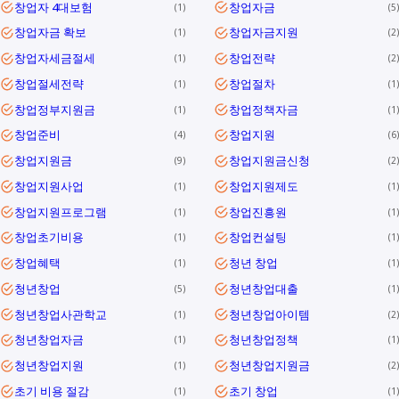
창업자 4대보험
창업자금
1
5
창업자금 확보
창업자금지원
1
2
창업자세금절세
창업전략
1
2
창업절세전략
창업절차
1
1
창업정부지원금
창업정책자금
1
1
창업준비
창업지원
4
6
창업지원금
창업지원금신청
9
2
창업지원사업
창업지원제도
1
1
창업지원프로그램
창업진흥원
1
1
창업초기비용
창업컨설팅
1
1
창업혜택
청년 창업
1
1
청년창업
청년창업대출
5
1
청년창업사관학교
청년창업아이템
1
2
청년창업자금
청년창업정책
1
1
청년창업지원
청년창업지원금
1
2
초기 비용 절감
초기 창업
1
1