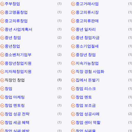
주부창업
중고거래사업
1
1
중고명품창업
중고의류시장
1
1
중고의류창업
중고의류판매
1
1
중년 사업계획서
중년 일자리
1
1
중년 창업
중년 창업자금
2
1
중년창업
중소기업절세
1
1
중소벤처기업부
중장년 창업
2
1
중장년창업지원
지속가능창업
1
1
지자체창업지원
직장 경험 사업화
1
1
직장인 창업
집에서 돈벌기
1
1
창업
창업 리스크
1
1
창업 마케팅
창업 멘토
2
1
창업 멘토링
창업 보조금
1
1
창업 성공 전략
창업 성공사례
1
2
창업 세금 혜택
창업 센터 역할
1
1
창업 실패 예방
창업 실패율
1
1