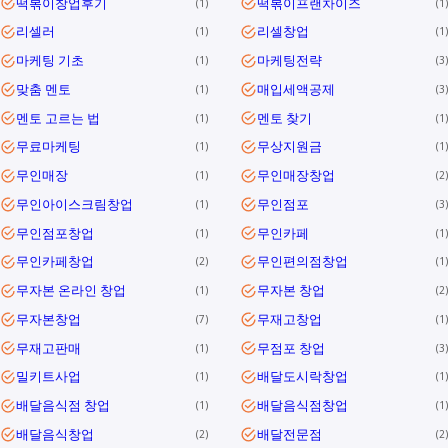
떡볶이창업후기
떡볶이프랜차이즈
1
1
리셀러
리셀창업
1
1
마케팅 기초
마케팅전략
1
3
맞춤 멘토
매입세액공제
1
3
멘토 고르는 법
멘토 찾기
1
1
무료마케팅
무상지원금
1
1
무인매장
무인매장창업
1
2
무인아이스크림창업
무인점포
1
3
무인점포창업
무인카페
1
1
무인카페창업
무인편의점창업
2
1
무자본 온라인 창업
무자본 창업
1
2
무자본창업
무재고창업
7
1
무재고판매
무점포 창업
1
3
밀키트사업
배달도시락창업
1
1
배달음식점 창업
배달음식점창업
1
1
배달음식창업
배달전문점
2
2