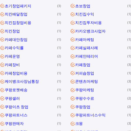
초기창업패키지
초보창업
3
1
치킨배달창업
치킨집수익
1
1
치킨집창업비용
치킨집투자비용
1
1
치킨창업
카카오뱅크사업자
1
1
카페대안창업
카페마케팅
1
1
카페수익률
카페실패사례
1
1
카페운영
카페인테리어
2
1
카페장비
카페창업
1
3
카페창업비용
커피숍창업
1
1
케이뱅크사장님통장
콘텐츠마케팅
1
3
쿠팡로켓배송
쿠팡마케팅
1
1
쿠팡셀러
쿠팡수수료
1
2
쿠팡이츠 창업
쿠팡창업
1
2
쿠팡파트너스
쿠팡파트너스수익
1
1
쿠팡판매자
크몽
1
3