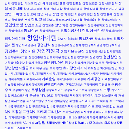
창업 마케팅
창
벌기
창업
창업 리스크
창업 멘토
창업 멘토링
창업 보조금
창업 성공 전략
업 성공사례
창업 세금 혜택
창업 센터 역할
창업 실패 예방
창업 실패율
창업 아이디어 발굴
창업 아이템
창업 자금
창업 준비
창업 오해
창업 지원센터
창업 진실
창업 통계
창업 트
창업교육
렌드
창업 활용 전략
창업교육프로그램
창업대출
창업대출신청
창업도약패키지
창업멘토링
창업보조금
창업비용
창업보증
창업비용분석
창업사관학교
창업사업화자
창업성공
창업성공전략
창업성공사례
금
창업생태계
창업성공노하우
창업세금혜택
창업아이템
창업자금
창업아이디어
창업자
창업자 4대보험
창업자금 확보
금지원
창업전략
창업자세금절세
창업절세전략
창업절차
창업정부지원금
창업정책자금
창업지원금
창업준비
창업지원
창업지원금신청
창업지원사업
창업지원제도
청년창업
창업지원프로그램
창업진흥원
창업초기비용
창업컨설팅
창업혜택
청년 창업
청
청년창업아이템
년창업대출
청년창업사관학교
청년창업자금
청년창업정책
청년창업지원
청년창업지원금
초기창업패키지
초기 비용 절감
초기 창업
초보창업
치킨배달창업
치킨
집수익
치킨집창업비용
치킨집투자비용
치킨창업
카카오뱅크사업자
카페대안창업
카페마케
카페운영
카페창업
팅
카페수익률
카페실패사례
카페인테리어
카페장비
카페창업비용
커
콘텐츠마케팅
쿠팡수
피숍창업
케이뱅크사장님통장
쿠팡로켓배송
쿠팡마케팅
쿠팡셀러
수료
쿠팡창업
크몽
쿠팡이츠 창업
쿠팡파트너스
쿠팡파트너스수익
쿠팡판매자
키오스크
통신판매업신고
창업
키오스크카페
퇴직자창업
투자연계
투자유치
파트너스성공사례
패션
창업
패시브인컴
퍼스널브랜딩
펫시터
편의점창업
폐업률
푸드테크
푸드트럭비용
푸드트럭시
프랜
작비용
푸드트럭창업
푸드트럭창업비용
푸드트럭투자비용
프랜차이즈
프랜차이즈김밥
차이즈창업
프랜차이즈카페
프리랜서
프리랜서창업
피자가맹점
피자마루창업
피자창
업
피자창업비용
피자프랜차이즈
피자헛창업
홈비즈니스
홈택스계좌등록
홈택스부가세
홈택
ai창업
스사업자등록
AI마케팅
B2B플랫폼
HMR창업
K-Startup
SEO최적화
SNS 창업
SNS
마케팅
TIPS프로그램