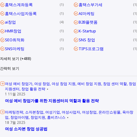
홈택스계좌등록
홈택스부가세
1
1
홈택스사업자등록
AI마케팅
1
1
ai창업
B2B플랫폼
4
1
HMR창업
K-Startup
1
1
SEO최적화
SNS 창업
1
1
SNS마케팅
TIPS프로그램
1
1
자세히 보기 (+488)
간략히 보기
여성 예비 창업가
여성 창업
여성 창업 지원
예비 창업 지원
창업 센터 역할
창업
지원센터
창업 활용 전략
1 11월 2025
여성 예비 창업가를 위한 지원센터의 역할과 활용 전략
마케팅전략
소자본창업
여성기업
여성사업자
여성창업
온라인쇼핑몰
육아창
업
창업아이템
창업지원
홈비즈니스
18 7월 2025
여성 소자본 창업 성공법