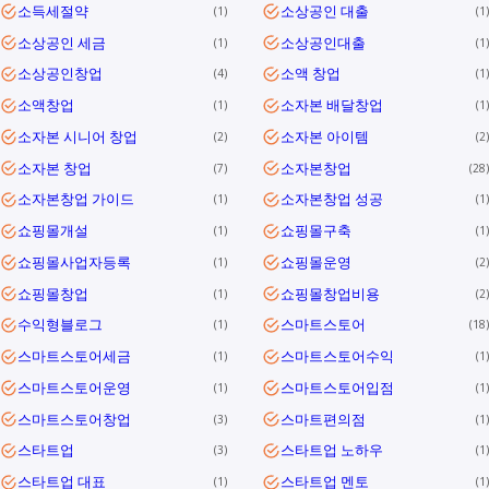
소득세절약
소상공인 대출
1
1
소상공인 세금
소상공인대출
1
1
소상공인창업
소액 창업
4
1
소액창업
소자본 배달창업
1
1
소자본 시니어 창업
소자본 아이템
2
2
소자본 창업
소자본창업
7
28
소자본창업 가이드
소자본창업 성공
1
1
쇼핑몰개설
쇼핑몰구축
1
1
쇼핑몰사업자등록
쇼핑몰운영
1
2
쇼핑몰창업
쇼핑몰창업비용
1
2
수익형블로그
스마트스토어
1
18
스마트스토어세금
스마트스토어수익
1
1
스마트스토어운영
스마트스토어입점
1
1
스마트스토어창업
스마트편의점
3
1
스타트업
스타트업 노하우
3
1
스타트업 대표
스타트업 멘토
1
1