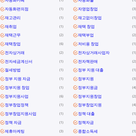
자동화카페
자동화툴
1
1
자동화편의점
자영업창업
1
3
재고관리
재고없이창업
1
1
재취업
재택 창업
1
1
재택근무
재택부업
2
2
재택창업
저비용 창업
6
1
전자상거래
전자상거래사업자
2
1
전자세금계산서
전자책판매
1
2
절세방법
정부 지원 대출
1
1
정부 지원 자금
정부지원
1
3
정부지원 창업
정부지원금
1
4
정부지원사업
정부지원창업
6
2
정부창업정책
정부창업지원
1
4
정부창업지원사업
정책 대출
1
1
정책 자금
정책자금
1
1
제휴마케팅
종합소득세
3
1