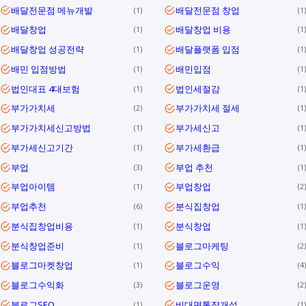
배달전문점 메뉴개발
배달전문점 창업
1
1
배달창업
배달창업 비용
1
1
배달창업 성공전략
배달플랫폼 입점
1
1
배민 입점방법
배민입점
1
1
법인대표 4대보험
법인세절감
1
1
부가가치세
부가가치세 절세
2
1
부가가치세신고방법
부가세신고
1
1
부가세신고기간
부가세환급
1
1
부업
부업 추천
3
1
부업아이템
부업창업
1
2
부업추천
분식집창업
6
1
분식집창업비용
분식창업
1
1
분식창업준비
블로그마케팅
1
2
블로그마켓창업
블로그수익
1
4
블로그수익화
블로그운영
3
2
블로그SEO
비대면통장개설
1
1