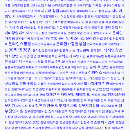
스타트업지원
대표
스타트업 멘토
스타트업지원금
시니어 디지털 마케팅
시니어 마케팅
시
시니어 창업
시니어
니어 사업
시니어 사업 기회
시니어 창업 아이디어
시니어 창업 자금
창업
시니어창업교육
시니어창업자금
시니어창업지원사업
시장조사
식품제조업
식품창업
실
전 마케팅
아이스크림창업
애드센스
언택트창업
엑셀러레이터
여성 기업 대출
여성 예비 창업
여성 창업
예비창업자
가
여성 창업 지원
여성기업
여성사업자
여성창업
예비 창업 지원
예비창업패키지
온라인
오프라인창업
온라인 마케팅
온라인 창업
온라인 창업 아이디어
온라인비즈니스
마케팅
온라인부업
온라인사업
온라인마케팅비용
온라인사업자등
온라인쇼핑몰
온라인쇼핑몰창업
록
온라인쇼핑몰세금
온라인식품판매
온라인중고
온라인창업
외식업창업
온라인판매
샵
온라인창업비용
온라인클래스
온라인PT
외식창업
요식업창업
위탁판매
월100만원부업
유망 사업
유튜버되는법
유튜브광고수익
유튜브수익
유튜브수익화
유튜브수익창출
유튜브시작하기
유튜브알고리즘
유튜브창업
은퇴 후 창업
유튜브채널운영
유튜브크리에이터
유튜브편집프로그램
육아창업
은퇴후창업
이커머스
음식점창업
의류재테크
이동식매장창업
이모티콘 판매
이색창업
이커머스창업
인
인터
스타광고
인스타그램비즈니스
인스타그램창업
인스타마케팅
인스타쇼핑몰
인스타창업
넷쇼핑몰
인터넷창업
일반과세자 전환
인플루언서마케팅
일반과세자 기준
일반과세자
자영업창업
조건
일반과세자신고
자금 조달
자동화카페
자동화툴
자동화편의점
재고관리
재택창업
재택근무
재택부업
전자상거래
재고없이창업
재취업
재택 창업
저비용 창업
전자책판매
정
전자상거래사업자
전자세금계산서
절세방법
정부 지원 대출
정부 지원 자금
정부지원금
정부지원사업
정
부지원
정부지원창업
정부지원 창업
정부창업정책
부창업지원
제휴마케팅
정부창업지원사업
정책 대출
정책 자금
정책자금
종합소득세
주
부창업
중고거래사업
중고명품창업
중고의류시장
중고의류창업
중고의류판매
중년 사업계획
중년 창업
중소벤처기업부
서
중년 일자리
중년 창업자금
중년창업
중소기업절세
중장년
창업
중장년창업지원
지속가능창업
지자체창업지원
직장 경험 사업화
직장인 창업
집에서 돈