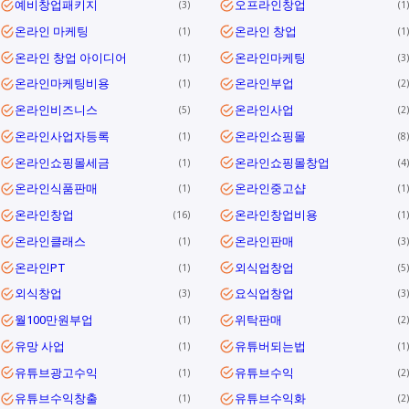
예비창업패키지
오프라인창업
3
1
온라인 마케팅
온라인 창업
1
1
온라인 창업 아이디어
온라인마케팅
1
3
온라인마케팅비용
온라인부업
1
2
온라인비즈니스
온라인사업
5
2
온라인사업자등록
온라인쇼핑몰
1
8
온라인쇼핑몰세금
온라인쇼핑몰창업
1
4
온라인식품판매
온라인중고샵
1
1
온라인창업
온라인창업비용
16
1
온라인클래스
온라인판매
1
3
온라인PT
외식업창업
1
5
외식창업
요식업창업
3
3
월100만원부업
위탁판매
1
2
유망 사업
유튜버되는법
1
1
유튜브광고수익
유튜브수익
1
2
유튜브수익창출
유튜브수익화
1
2