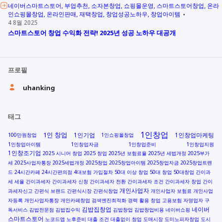
네이버스마트스토어
부업추천
소자본창업
쇼핑몰운영
스마트스토어창업
온라
인쇼핑몰창업
온라인판매
재택창업
창업성공노하우
창업아이템
4 8월 2025
스마트스토어 창업 수익화 전략! 2025년 성공 노하우 대공개
프로필
uhanking
태그
1인창업
1인 창업
1인기업
1인창업마케팅
100만원창업
1인쇼핑몰창업
1인창업아이템
1인창업자금
1인창업준비
1인창업지원
1인창조기업
2025 시니어 창업
2025 창업
2025년 보험료율
2025년 세법개정
2025부가
세
2025사업자통장
2025세법개정
2025창업
2025창업아이템
2025창업자금
2025창업트렌
드
24시간카페
24시간편의점
4대보험 가입절차
50대 이상 창업
50대 창업
50대창업
간이과
세 세율
간이과세자
간이과세자 신청
간이과세자 전환
간이과세자 조건
간이과세자 창업
간이
개인사업자
과세자신고
간편식 브랜드
간편식시장
간편식창업
개인사업자 보험료
개인사업
자등록
개인사업자통장
개인카페창업
검색엔진최적화
경력 활용 창업
고용보험 자영업자
구
김밥집창업
네이버
독서비스
김밥전문점
김밥집수익
김밥창업
김밥창업비용
네이버쇼핑
스마트스토어
노코드앱
노후준비
대출 조건
대출없이 창업
도매시장
도미노피자창업
도시