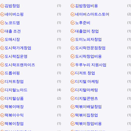
김밥창업
김밥창업비용
1
1
네이버쇼핑
네이버스마트스토어
1
2
노코드앱
노후준비
1
1
대출 조건
대출없이 창업
1
1
도매시장
도미노피자창업
1
1
도시락가게창업
도시락전문점창업
1
1
도시락집운영
도시락창업비용
1
1
도시락프랜차이즈
두루누리 지원사업
1
1
드롭쉬핑
디저트 창업
1
1
디저트창업
디지털 마케팅
1
1
디지털노마드
디지털마케팅
4
1
디지털상품
디지털콘텐츠
2
1
떡볶이매장
떡볶이배달창업
1
1
떡볶이수익
떡볶이집창업
1
1
떡볶이창업
떡볶이창업비용
1
1