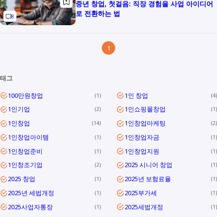
중년 창업, 첫걸음: 직장 경험을 사업 아이디어
로 전환하는 법
8
1
태그
100만원창업
1인 창업
1
4
1인기업
1인쇼핑몰창업
2
1
1인창업
1인창업마케팅
14
2
1인창업아이템
1인창업자금
1
1
1인창업준비
1인창업지원
1
1
1인창조기업
2025 시니어 창업
2
1
2025 창업
2025년 보험료율
1
1
2025년 세법개정
2025부가세
1
1
2025사업자통장
2025세법개정
1
1