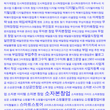
락가게창업
도시락전문점창업
도시락집운영
도시락창업비용
도시락프랜차이즈
두루누리 지
디지털노마드
디
원사업
드롭쉬핑
디저트 창업
디저트창업
디지털 마케팅
디지털마케팅
지털상품
디지털콘텐츠
떡볶이매장
떡볶이배달창업
떡볶이수익
떡볶이집창업
떡볶이창업
마케팅전
떡볶이창업비용
떡볶이창업후기
떡볶이프랜차이즈
리셀러
리셀창업
마케팅 기초
략
매입세액공제
무
맞춤 멘토
멘토 고르는 법
멘토 찾기
무료마케팅
무상지원금
무인매장
인매장창업
무인점포
무인카페창업
무인아이스크림창업
무인점포창업
무인카페
무인
무자본창업
무자본 창업
무점
편의점창업
무자본 온라인 창업
무재고창업
무재고판매
포 창업
배달음식창업
배
밀키트사업
배달도시락창업
배달음식점 창업
배달음식점창업
달전문점
배달전문점 메뉴개발
배달전문점 창업
배달창업
배달창업 비용
배달창업 성공전략
부가가치세
배달플랫폼 입점
배민 입점방법
배민입점
법인대표 4대보험
법인세절감
부가가
부업
치세 절세
부가가치세신고방법
부가세신고
부가세신고기간
부가세환급
부업 추천
부업
부업추천
부업창업
블로그
아이템
분식집창업
분식집창업비용
분식창업
분식창업준비
블로그수익
마케팅
블로그수익화
블로그운영
블로그마켓창업
블로그SEO
비대면통
사업계
장개설
빈티지샵창업
사업 기회
사업 멘토
사업 아이디어 발굴
사업계획
사업계획서
획서 작성
사업자등록
사업계획서 핵심
사업용계좌등록
사업자 4대보험
사업자계좌
사업
자등록절차
사업자세금
사업자통장개설
상품소싱
샌드위치가게창업
샌드위치매출
샌드위치
창업
샌드위치창업비용
샌드위치프랜차이즈
성공 스토리
성공창업
세금계산서
세금계산서 발
급
세금신고
세금최적화
세무상담
세무전략
세액감면
소득세절약
소상공인 대출
소상공인 세
소상공인창업
소자본 시니어 창
금
소상공인대출
소액 창업
소액창업
소자본 배달창업
소자본창업
소자본 창업
업
소자본 아이템
소자본창업 가이드
소자본창업
쇼핑몰운영
쇼핑몰창업비용
성공
쇼핑몰개설
쇼핑몰구축
쇼핑몰사업자등록
쇼핑몰창업
스마트스토어
수익형블로그
스마트스토어세금
스마트스토어수익
스마트스토어운영
스마트스토어창업
스타트업
스마트스토어입점
스마트편의점
스타트업 노하우
스타트업