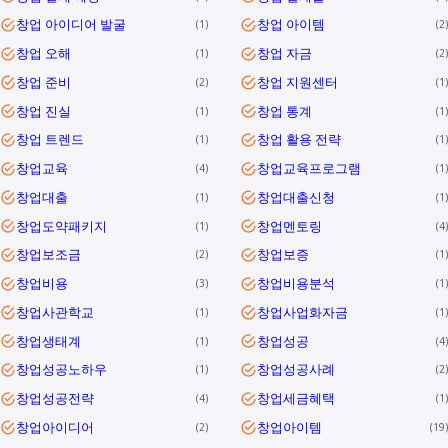
창업 아이디어 발굴
창업 아이템
1
2
창업 오해
창업 자금
1
2
창업 준비
창업 지원센터
2
1
창업 진실
창업 통계
1
1
창업 트렌드
창업 활용 전략
1
1
창업교육
창업교육프로그램
4
1
창업대출
창업대출신청
1
1
창업도약패키지
창업멘토링
1
4
창업보조금
창업보증
2
1
창업비용
창업비용분석
3
1
창업사관학교
창업사업화자금
1
1
창업생태계
창업성공
1
4
창업성공노하우
창업성공사례
1
2
창업성공전략
창업세금혜택
4
1
창업아이디어
창업아이템
2
19