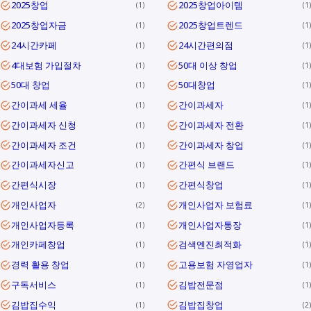
2025창업
2025창업아이템
1
1
2025창업자금
2025창업트렌드
1
1
24시간카페
24시간편의점
1
1
4대보험 가입절차
50대 이상 창업
1
1
50대 창업
50대창업
1
1
간이과세 세율
간이과세자
1
1
간이과세자 신청
간이과세자 전환
1
1
간이과세자 조건
간이과세자 창업
1
1
간이과세자신고
간편식 브랜드
1
1
간편식시장
간편식창업
1
1
개인사업자
개인사업자 보험료
2
1
개인사업자등록
개인사업자통장
1
1
개인카페창업
검색엔진최적화
1
1
경력 활용 창업
고용보험 자영업자
1
1
구독서비스
김밥전문점
1
1
김밥집수익
김밥집창업
1
2