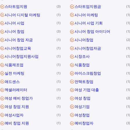
스타트업지원
스타트업지원금
3
1
시니어 디지털 마케팅
시니어 마케팅
1
1
시니어 사업
시니어 사업 기회
1
1
시니어 창업
시니어 창업 아이디어
3
1
시니어 창업 자금
시니어창업
1
2
시니어창업교육
시니어창업자금
1
1
시니어창업지원사업
시장조사
1
1
식품제조업
식품창업
1
1
실전 마케팅
아이스크림창업
1
1
애드센스
언택트창업
1
1
엑셀러레이터
여성 기업 대출
1
1
여성 예비 창업가
여성 창업
1
2
여성 창업 지원
여성기업
1
1
여성사업자
여성창업
1
1
예비 창업 지원
예비창업자
1
3