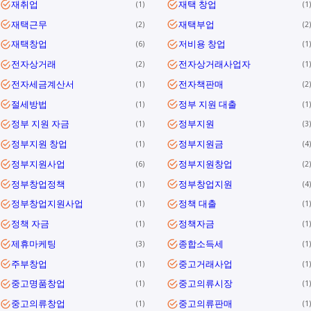
재취업
재택 창업
1
1
재택근무
재택부업
2
2
재택창업
저비용 창업
6
1
전자상거래
전자상거래사업자
2
1
전자세금계산서
전자책판매
1
2
절세방법
정부 지원 대출
1
1
정부 지원 자금
정부지원
1
3
정부지원 창업
정부지원금
1
4
정부지원사업
정부지원창업
6
2
정부창업정책
정부창업지원
1
4
정부창업지원사업
정책 대출
1
1
정책 자금
정책자금
1
1
제휴마케팅
종합소득세
3
1
주부창업
중고거래사업
1
1
중고명품창업
중고의류시장
1
1
중고의류창업
중고의류판매
1
1