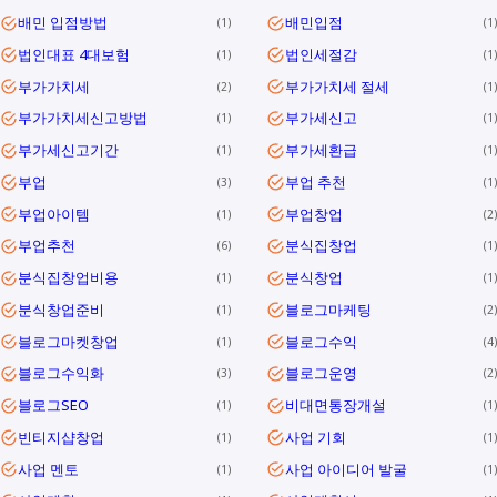
배민 입점방법
배민입점
1
1
법인대표 4대보험
법인세절감
1
1
부가가치세
부가가치세 절세
2
1
부가가치세신고방법
부가세신고
1
1
부가세신고기간
부가세환급
1
1
부업
부업 추천
3
1
부업아이템
부업창업
1
2
부업추천
분식집창업
6
1
분식집창업비용
분식창업
1
1
분식창업준비
블로그마케팅
1
2
블로그마켓창업
블로그수익
1
4
블로그수익화
블로그운영
3
2
블로그SEO
비대면통장개설
1
1
빈티지샵창업
사업 기회
1
1
사업 멘토
사업 아이디어 발굴
1
1