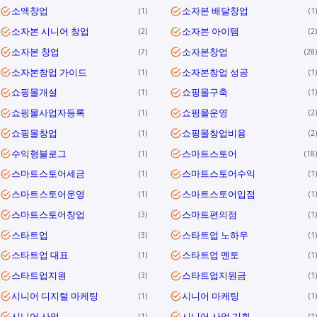
소액창업
소자본 배달창업
1
1
소자본 시니어 창업
소자본 아이템
2
2
소자본 창업
소자본창업
7
28
소자본창업 가이드
소자본창업 성공
1
1
쇼핑몰개설
쇼핑몰구축
1
1
쇼핑몰사업자등록
쇼핑몰운영
1
2
쇼핑몰창업
쇼핑몰창업비용
1
2
수익형블로그
스마트스토어
1
18
스마트스토어세금
스마트스토어수익
1
1
스마트스토어운영
스마트스토어입점
1
1
스마트스토어창업
스마트편의점
3
1
스타트업
스타트업 노하우
3
1
스타트업 대표
스타트업 멘토
1
1
스타트업지원
스타트업지원금
3
1
시니어 디지털 마케팅
시니어 마케팅
1
1
시니어 사업
시니어 사업 기회
1
1