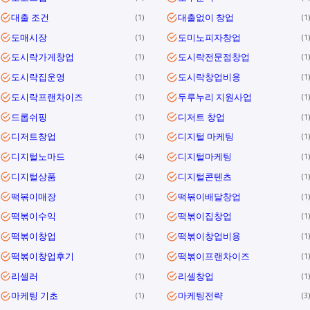
대출 조건
대출없이 창업
1
1
도매시장
도미노피자창업
1
1
도시락가게창업
도시락전문점창업
1
1
도시락집운영
도시락창업비용
1
1
도시락프랜차이즈
두루누리 지원사업
1
1
드롭쉬핑
디저트 창업
1
1
디저트창업
디지털 마케팅
1
1
디지털노마드
디지털마케팅
4
1
디지털상품
디지털콘텐츠
2
1
떡볶이매장
떡볶이배달창업
1
1
떡볶이수익
떡볶이집창업
1
1
떡볶이창업
떡볶이창업비용
1
1
떡볶이창업후기
떡볶이프랜차이즈
1
1
리셀러
리셀창업
1
1
마케팅 기초
마케팅전략
1
3