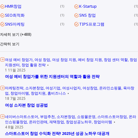
HMR창업
K-Startup
1
1
SEO최적화
SNS 창업
1
1
SNS마케팅
TIPS프로그램
1
1
자세히 보기 (+488)
간략히 보기
여성 예비 창업가
여성 창업
여성 창업 지원
예비 창업 지원
창업 센터 역할
창업
지원센터
창업 활용 전략
1 11월 2025
여성 예비 창업가를 위한 지원센터의 역할과 활용 전략
마케팅전략
소자본창업
여성기업
여성사업자
여성창업
온라인쇼핑몰
육아창
업
창업아이템
창업지원
홈비즈니스
18 7월 2025
여성 소자본 창업 성공법
네이버스마트스토어
부업추천
소자본창업
쇼핑몰운영
스마트스토어창업
온라
인쇼핑몰창업
온라인판매
재택창업
창업성공노하우
창업아이템
4 8월 2025
스마트스토어 창업 수익화 전략! 2025년 성공 노하우 대공개