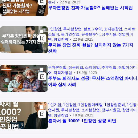
랜서
22 9월 2025
무자본창업 진짜 가능할까? 실패없는 시작법
1인창업
무자본창업
블로그수익
소자본창업
스마트
스토어
온라인창업
유튜브수익
정부지원
창업아이
템
창업전략
22 9월 2025
무자본 창업 진짜 현실? 실패하지 않는 7가지
전략
무자본창업
성공창업
소액창업
주부창업
창업아이디
어
퇴직자창업
18 9월 2025
주부도 퇴직자도 성공! 무자본 소액창업 아이디
어와 실제 사례
1인기업
1인창업
1인창업마케팅
1인창업준비
1인창
업지원
무자본창업
소자본창업
정부지원금
창업아이
템
청년창업
10 9월 2025
혼자서 월 1000? 1인창업 성공 비법