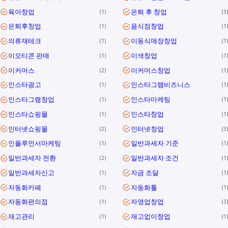
육아창업
은퇴 후 창업
1
3
은퇴후창업
음식점창업
1
1
의류재테크
이동식매장창업
1
1
이모티콘 판매
이색창업
1
1
이커머스
이커머스창업
2
1
인스타광고
인스타그램비즈니스
1
1
인스타그램창업
인스타마케팅
1
1
인스타쇼핑몰
인스타창업
1
1
인터넷쇼핑몰
인터넷창업
2
3
인플루언서마케팅
일반과세자 기준
1
1
일반과세자 전환
일반과세자 조건
2
1
일반과세자신고
자금 조달
1
1
자동화카페
자동화툴
1
1
자동화편의점
자영업창업
1
3
재고관리
재고없이창업
1
1