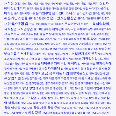
여성 창업
예비창업자
가
여성 창업 지원
여성기업
여성사업자
여성창업
예비 창업 지원
예비창업패키지
온라인
오프라인창업
온라인 마케팅
온라인 창업
온라인 창업 아이디어
온라인비즈니스
마케팅
온라인부업
온라인사업
온라인마케팅비용
온라인사업자등
온라인쇼핑몰
온라인쇼핑몰창업
록
온라인쇼핑몰세금
온라인식품판매
온라인중고
온라인창업
외식업창업
온라인판매
샵
온라인창업비용
온라인클래스
온라인PT
외식창업
요식업창업
위탁판매
월100만원부업
유망 사업
유튜버되는법
유튜브광고수익
유튜브수익
유튜브수익화
유튜브수익창출
유튜브시작하기
유튜브알고리즘
유튜브창업
은퇴 후 창업
유튜브채널운영
유튜브크리에이터
유튜브편집프로그램
육아창업
은퇴후창업
이커머스
음식점창업
의류재테크
이동식매장창업
이모티콘 판매
이색창업
이커머스창업
인
인터
스타광고
인스타그램비즈니스
인스타그램창업
인스타마케팅
인스타쇼핑몰
인스타창업
넷쇼핑몰
인터넷창업
일반과세자 전환
인플루언서마케팅
일반과세자 기준
일반과세자
자영업창업
조건
일반과세자신고
자금 조달
자동화카페
자동화툴
자동화편의점
재고관리
재택창업
재택근무
재택부업
전자상거래
재고없이창업
재취업
재택 창업
저비용 창업
전자책판매
정
전자상거래사업자
전자세금계산서
절세방법
정부 지원 대출
정부 지원 자금
정부지원금
정부지원사업
정
부지원
정부지원창업
정부지원 창업
정부창업정책
부창업지원
제휴마케팅
정부창업지원사업
정책 대출
정책 자금
정책자금
종합소득세
주
부창업
중고거래사업
중고명품창업
중고의류시장
중고의류창업
중고의류판매
중년 사업계획
중년 창업
중소벤처기업부
서
중년 일자리
중년 창업자금
중년창업
중소기업절세
중장년
창업
중장년창업지원
지속가능창업
지자체창업지원
직장 경험 사업화
직장인 창업
집에서 돈
창업 마케팅
창
벌기
창업
창업 리스크
창업 멘토
창업 멘토링
창업 보조금
창업 성공 전략
업 성공사례
창업 세금 혜택
창업 센터 역할
창업 실패 예방
창업 실패율
창업 아이디어 발굴
창업 아이템
창업 자금
창업 준비
창업 오해
창업 지원센터
창업 진실
창업 통계
창업 트
창업교육
렌드
창업 활용 전략
창업교육프로그램
창업대출
창업대출신청
창업도약패키지