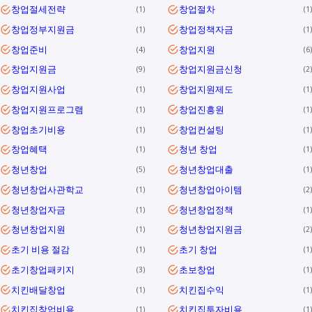
창업절세전략
창업절차
1
1
창업정부지원금
창업정책자금
1
1
창업준비
창업지원
4
6
창업지원금
창업지원금신청
9
2
창업지원사업
창업지원제도
1
1
창업지원프로그램
창업진흥원
1
1
창업초기비용
창업컨설팅
1
1
창업혜택
청년 창업
1
1
청년창업
청년창업대출
5
1
청년창업사관학교
청년창업아이템
1
2
청년창업자금
청년창업정책
1
1
청년창업지원
청년창업지원금
1
2
초기 비용 절감
초기 창업
1
1
초기창업패키지
초보창업
3
1
치킨배달창업
치킨집수익
1
1
치킨집창업비용
치킨집투자비용
1
1