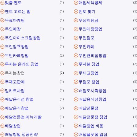
맞춤 멘토
매입세액공제
1
3
멘토 고르는 법
멘토 찾기
1
1
무료마케팅
무상지원금
1
1
무인매장
무인매장창업
1
2
무인아이스크림창업
무인점포
1
3
무인점포창업
무인카페
1
1
무인카페창업
무인편의점창업
2
1
무자본 온라인 창업
무자본 창업
1
2
무자본창업
무재고창업
7
1
무재고판매
무점포 창업
1
3
밀키트사업
배달도시락창업
1
1
배달음식점 창업
배달음식점창업
1
1
배달음식창업
배달전문점
2
2
배달전문점 메뉴개발
배달전문점 창업
1
1
배달창업
배달창업 비용
1
1
배달창업 성공전략
배달플랫폼 입점
1
1