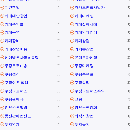
치킨창업
카카오뱅크사업자
1
1
카페대안창업
카페마케팅
1
1
카페수익률
카페실패사례
1
1
카페운영
카페인테리어
2
1
카페장비
카페창업
1
3
카페창업비용
커피숍창업
1
1
케이뱅크사장님통장
콘텐츠마케팅
1
3
쿠팡로켓배송
쿠팡마케팅
1
1
쿠팡셀러
쿠팡수수료
1
2
쿠팡이츠 창업
쿠팡창업
1
2
쿠팡파트너스
쿠팡파트너스수익
1
1
쿠팡판매자
크몽
1
3
키오스크창업
키오스크카페
1
1
통신판매업신고
퇴직자창업
2
1
투자연계
투자유치
1
1