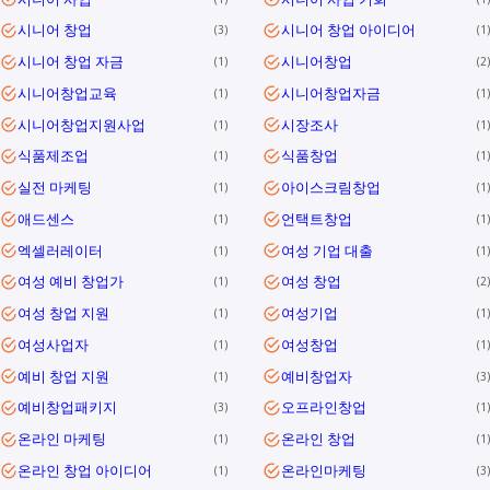
시니어 창업
시니어 창업 아이디어
3
1
시니어 창업 자금
시니어창업
1
2
시니어창업교육
시니어창업자금
1
1
시니어창업지원사업
시장조사
1
1
식품제조업
식품창업
1
1
실전 마케팅
아이스크림창업
1
1
애드센스
언택트창업
1
1
엑셀러레이터
여성 기업 대출
1
1
여성 예비 창업가
여성 창업
1
2
여성 창업 지원
여성기업
1
1
여성사업자
여성창업
1
1
예비 창업 지원
예비창업자
1
3
예비창업패키지
오프라인창업
3
1
온라인 마케팅
온라인 창업
1
1
온라인 창업 아이디어
온라인마케팅
1
3