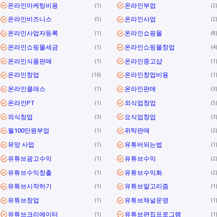
온라인마케팅비용
온라인부업
1
2
온라인비즈니스
온라인사업
5
2
온라인사업자등록
온라인쇼핑몰
1
8
온라인쇼핑몰세금
온라인쇼핑몰창업
1
4
온라인식품판매
온라인중고샵
1
1
온라인창업
온라인창업비용
16
1
온라인클래스
온라인판매
1
3
온라인PT
외식업창업
1
5
외식창업
요식업창업
3
3
월100만원부업
위탁판매
1
2
유망 사업
유튜버되는법
1
1
유튜브광고수익
유튜브수익
1
2
유튜브수익창출
유튜브수익화
1
2
유튜브시작하기
유튜브알고리즘
1
1
유튜브창업
유튜브채널운영
1
1
유튜브크리에이터
유튜브편집프로그램
1
1