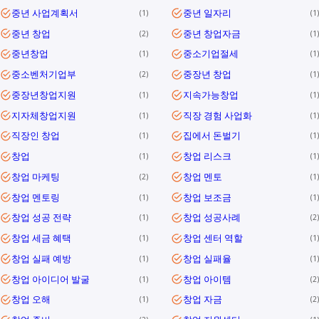
중년 사업계획서
중년 일자리
1
1
중년 창업
중년 창업자금
2
1
중년창업
중소기업절세
1
1
중소벤처기업부
중장년 창업
2
1
중장년창업지원
지속가능창업
1
1
지자체창업지원
직장 경험 사업화
1
1
직장인 창업
집에서 돈벌기
1
1
창업
창업 리스크
1
1
창업 마케팅
창업 멘토
2
1
창업 멘토링
창업 보조금
1
1
창업 성공 전략
창업 성공사례
1
2
창업 세금 혜택
창업 센터 역할
1
1
창업 실패 예방
창업 실패율
1
1
창업 아이디어 발굴
창업 아이템
1
2
창업 오해
창업 자금
1
2