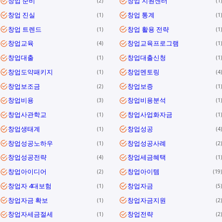
창업 준비
창업 지원센터
2
1
창업 진실
창업 통계
1
1
창업 트렌드
창업 활용 전략
1
1
창업교육
창업교육프로그램
4
1
창업대출
창업대출신청
1
1
창업도약패키지
창업멘토링
1
4
창업보조금
창업보증
2
1
창업비용
창업비용분석
3
1
창업사관학교
창업사업화자금
1
1
창업생태계
창업성공
1
4
창업성공노하우
창업성공사례
1
2
창업성공전략
창업세금혜택
4
1
창업아이디어
창업아이템
2
19
창업자 4대보험
창업자금
1
5
창업자금 확보
창업자금지원
1
2
창업자세금절세
창업전략
1
2