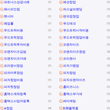
파트너스성공사례
패션창업
1
1
패시브인컴
퍼스널브랜딩
1
1
펫시터
편의점창업
1
1
폐업률
푸드테크
1
1
푸드트럭비용
푸드트럭시작비용
1
1
푸드트럭창업
푸드트럭창업비용
1
1
푸드트럭투자비용
프랜차이즈
1
1
프랜차이즈김밥
프랜차이즈창업
1
3
프랜차이즈카페
프리랜서
2
2
프리랜서창업
피자가맹점
1
1
피자마루창업
피자창업
1
1
피자창업비용
피자프랜차이즈
1
1
피자헛창업
홈비즈니스
1
1
홈택스계좌등록
홈택스부가세
1
1
홈택스사업자등록
AI마케팅
1
1
ai창업
B2B플랫폼
4
1