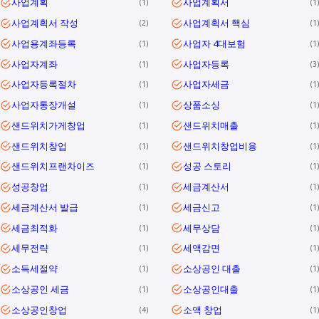
사업계획
사업계획서
1
1
사업계획서 작성
사업계획서 핵심
2
1
사업용계좌등록
사업자 4대보험
1
1
사업자계좌
사업자등록
1
3
사업자등록절차
사업자세금
1
1
사업자통장개설
상품소싱
1
1
샌드위치가게창업
샌드위치매출
1
1
샌드위치창업
샌드위치창업비용
1
1
샌드위치프랜차이즈
성공 스토리
1
1
성공창업
세금계산서
1
1
세금계산서 발급
세금신고
1
1
세금최적화
세무상담
1
1
세무전략
세액감면
1
1
소득세절약
소상공인 대출
1
1
소상공인 세금
소상공인대출
1
1
소상공인창업
소액 창업
4
1