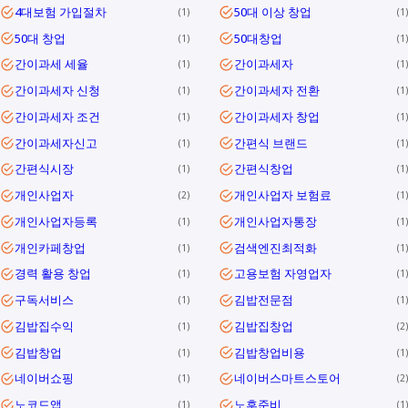
4대보험 가입절차
50대 이상 창업
1
1
50대 창업
50대창업
1
1
간이과세 세율
간이과세자
1
1
간이과세자 신청
간이과세자 전환
1
1
간이과세자 조건
간이과세자 창업
1
1
간이과세자신고
간편식 브랜드
1
1
간편식시장
간편식창업
1
1
개인사업자
개인사업자 보험료
2
1
개인사업자등록
개인사업자통장
1
1
개인카페창업
검색엔진최적화
1
1
경력 활용 창업
고용보험 자영업자
1
1
구독서비스
김밥전문점
1
1
김밥집수익
김밥집창업
1
2
김밥창업
김밥창업비용
1
1
네이버쇼핑
네이버스마트스토어
1
2
노코드앱
노후준비
1
1