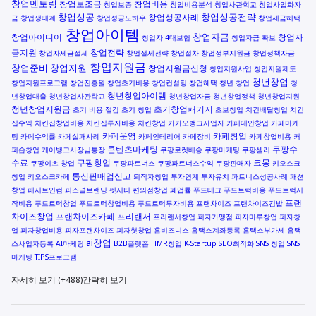
창업멘토링
창업보조금
창업비용
창업보증
창업비용분석
창업사관학교
창업사업화자
창업성공
창업성공전략
창업성공사례
금
창업생태계
창업성공노하우
창업세금혜택
창업아이템
창업자금
창업아이디어
창업자
창업자 4대보험
창업자금 확보
금지원
창업전략
창업자세금절세
창업절세전략
창업절차
창업정부지원금
창업정책자금
창업지원금
창업준비
창업지원
창업지원금신청
창업지원사업
창업지원제도
청년창업
창업지원프로그램
창업진흥원
창업초기비용
창업컨설팅
창업혜택
청년 창업
청
청년창업아이템
년창업대출
청년창업사관학교
청년창업자금
청년창업정책
청년창업지원
청년창업지원금
초기창업패키지
초기 비용 절감
초기 창업
초보창업
치킨배달창업
치킨
집수익
치킨집창업비용
치킨집투자비용
치킨창업
카카오뱅크사업자
카페대안창업
카페마케
카페운영
카페창업
팅
카페수익률
카페실패사례
카페인테리어
카페장비
카페창업비용
커
콘텐츠마케팅
쿠팡수
피숍창업
케이뱅크사장님통장
쿠팡로켓배송
쿠팡마케팅
쿠팡셀러
수료
쿠팡창업
크몽
쿠팡이츠 창업
쿠팡파트너스
쿠팡파트너스수익
쿠팡판매자
키오스크
통신판매업신고
창업
키오스크카페
퇴직자창업
투자연계
투자유치
파트너스성공사례
패션
창업
패시브인컴
퍼스널브랜딩
펫시터
편의점창업
폐업률
푸드테크
푸드트럭비용
푸드트럭시
프랜
작비용
푸드트럭창업
푸드트럭창업비용
푸드트럭투자비용
프랜차이즈
프랜차이즈김밥
차이즈창업
프랜차이즈카페
프리랜서
프리랜서창업
피자가맹점
피자마루창업
피자창
업
피자창업비용
피자프랜차이즈
피자헛창업
홈비즈니스
홈택스계좌등록
홈택스부가세
홈택
ai창업
스사업자등록
AI마케팅
B2B플랫폼
HMR창업
K-Startup
SEO최적화
SNS 창업
SNS
마케팅
TIPS프로그램
자세히 보기 (+488)
간략히 보기