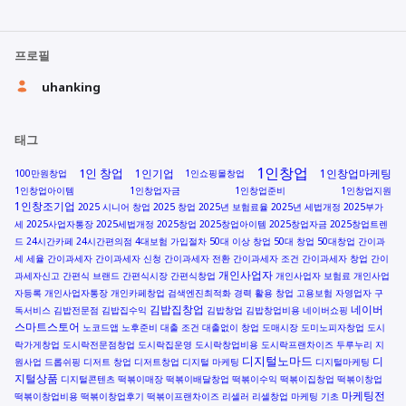
프로필
uhanking
태그
1인창업
1인 창업
1인기업
1인창업마케팅
100만원창업
1인쇼핑몰창업
1인창업아이템
1인창업자금
1인창업준비
1인창업지원
1인창조기업
2025 시니어 창업
2025 창업
2025년 보험료율
2025년 세법개정
2025부가
세
2025사업자통장
2025세법개정
2025창업
2025창업아이템
2025창업자금
2025창업트렌
드
24시간카페
24시간편의점
4대보험 가입절차
50대 이상 창업
50대 창업
50대창업
간이과
세 세율
간이과세자
간이과세자 신청
간이과세자 전환
간이과세자 조건
간이과세자 창업
간이
개인사업자
과세자신고
간편식 브랜드
간편식시장
간편식창업
개인사업자 보험료
개인사업
자등록
개인사업자통장
개인카페창업
검색엔진최적화
경력 활용 창업
고용보험 자영업자
구
김밥집창업
네이버
독서비스
김밥전문점
김밥집수익
김밥창업
김밥창업비용
네이버쇼핑
스마트스토어
노코드앱
노후준비
대출 조건
대출없이 창업
도매시장
도미노피자창업
도시
락가게창업
도시락전문점창업
도시락집운영
도시락창업비용
도시락프랜차이즈
두루누리 지
디지털노마드
디
원사업
드롭쉬핑
디저트 창업
디저트창업
디지털 마케팅
디지털마케팅
지털상품
디지털콘텐츠
떡볶이매장
떡볶이배달창업
떡볶이수익
떡볶이집창업
떡볶이창업
마케팅전
떡볶이창업비용
떡볶이창업후기
떡볶이프랜차이즈
리셀러
리셀창업
마케팅 기초