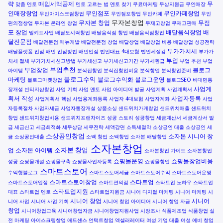
략
매입세액공제
무
맞춤 멘토
멘토 고르는 법
멘토 찾기
무료마케팅
무상지원금
무인매장
인매장창업
무인점포
무인카페창업
무인아이스크림창업
무인점포창업
무인카페
무인
무자본창업
무자본 창업
무점
편의점창업
무자본 온라인 창업
무재고창업
무재고판매
포 창업
배달음식창업
배
밀키트사업
배달도시락창업
배달음식점 창업
배달음식점창업
달전문점
배달전문점 메뉴개발
배달전문점 창업
배달창업
배달창업 비용
배달창업 성공전략
부가가치세
배달플랫폼 입점
배민 입점방법
배민입점
법인대표 4대보험
법인세절감
부가가
부업
치세 절세
부가가치세신고방법
부가세신고
부가세신고기간
부가세환급
부업 추천
부업
부업추천
부업창업
블로그
아이템
분식집창업
분식집창업비용
분식창업
분식창업준비
블로그수익
마케팅
블로그수익화
블로그운영
블로그마켓창업
블로그SEO
비대면통
사업계
장개설
빈티지샵창업
사업 기회
사업 멘토
사업 아이디어 발굴
사업계획
사업계획서
획서 작성
사업자등록
사업계획서 핵심
사업용계좌등록
사업자 4대보험
사업자계좌
사업
자등록절차
사업자세금
사업자통장개설
상품소싱
샌드위치가게창업
샌드위치매출
샌드위치
창업
샌드위치창업비용
샌드위치프랜차이즈
성공 스토리
성공창업
세금계산서
세금계산서 발
급
세금신고
세금최적화
세무상담
세무전략
세액감면
소득세절약
소상공인 대출
소상공인 세
소상공인창업
소자본 시니어 창
금
소상공인대출
소액 창업
소액창업
소자본 배달창업
소자본창업
소자본 창업
업
소자본 아이템
소자본창업 가이드
소자본창업
쇼핑몰운영
쇼핑몰창업비용
성공
쇼핑몰개설
쇼핑몰구축
쇼핑몰사업자등록
쇼핑몰창업
스마트스토어
수익형블로그
스마트스토어세금
스마트스토어수익
스마트스토어운영
스마트스토어창업
스타트업
스마트스토어입점
스마트편의점
스타트업 노하우
스타트업
스타트업지원
대표
스타트업 멘토
스타트업지원금
시니어 디지털 마케팅
시니어 마케팅
시
시니어 창업
시니어
니어 사업
시니어 사업 기회
시니어 창업 아이디어
시니어 창업 자금
창업
시니어창업교육
시니어창업자금
시니어창업지원사업
시장조사
식품제조업
식품창업
실
전 마케팅
아이스크림창업
애드센스
언택트창업
엑셀러레이터
여성 기업 대출
여성 예비 창업