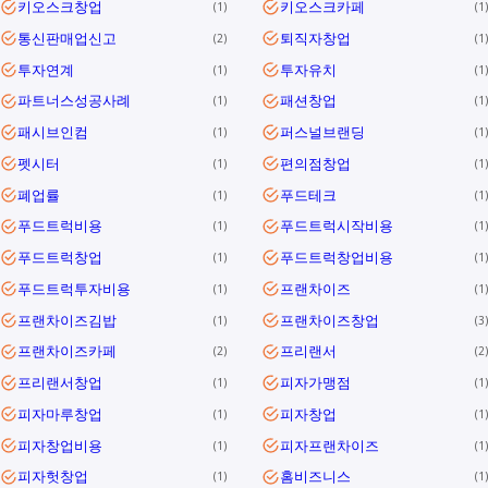
키오스크창업
키오스크카페
1
1
통신판매업신고
퇴직자창업
2
1
투자연계
투자유치
1
1
파트너스성공사례
패션창업
1
1
패시브인컴
퍼스널브랜딩
1
1
펫시터
편의점창업
1
1
폐업률
푸드테크
1
1
푸드트럭비용
푸드트럭시작비용
1
1
푸드트럭창업
푸드트럭창업비용
1
1
푸드트럭투자비용
프랜차이즈
1
1
프랜차이즈김밥
프랜차이즈창업
1
3
프랜차이즈카페
프리랜서
2
2
프리랜서창업
피자가맹점
1
1
피자마루창업
피자창업
1
1
피자창업비용
피자프랜차이즈
1
1
피자헛창업
홈비즈니스
1
1