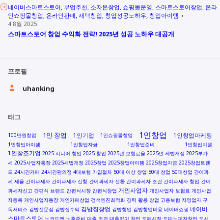
네이버스마트스토어
부업추천
소자본창업
쇼핑몰운영
스마트스토어창업
온라
인쇼핑몰창업
온라인판매
재택창업
창업성공노하우
창업아이템
4 8월 2025
스마트스토어 창업 수익화 전략! 2025년 성공 노하우 대공개
프로필
uhanking
태그
1인창업
1인 창업
1인기업
1인창업마케팅
100만원창업
1인쇼핑몰창업
1인창업아이템
1인창업자금
1인창업준비
1인창업지원
1인창조기업
2025 시니어 창업
2025 창업
2025년 보험료율
2025년 세법개정
2025부가
세
2025사업자통장
2025세법개정
2025창업
2025창업아이템
2025창업자금
2025창업트렌
드
24시간카페
24시간편의점
4대보험 가입절차
50대 이상 창업
50대 창업
50대창업
간이과
세 세율
간이과세자
간이과세자 신청
간이과세자 전환
간이과세자 조건
간이과세자 창업
간이
개인사업자
과세자신고
간편식 브랜드
간편식시장
간편식창업
개인사업자 보험료
개인사업
자등록
개인사업자통장
개인카페창업
검색엔진최적화
경력 활용 창업
고용보험 자영업자
구
김밥집창업
네이버
독서비스
김밥전문점
김밥집수익
김밥창업
김밥창업비용
네이버쇼핑
스마트스토어
노코드앱
노후준비
대출 조건
대출없이 창업
도매시장
도미노피자창업
도시