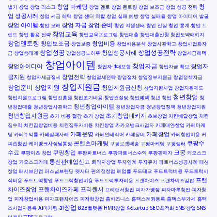
창업 마케팅
창
벌기
창업
창업 리스크
창업 멘토
창업 멘토링
창업 보조금
창업 성공 전략
업 성공사례
창업 세금 혜택
창업 센터 역할
창업 실패 예방
창업 실패율
창업 아이디어 발굴
창업 아이템
창업 자금
창업 준비
창업 오해
창업 지원센터
창업 진실
창업 통계
창업 트
창업교육
렌드
창업 활용 전략
창업교육프로그램
창업대출
창업대출신청
창업도약패키지
창업멘토링
창업보조금
창업비용
창업보증
창업비용분석
창업사관학교
창업사업화자
창업성공
창업성공전략
창업성공사례
금
창업생태계
창업성공노하우
창업세금혜택
창업아이템
창업자금
창업아이디어
창업자
창업자 4대보험
창업자금 확보
금지원
창업전략
창업자세금절세
창업절세전략
창업절차
창업정부지원금
창업정책자금
창업지원금
창업준비
창업지원
창업지원금신청
창업지원사업
창업지원제도
청년창업
창업지원프로그램
창업진흥원
창업초기비용
창업컨설팅
창업혜택
청년 창업
청
청년창업아이템
년창업대출
청년창업사관학교
청년창업자금
청년창업정책
청년창업지원
청년창업지원금
초기창업패키지
초기 비용 절감
초기 창업
초보창업
치킨배달창업
치킨
집수익
치킨집창업비용
치킨집투자비용
치킨창업
카카오뱅크사업자
카페대안창업
카페마케
카페운영
카페창업
팅
카페수익률
카페실패사례
카페인테리어
카페장비
카페창업비용
커
콘텐츠마케팅
쿠팡수
피숍창업
케이뱅크사장님통장
쿠팡로켓배송
쿠팡마케팅
쿠팡셀러
수료
쿠팡창업
크몽
쿠팡이츠 창업
쿠팡파트너스
쿠팡파트너스수익
쿠팡판매자
키오스크
통신판매업신고
창업
키오스크카페
퇴직자창업
투자연계
투자유치
파트너스성공사례
패션
창업
패시브인컴
퍼스널브랜딩
펫시터
편의점창업
폐업률
푸드테크
푸드트럭비용
푸드트럭시
프랜
작비용
푸드트럭창업
푸드트럭창업비용
푸드트럭투자비용
프랜차이즈
프랜차이즈김밥
차이즈창업
프랜차이즈카페
프리랜서
프리랜서창업
피자가맹점
피자마루창업
피자창
업
피자창업비용
피자프랜차이즈
피자헛창업
홈비즈니스
홈택스계좌등록
홈택스부가세
홈택
ai창업
스사업자등록
AI마케팅
B2B플랫폼
HMR창업
K-Startup
SEO최적화
SNS 창업
SNS