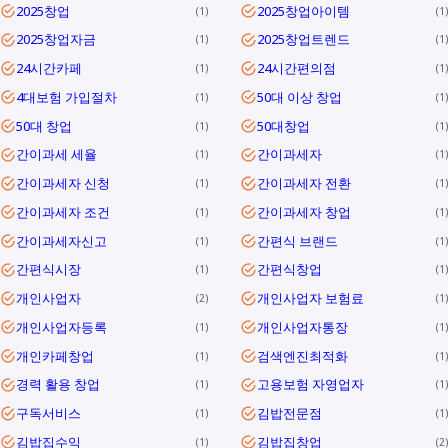
2025창업
2025창업아이템
1
1
2025창업자금
2025창업트렌드
1
1
24시간카페
24시간편의점
1
1
4대보험 가입절차
50대 이상 창업
1
1
50대 창업
50대창업
1
1
간이과세 세율
간이과세자
1
1
간이과세자 신청
간이과세자 전환
1
1
간이과세자 조건
간이과세자 창업
1
1
간이과세자신고
간편식 브랜드
1
1
간편식시장
간편식창업
1
1
개인사업자
개인사업자 보험료
2
1
개인사업자등록
개인사업자통장
1
1
개인카페창업
검색엔진최적화
1
1
경력 활용 창업
고용보험 자영업자
1
1
구독서비스
김밥전문점
1
1
김밥집수익
김밥집창업
1
2