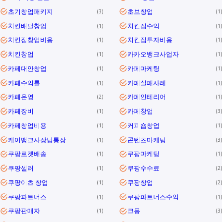
초기창업패키지
초보창업
3
1
치킨배달창업
치킨집수익
1
1
치킨집창업비용
치킨집투자비용
1
1
치킨창업
카카오뱅크사업자
1
1
카페대안창업
카페마케팅
1
1
카페수익률
카페실패사례
1
1
카페운영
카페인테리어
2
1
카페장비
카페창업
1
3
카페창업비용
커피숍창업
1
1
케이뱅크사장님통장
콘텐츠마케팅
1
3
쿠팡로켓배송
쿠팡마케팅
1
1
쿠팡셀러
쿠팡수수료
1
2
쿠팡이츠 창업
쿠팡창업
1
2
쿠팡파트너스
쿠팡파트너스수익
1
1
쿠팡판매자
크몽
1
3