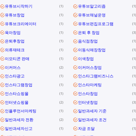
유튜브시작하기
유튜브알고리즘
1
1
유튜브창업
유튜브채널운영
1
1
유튜브크리에이터
유튜브편집프로그램
1
1
육아창업
은퇴 후 창업
1
3
은퇴후창업
음식점창업
1
1
의류재테크
이동식매장창업
1
1
이모티콘 판매
이색창업
1
1
이커머스
이커머스창업
2
1
인스타광고
인스타그램비즈니스
1
1
인스타그램창업
인스타마케팅
1
1
인스타쇼핑몰
인스타창업
1
1
인터넷쇼핑몰
인터넷창업
2
3
인플루언서마케팅
일반과세자 기준
1
1
일반과세자 전환
일반과세자 조건
2
1
일반과세자신고
자금 조달
1
1