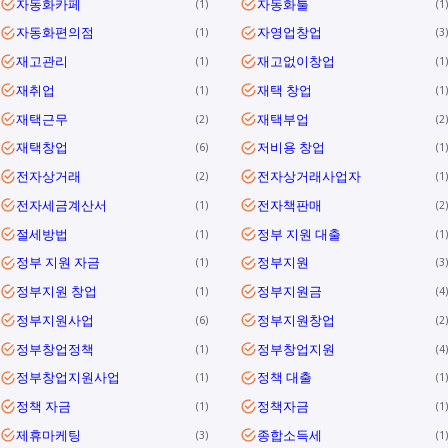
자동화카페
자동화툴
1
1
자동화편의점
자영업창업
1
3
재고관리
재고없이창업
1
1
재취업
재택 창업
1
1
재택근무
재택부업
2
2
재택창업
저비용 창업
6
1
전자상거래
전자상거래사업자
2
1
전자세금계산서
전자책판매
1
2
절세방법
정부 지원 대출
1
1
정부 지원 자금
정부지원
1
3
정부지원 창업
정부지원금
1
4
정부지원사업
정부지원창업
6
2
정부창업정책
정부창업지원
1
4
정부창업지원사업
정책 대출
1
1
정책 자금
정책자금
1
1
제휴마케팅
종합소득세
3
1