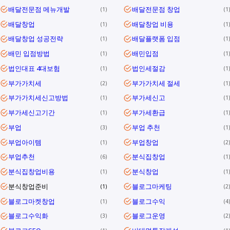
배달전문점 메뉴개발
배달전문점 창업
1
1
배달창업
배달창업 비용
1
1
배달창업 성공전략
배달플랫폼 입점
1
1
배민 입점방법
배민입점
1
1
법인대표 4대보험
법인세절감
1
1
부가가치세
부가가치세 절세
2
1
부가가치세신고방법
부가세신고
1
1
부가세신고기간
부가세환급
1
1
부업
부업 추천
3
1
부업아이템
부업창업
1
2
부업추천
분식집창업
6
1
분식집창업비용
분식창업
1
1
분식창업준비
블로그마케팅
1
2
블로그마켓창업
블로그수익
1
4
블로그수익화
블로그운영
3
2