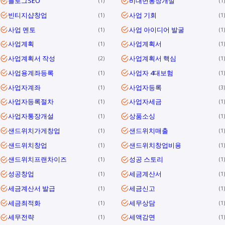
블로그SEO
비대면통장개설
1
1
빈티지샵창업
사업 기회
1
1
사업 멘토
사업 아이디어 발굴
1
1
사업계획
사업계획서
1
1
사업계획서 작성
사업계획서 핵심
2
1
사업용계좌등록
사업자 4대보험
1
1
사업자계좌
사업자등록
1
3
사업자등록절차
사업자세금
1
1
사업자통장개설
상품소싱
1
1
샌드위치가게창업
샌드위치매출
1
1
샌드위치창업
샌드위치창업비용
1
1
샌드위치프랜차이즈
성공 스토리
1
1
성공창업
세금계산서
1
1
세금계산서 발급
세금신고
1
1
세금최적화
세무상담
1
1
세무전략
세액감면
1
1