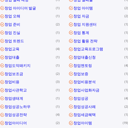
창업 아이디어 발굴
창업 아이템
1
2
창업 오해
창업 자금
1
2
창업 준비
창업 지원센터
2
1
창업 진실
창업 통계
1
1
창업 트렌드
창업 활용 전략
1
1
창업교육
창업교육프로그램
4
1
창업대출
창업대출신청
1
1
창업도약패키지
창업멘토링
1
4
창업보조금
창업보증
2
1
창업비용
창업비용분석
3
1
창업사관학교
창업사업화자금
1
1
창업생태계
창업성공
1
4
창업성공노하우
창업성공사례
1
2
창업성공전략
창업세금혜택
4
1
창업아이디어
창업아이템
2
19