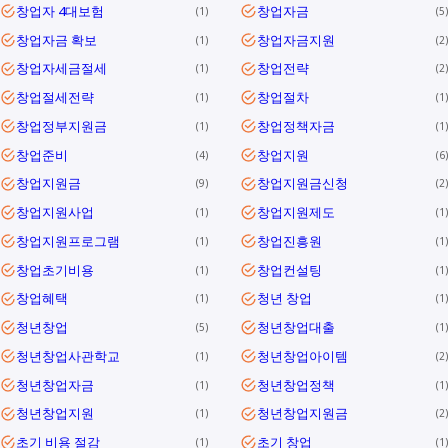
창업자 4대보험
창업자금
1
5
창업자금 확보
창업자금지원
1
2
창업자세금절세
창업전략
1
2
창업절세전략
창업절차
1
1
창업정부지원금
창업정책자금
1
1
창업준비
창업지원
4
6
창업지원금
창업지원금신청
9
2
창업지원사업
창업지원제도
1
1
창업지원프로그램
창업진흥원
1
1
창업초기비용
창업컨설팅
1
1
창업혜택
청년 창업
1
1
청년창업
청년창업대출
5
1
청년창업사관학교
청년창업아이템
1
2
청년창업자금
청년창업정책
1
1
청년창업지원
청년창업지원금
1
2
초기 비용 절감
초기 창업
1
1