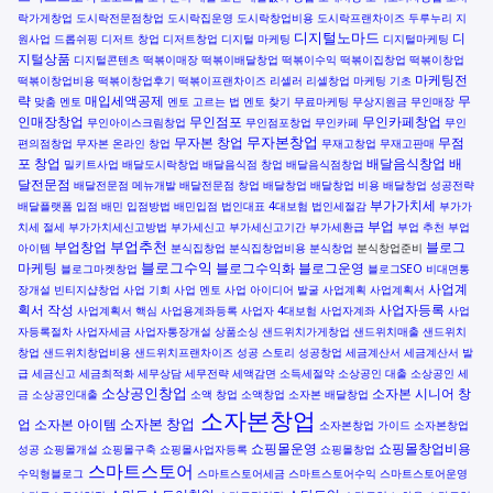
락가게창업
도시락전문점창업
도시락집운영
도시락창업비용
도시락프랜차이즈
두루누리 지
디지털노마드
디
원사업
드롭쉬핑
디저트 창업
디저트창업
디지털 마케팅
디지털마케팅
지털상품
디지털콘텐츠
떡볶이매장
떡볶이배달창업
떡볶이수익
떡볶이집창업
떡볶이창업
마케팅전
떡볶이창업비용
떡볶이창업후기
떡볶이프랜차이즈
리셀러
리셀창업
마케팅 기초
략
매입세액공제
무
맞춤 멘토
멘토 고르는 법
멘토 찾기
무료마케팅
무상지원금
무인매장
인매장창업
무인점포
무인카페창업
무인아이스크림창업
무인점포창업
무인카페
무인
무자본창업
무자본 창업
무점
편의점창업
무자본 온라인 창업
무재고창업
무재고판매
포 창업
배달음식창업
배
밀키트사업
배달도시락창업
배달음식점 창업
배달음식점창업
달전문점
배달전문점 메뉴개발
배달전문점 창업
배달창업
배달창업 비용
배달창업 성공전략
부가가치세
배달플랫폼 입점
배민 입점방법
배민입점
법인대표 4대보험
법인세절감
부가가
부업
치세 절세
부가가치세신고방법
부가세신고
부가세신고기간
부가세환급
부업 추천
부업
부업추천
부업창업
블로그
아이템
분식집창업
분식집창업비용
분식창업
분식창업준비
블로그수익
마케팅
블로그수익화
블로그운영
블로그마켓창업
블로그SEO
비대면통
사업계
장개설
빈티지샵창업
사업 기회
사업 멘토
사업 아이디어 발굴
사업계획
사업계획서
획서 작성
사업자등록
사업계획서 핵심
사업용계좌등록
사업자 4대보험
사업자계좌
사업
자등록절차
사업자세금
사업자통장개설
상품소싱
샌드위치가게창업
샌드위치매출
샌드위치
창업
샌드위치창업비용
샌드위치프랜차이즈
성공 스토리
성공창업
세금계산서
세금계산서 발
급
세금신고
세금최적화
세무상담
세무전략
세액감면
소득세절약
소상공인 대출
소상공인 세
소상공인창업
소자본 시니어 창
금
소상공인대출
소액 창업
소액창업
소자본 배달창업
소자본창업
소자본 창업
업
소자본 아이템
소자본창업 가이드
소자본창업
쇼핑몰운영
쇼핑몰창업비용
성공
쇼핑몰개설
쇼핑몰구축
쇼핑몰사업자등록
쇼핑몰창업
스마트스토어
수익형블로그
스마트스토어세금
스마트스토어수익
스마트스토어운영