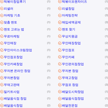
떡볶이창업후기
떡볶이프랜차이즈
1
1
리셀러
리셀창업
1
1
마케팅 기초
마케팅전략
1
3
맞춤 멘토
매입세액공제
1
3
멘토 고르는 법
멘토 찾기
1
1
무료마케팅
무상지원금
1
1
무인매장
무인매장창업
1
2
무인아이스크림창업
무인점포
1
3
무인점포창업
무인카페
1
1
무인카페창업
무인편의점창업
2
1
무자본 온라인 창업
무자본 창업
1
2
무자본창업
무재고창업
7
1
무재고판매
무점포 창업
1
3
밀키트사업
배달도시락창업
1
1
배달음식점 창업
배달음식점창업
1
1
배달음식창업
배달전문점
2
2