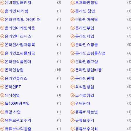
예비창업패키지
오프라인창업
3
1
온라인 마케팅
온라인 창업
1
1
온라인 창업 아이디어
온라인마케팅
1
3
온라인마케팅비용
온라인부업
1
2
온라인비즈니스
온라인사업
5
2
온라인사업자등록
온라인쇼핑몰
1
8
온라인쇼핑몰세금
온라인쇼핑몰창업
1
4
온라인식품판매
온라인중고샵
1
1
온라인창업
온라인창업비용
16
1
온라인클래스
온라인판매
1
3
온라인PT
외식업창업
1
5
외식창업
요식업창업
3
3
월100만원부업
위탁판매
1
2
유망 사업
유튜버되는법
1
1
유튜브광고수익
유튜브수익
1
2
유튜브수익창출
유튜브수익화
1
2