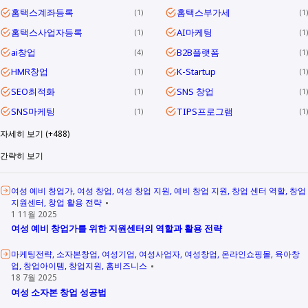
홈택스계좌등록
홈택스부가세
1
1
홈택스사업자등록
AI마케팅
1
1
ai창업
B2B플랫폼
4
1
HMR창업
K-Startup
1
1
SEO최적화
SNS 창업
1
1
SNS마케팅
TIPS프로그램
1
1
자세히 보기 (+488)
간략히 보기
여성 예비 창업가
여성 창업
여성 창업 지원
예비 창업 지원
창업 센터 역할
창업
지원센터
창업 활용 전략
1 11월 2025
여성 예비 창업가를 위한 지원센터의 역할과 활용 전략
마케팅전략
소자본창업
여성기업
여성사업자
여성창업
온라인쇼핑몰
육아창
업
창업아이템
창업지원
홈비즈니스
18 7월 2025
여성 소자본 창업 성공법