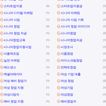
스타트업지원
스타트업지원금
3
1
시니어 디지털 마케팅
시니어 마케팅
1
1
시니어 사업
시니어 사업 기회
1
1
시니어 창업
시니어 창업 아이디어
3
1
시니어 창업 자금
시니어창업
1
2
시니어창업교육
시니어창업자금
1
1
시니어창업지원사업
시장조사
1
1
식품제조업
식품창업
1
1
실전 마케팅
아이스크림창업
1
1
애드센스
언택트창업
1
1
엑셀러레이터
여성 기업 대출
1
1
여성 예비 창업가
여성 창업
1
2
여성 창업 지원
여성기업
1
1
여성사업자
여성창업
1
1
예비 창업 지원
예비창업자
1
3