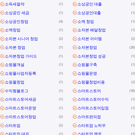
소득세절약
소상공인 대출
1
1
소상공인 세금
소상공인대출
1
1
소상공인창업
소액 창업
4
1
소액창업
소자본 배달창업
1
1
소자본 시니어 창업
소자본 아이템
2
2
소자본 창업
소자본창업
7
28
소자본창업 가이드
소자본창업 성공
1
1
쇼핑몰개설
쇼핑몰구축
1
1
쇼핑몰사업자등록
쇼핑몰운영
1
2
쇼핑몰창업
쇼핑몰창업비용
1
2
수익형블로그
스마트스토어
1
18
스마트스토어세금
스마트스토어수익
1
1
스마트스토어운영
스마트스토어입점
1
1
스마트스토어창업
스마트편의점
3
1
스타트업
스타트업 노하우
3
1
스타트업 대표
스타트업 멘토
1
1