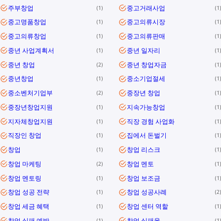
주부창업
중고거래사업
1
1
중고명품창업
중고의류시장
1
1
중고의류창업
중고의류판매
1
1
중년 사업계획서
중년 일자리
1
1
중년 창업
중년 창업자금
2
1
중년창업
중소기업절세
1
1
중소벤처기업부
중장년 창업
2
1
중장년창업지원
지속가능창업
1
1
지자체창업지원
직장 경험 사업화
1
1
직장인 창업
집에서 돈벌기
1
1
창업
창업 리스크
1
1
창업 마케팅
창업 멘토
2
1
창업 멘토링
창업 보조금
1
1
창업 성공 전략
창업 성공사례
1
2
창업 세금 혜택
창업 센터 역할
1
1
창업 실패 예방
창업 실패율
1
1