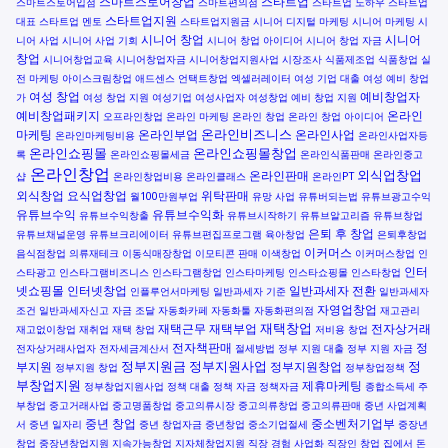
스마트스토어창업
스타트업
스마트스토어입점
스마트편의점
스타트업 노하우
스타트업
스타트업지원
대표
스타트업 멘토
스타트업지원금
시니어 디지털 마케팅
시니어 마케팅
시
시니어 창업
시니어
니어 사업
시니어 사업 기회
시니어 창업 아이디어
시니어 창업 자금
창업
시니어창업교육
시니어창업자금
시니어창업지원사업
시장조사
식품제조업
식품창업
실
전 마케팅
아이스크림창업
애드센스
언택트창업
엑셀러레이터
여성 기업 대출
여성 예비 창업
여성 창업
예비창업자
가
여성 창업 지원
여성기업
여성사업자
여성창업
예비 창업 지원
예비창업패키지
온라인
오프라인창업
온라인 마케팅
온라인 창업
온라인 창업 아이디어
온라인비즈니스
마케팅
온라인부업
온라인사업
온라인마케팅비용
온라인사업자등
온라인쇼핑몰
온라인쇼핑몰창업
록
온라인쇼핑몰세금
온라인식품판매
온라인중고
온라인창업
외식업창업
온라인판매
샵
온라인창업비용
온라인클래스
온라인PT
외식창업
요식업창업
위탁판매
월100만원부업
유망 사업
유튜버되는법
유튜브광고수익
유튜브수익
유튜브수익화
유튜브수익창출
유튜브시작하기
유튜브알고리즘
유튜브창업
은퇴 후 창업
유튜브채널운영
유튜브크리에이터
유튜브편집프로그램
육아창업
은퇴후창업
이커머스
음식점창업
의류재테크
이동식매장창업
이모티콘 판매
이색창업
이커머스창업
인
인터
스타광고
인스타그램비즈니스
인스타그램창업
인스타마케팅
인스타쇼핑몰
인스타창업
넷쇼핑몰
인터넷창업
일반과세자 전환
인플루언서마케팅
일반과세자 기준
일반과세자
자영업창업
조건
일반과세자신고
자금 조달
자동화카페
자동화툴
자동화편의점
재고관리
재택창업
재택근무
재택부업
전자상거래
재고없이창업
재취업
재택 창업
저비용 창업
전자책판매
정
전자상거래사업자
전자세금계산서
절세방법
정부 지원 대출
정부 지원 자금
정부지원금
정부지원사업
정
부지원
정부지원창업
정부지원 창업
정부창업정책
부창업지원
제휴마케팅
정부창업지원사업
정책 대출
정책 자금
정책자금
종합소득세
주
부창업
중고거래사업
중고명품창업
중고의류시장
중고의류창업
중고의류판매
중년 사업계획
중년 창업
중소벤처기업부
서
중년 일자리
중년 창업자금
중년창업
중소기업절세
중장년
창업
중장년창업지원
지속가능창업
지자체창업지원
직장 경험 사업화
직장인 창업
집에서 돈