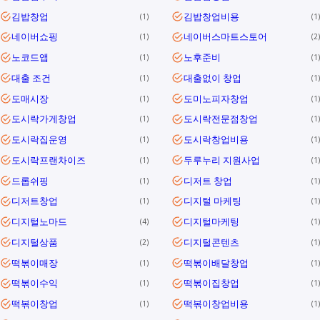
김밥창업
김밥창업비용
1
1
네이버쇼핑
네이버스마트스토어
1
2
노코드앱
노후준비
1
1
대출 조건
대출없이 창업
1
1
도매시장
도미노피자창업
1
1
도시락가게창업
도시락전문점창업
1
1
도시락집운영
도시락창업비용
1
1
도시락프랜차이즈
두루누리 지원사업
1
1
드롭쉬핑
디저트 창업
1
1
디저트창업
디지털 마케팅
1
1
디지털노마드
디지털마케팅
4
1
디지털상품
디지털콘텐츠
2
1
떡볶이매장
떡볶이배달창업
1
1
떡볶이수익
떡볶이집창업
1
1
떡볶이창업
떡볶이창업비용
1
1