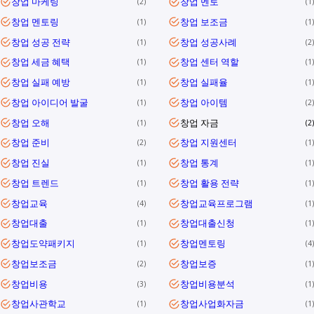
창업 마케팅
창업 멘토
2
1
창업 멘토링
창업 보조금
1
1
창업 성공 전략
창업 성공사례
1
2
창업 세금 혜택
창업 센터 역할
1
1
창업 실패 예방
창업 실패율
1
1
창업 아이디어 발굴
창업 아이템
1
2
창업 오해
창업 자금
1
2
창업 준비
창업 지원센터
2
1
창업 진실
창업 통계
1
1
창업 트렌드
창업 활용 전략
1
1
창업교육
창업교육프로그램
4
1
창업대출
창업대출신청
1
1
창업도약패키지
창업멘토링
1
4
창업보조금
창업보증
2
1
창업비용
창업비용분석
3
1
창업사관학교
창업사업화자금
1
1