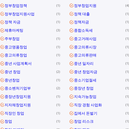
정부창업정책
정부창업지원
1
4
정부창업지원사업
정책 대출
1
1
정책 자금
정책자금
1
1
제휴마케팅
종합소득세
3
1
주부창업
중고거래사업
1
1
중고명품창업
중고의류시장
1
1
중고의류창업
중고의류판매
1
1
중년 사업계획서
중년 일자리
1
1
중년 창업
중년 창업자금
2
1
중년창업
중소기업절세
1
1
중소벤처기업부
중장년 창업
2
1
중장년창업지원
지속가능창업
1
1
지자체창업지원
직장 경험 사업화
1
1
직장인 창업
집에서 돈벌기
1
1
창업
창업 리스크
1
1