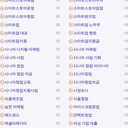
스마트스토어운영
스마트스토어입점
1
1
스마트스토어창업
스마트편의점
3
1
스타트업
스타트업 노하우
3
1
스타트업 대표
스타트업 멘토
1
1
스타트업지원
스타트업지원금
3
1
시니어 디지털 마케팅
시니어 마케팅
1
1
시니어 사업
시니어 사업 기회
1
1
시니어 창업
시니어 창업 아이디어
3
1
시니어 창업 자금
시니어창업
1
2
시니어창업교육
시니어창업자금
1
1
시니어창업지원사업
시장조사
1
1
식품제조업
식품창업
1
1
실전 마케팅
아이스크림창업
1
1
애드센스
언택트창업
1
1
엑셀러레이터
여성 기업 대출
1
1