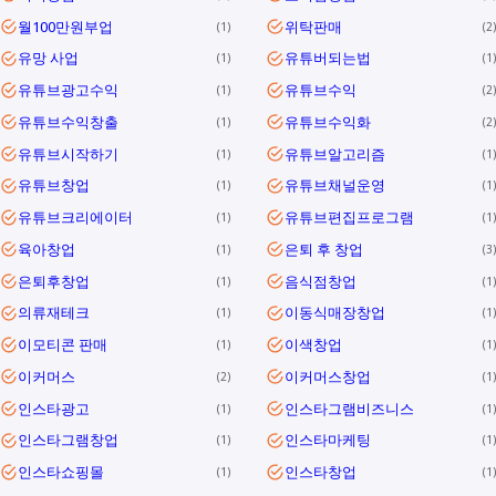
월100만원부업
위탁판매
1
2
유망 사업
유튜버되는법
1
1
유튜브광고수익
유튜브수익
1
2
유튜브수익창출
유튜브수익화
1
2
유튜브시작하기
유튜브알고리즘
1
1
유튜브창업
유튜브채널운영
1
1
유튜브크리에이터
유튜브편집프로그램
1
1
육아창업
은퇴 후 창업
1
3
은퇴후창업
음식점창업
1
1
의류재테크
이동식매장창업
1
1
이모티콘 판매
이색창업
1
1
이커머스
이커머스창업
2
1
인스타광고
인스타그램비즈니스
1
1
인스타그램창업
인스타마케팅
1
1
인스타쇼핑몰
인스타창업
1
1