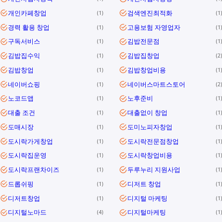
개인카페창업
검색엔진최적화
1
1
경력 활용 창업
고용보험 자영업자
1
1
구독서비스
김밥전문점
1
1
김밥집수익
김밥집창업
1
2
김밥창업
김밥창업비용
1
1
네이버쇼핑
네이버스마트스토어
1
2
노코드앱
노후준비
1
1
대출 조건
대출없이 창업
1
1
도매시장
도미노피자창업
1
1
도시락가게창업
도시락전문점창업
1
1
도시락집운영
도시락창업비용
1
1
도시락프랜차이즈
두루누리 지원사업
1
1
드롭쉬핑
디저트 창업
1
1
디저트창업
디지털 마케팅
1
1
디지털노마드
디지털마케팅
4
1