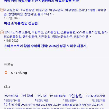
여성 예비 창업가를 위한 지원센터의 역할과 활용 전략
마케팅전략
소자본창업
여성기업
여성사업자
여성창업
온라인쇼핑몰
육아창
업
창업아이템
창업지원
홈비즈니스
18 7월 2025
여성 소자본 창업 성공법
네이버스마트스토어
부업추천
소자본창업
쇼핑몰운영
스마트스토어창업
온라
인쇼핑몰창업
온라인판매
재택창업
창업성공노하우
창업아이템
4 8월 2025
스마트스토어 창업 수익화 전략! 2025년 성공 노하우 대공개
프로필
uhanking
태그
1인창업
1인 창업
1인기업
1인창업마케팅
100만원창업
1인쇼핑몰창업
1인창업아이템
1인창업자금
1인창업준비
1인창업지원
1인창조기업
2025 시니어 창업
2025 창업
2025년 보험료율
2025년 세법개정
2025부가