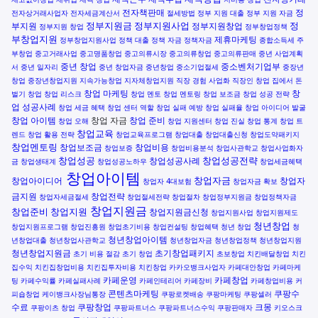
전자책판매
정
전자상거래사업자
전자세금계산서
절세방법
정부 지원 대출
정부 지원 자금
정부지원금
정부지원사업
정
부지원
정부지원창업
정부지원 창업
정부창업정책
부창업지원
제휴마케팅
정부창업지원사업
정책 대출
정책 자금
정책자금
종합소득세
주
부창업
중고거래사업
중고명품창업
중고의류시장
중고의류창업
중고의류판매
중년 사업계획
중년 창업
중소벤처기업부
서
중년 일자리
중년 창업자금
중년창업
중소기업절세
중장년
창업
중장년창업지원
지속가능창업
지자체창업지원
직장 경험 사업화
직장인 창업
집에서 돈
창업 마케팅
창
벌기
창업
창업 리스크
창업 멘토
창업 멘토링
창업 보조금
창업 성공 전략
업 성공사례
창업 세금 혜택
창업 센터 역할
창업 실패 예방
창업 실패율
창업 아이디어 발굴
창업 아이템
창업 자금
창업 준비
창업 오해
창업 지원센터
창업 진실
창업 통계
창업 트
창업교육
렌드
창업 활용 전략
창업교육프로그램
창업대출
창업대출신청
창업도약패키지
창업멘토링
창업보조금
창업비용
창업보증
창업비용분석
창업사관학교
창업사업화자
창업성공
창업성공전략
창업성공사례
금
창업생태계
창업성공노하우
창업세금혜택
창업아이템
창업자금
창업아이디어
창업자
창업자 4대보험
창업자금 확보
금지원
창업전략
창업자세금절세
창업절세전략
창업절차
창업정부지원금
창업정책자금
창업지원금
창업준비
창업지원
창업지원금신청
창업지원사업
창업지원제도
청년창업
창업지원프로그램
창업진흥원
창업초기비용
창업컨설팅
창업혜택
청년 창업
청
청년창업아이템
년창업대출
청년창업사관학교
청년창업자금
청년창업정책
청년창업지원
청년창업지원금
초기창업패키지
초기 비용 절감
초기 창업
초보창업
치킨배달창업
치킨
집수익
치킨집창업비용
치킨집투자비용
치킨창업
카카오뱅크사업자
카페대안창업
카페마케
카페운영
카페창업
팅
카페수익률
카페실패사례
카페인테리어
카페장비
카페창업비용
커
콘텐츠마케팅
쿠팡수
피숍창업
케이뱅크사장님통장
쿠팡로켓배송
쿠팡마케팅
쿠팡셀러
수료
쿠팡창업
크몽
쿠팡이츠 창업
쿠팡파트너스
쿠팡파트너스수익
쿠팡판매자
키오스크