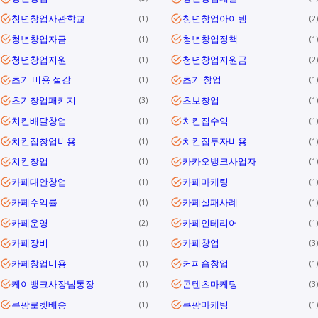
청년창업사관학교
청년창업아이템
1
2
청년창업자금
청년창업정책
1
1
청년창업지원
청년창업지원금
1
2
초기 비용 절감
초기 창업
1
1
초기창업패키지
초보창업
3
1
치킨배달창업
치킨집수익
1
1
치킨집창업비용
치킨집투자비용
1
1
치킨창업
카카오뱅크사업자
1
1
카페대안창업
카페마케팅
1
1
카페수익률
카페실패사례
1
1
카페운영
카페인테리어
2
1
카페장비
카페창업
1
3
카페창업비용
커피숍창업
1
1
케이뱅크사장님통장
콘텐츠마케팅
1
3
쿠팡로켓배송
쿠팡마케팅
1
1