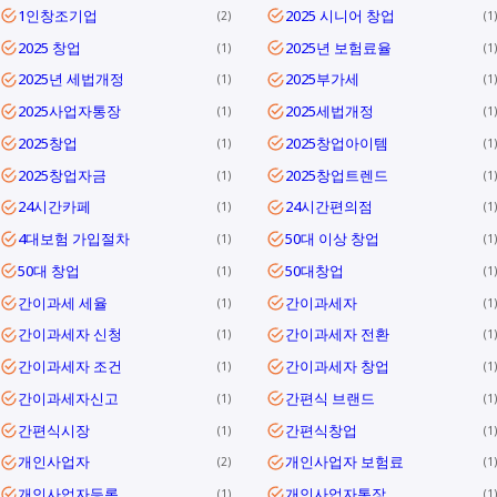
1인창조기업
2025 시니어 창업
2
1
2025 창업
2025년 보험료율
1
1
2025년 세법개정
2025부가세
1
1
2025사업자통장
2025세법개정
1
1
2025창업
2025창업아이템
1
1
2025창업자금
2025창업트렌드
1
1
24시간카페
24시간편의점
1
1
4대보험 가입절차
50대 이상 창업
1
1
50대 창업
50대창업
1
1
간이과세 세율
간이과세자
1
1
간이과세자 신청
간이과세자 전환
1
1
간이과세자 조건
간이과세자 창업
1
1
간이과세자신고
간편식 브랜드
1
1
간편식시장
간편식창업
1
1
개인사업자
개인사업자 보험료
2
1
개인사업자등록
개인사업자통장
1
1