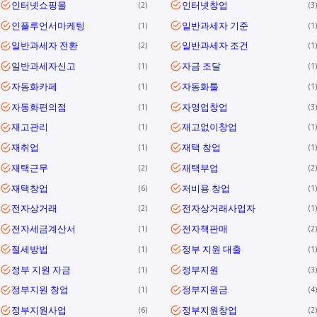
인터넷쇼핑몰
인터넷창업
2
3
인플루언서마케팅
일반과세자 기준
1
1
일반과세자 전환
일반과세자 조건
2
1
일반과세자신고
자금 조달
1
1
자동화카페
자동화툴
1
1
자동화편의점
자영업창업
1
3
재고관리
재고없이창업
1
1
재취업
재택 창업
1
1
재택근무
재택부업
2
2
재택창업
저비용 창업
6
1
전자상거래
전자상거래사업자
2
1
전자세금계산서
전자책판매
1
2
절세방법
정부 지원 대출
1
1
정부 지원 자금
정부지원
1
3
정부지원 창업
정부지원금
1
4
정부지원사업
정부지원창업
6
2