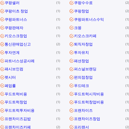
쿠팡셀러
쿠팡수수료
1
2
쿠팡이츠 창업
쿠팡창업
1
2
쿠팡파트너스
쿠팡파트너스수익
1
1
쿠팡판매자
크몽
1
3
키오스크창업
키오스크카페
1
1
통신판매업신고
퇴직자창업
2
1
투자연계
투자유치
1
1
파트너스성공사례
패션창업
1
1
패시브인컴
퍼스널브랜딩
1
1
펫시터
편의점창업
1
1
폐업률
푸드테크
1
1
푸드트럭비용
푸드트럭시작비용
1
1
푸드트럭창업
푸드트럭창업비용
1
1
푸드트럭투자비용
프랜차이즈
1
1
프랜차이즈김밥
프랜차이즈창업
1
3
프랜차이즈카페
프리랜서
2
2