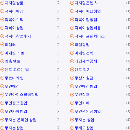
디지털상품
디지털콘텐츠
2
1
떡볶이매장
떡볶이배달창업
1
1
떡볶이수익
떡볶이집창업
1
1
떡볶이창업
떡볶이창업비용
1
1
떡볶이창업후기
떡볶이프랜차이즈
1
1
리셀러
리셀창업
1
1
마케팅 기초
마케팅전략
1
3
맞춤 멘토
매입세액공제
1
3
멘토 고르는 법
멘토 찾기
1
1
무료마케팅
무상지원금
1
1
무인매장
무인매장창업
1
2
무인아이스크림창업
무인점포
1
3
무인점포창업
무인카페
1
1
무인카페창업
무인편의점창업
2
1
무자본 온라인 창업
무자본 창업
1
2
무자본창업
무재고창업
7
1