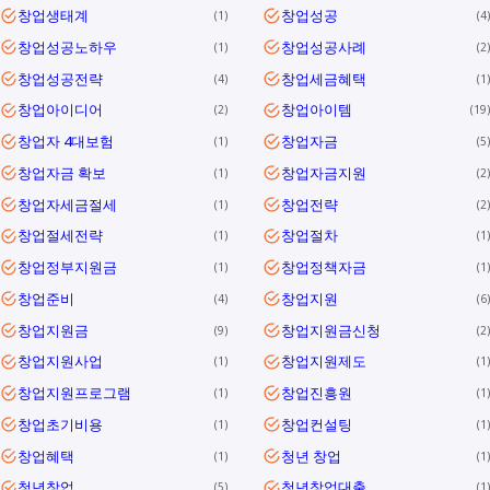
창업생태계
창업성공
1
4
창업성공노하우
창업성공사례
1
2
창업성공전략
창업세금혜택
4
1
창업아이디어
창업아이템
2
19
창업자 4대보험
창업자금
1
5
창업자금 확보
창업자금지원
1
2
창업자세금절세
창업전략
1
2
창업절세전략
창업절차
1
1
창업정부지원금
창업정책자금
1
1
창업준비
창업지원
4
6
창업지원금
창업지원금신청
9
2
창업지원사업
창업지원제도
1
1
창업지원프로그램
창업진흥원
1
1
창업초기비용
창업컨설팅
1
1
창업혜택
청년 창업
1
1
청년창업
청년창업대출
5
1