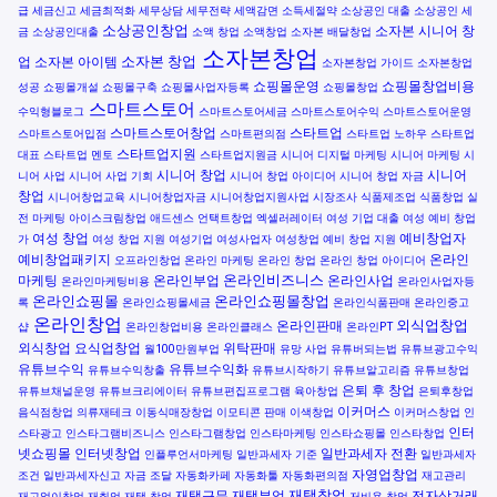
급
세금신고
세금최적화
세무상담
세무전략
세액감면
소득세절약
소상공인 대출
소상공인 세
소상공인창업
소자본 시니어 창
금
소상공인대출
소액 창업
소액창업
소자본 배달창업
소자본창업
소자본 창업
업
소자본 아이템
소자본창업 가이드
소자본창업
쇼핑몰운영
쇼핑몰창업비용
성공
쇼핑몰개설
쇼핑몰구축
쇼핑몰사업자등록
쇼핑몰창업
스마트스토어
수익형블로그
스마트스토어세금
스마트스토어수익
스마트스토어운영
스마트스토어창업
스타트업
스마트스토어입점
스마트편의점
스타트업 노하우
스타트업
스타트업지원
대표
스타트업 멘토
스타트업지원금
시니어 디지털 마케팅
시니어 마케팅
시
시니어 창업
시니어
니어 사업
시니어 사업 기회
시니어 창업 아이디어
시니어 창업 자금
창업
시니어창업교육
시니어창업자금
시니어창업지원사업
시장조사
식품제조업
식품창업
실
전 마케팅
아이스크림창업
애드센스
언택트창업
엑셀러레이터
여성 기업 대출
여성 예비 창업
여성 창업
예비창업자
가
여성 창업 지원
여성기업
여성사업자
여성창업
예비 창업 지원
예비창업패키지
온라인
오프라인창업
온라인 마케팅
온라인 창업
온라인 창업 아이디어
온라인비즈니스
마케팅
온라인부업
온라인사업
온라인마케팅비용
온라인사업자등
온라인쇼핑몰
온라인쇼핑몰창업
록
온라인쇼핑몰세금
온라인식품판매
온라인중고
온라인창업
외식업창업
온라인판매
샵
온라인창업비용
온라인클래스
온라인PT
외식창업
요식업창업
위탁판매
월100만원부업
유망 사업
유튜버되는법
유튜브광고수익
유튜브수익
유튜브수익화
유튜브수익창출
유튜브시작하기
유튜브알고리즘
유튜브창업
은퇴 후 창업
유튜브채널운영
유튜브크리에이터
유튜브편집프로그램
육아창업
은퇴후창업
이커머스
음식점창업
의류재테크
이동식매장창업
이모티콘 판매
이색창업
이커머스창업
인
인터
스타광고
인스타그램비즈니스
인스타그램창업
인스타마케팅
인스타쇼핑몰
인스타창업
넷쇼핑몰
인터넷창업
일반과세자 전환
인플루언서마케팅
일반과세자 기준
일반과세자
자영업창업
조건
일반과세자신고
자금 조달
자동화카페
자동화툴
자동화편의점
재고관리
재택창업
재택근무
재택부업
전자상거래
재고없이창업
재취업
재택 창업
저비용 창업