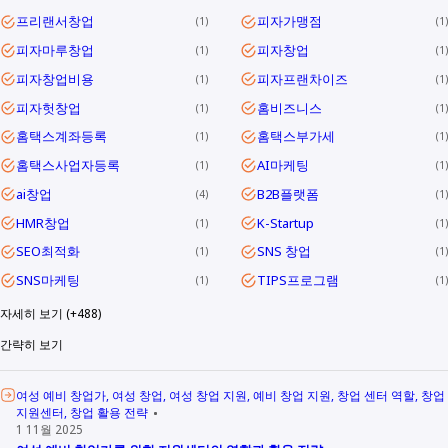
프리랜서창업
피자가맹점
1
1
피자마루창업
피자창업
1
1
피자창업비용
피자프랜차이즈
1
1
피자헛창업
홈비즈니스
1
1
홈택스계좌등록
홈택스부가세
1
1
홈택스사업자등록
AI마케팅
1
1
ai창업
B2B플랫폼
4
1
HMR창업
K-Startup
1
1
SEO최적화
SNS 창업
1
1
SNS마케팅
TIPS프로그램
1
1
자세히 보기 (+488)
간략히 보기
여성 예비 창업가
여성 창업
여성 창업 지원
예비 창업 지원
창업 센터 역할
창업
지원센터
창업 활용 전략
1 11월 2025