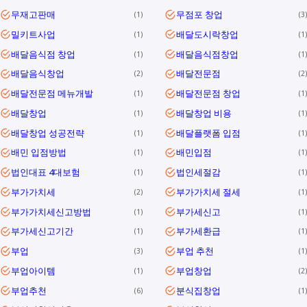
무재고판매
무점포 창업
1
3
밀키트사업
배달도시락창업
1
1
배달음식점 창업
배달음식점창업
1
1
배달음식창업
배달전문점
2
2
배달전문점 메뉴개발
배달전문점 창업
1
1
배달창업
배달창업 비용
1
1
배달창업 성공전략
배달플랫폼 입점
1
1
배민 입점방법
배민입점
1
1
법인대표 4대보험
법인세절감
1
1
부가가치세
부가가치세 절세
2
1
부가가치세신고방법
부가세신고
1
1
부가세신고기간
부가세환급
1
1
부업
부업 추천
3
1
부업아이템
부업창업
1
2
부업추천
분식집창업
6
1