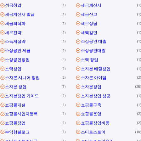
성공창업
세금계산서
1
1
세금계산서 발급
세금신고
1
1
세금최적화
세무상담
1
1
세무전략
세액감면
1
1
소득세절약
소상공인 대출
1
1
소상공인 세금
소상공인대출
1
1
소상공인창업
소액 창업
4
1
소액창업
소자본 배달창업
1
1
소자본 시니어 창업
소자본 아이템
2
2
소자본 창업
소자본창업
7
28
소자본창업 가이드
소자본창업 성공
1
1
쇼핑몰개설
쇼핑몰구축
1
1
쇼핑몰사업자등록
쇼핑몰운영
1
2
쇼핑몰창업
쇼핑몰창업비용
1
2
수익형블로그
스마트스토어
1
18
스마트스토어세금
스마트스토어수익
1
1