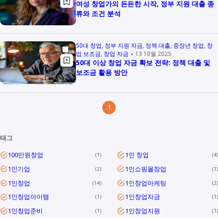
여성 창업가의 든든한 시작, 정부 지원 대출 종
류와 조건 분석
50대 창업
정부 지원 자금
정책 대출
중장년 창업
창
업 보조금
창업 자금
13 10월 2025
50대 이상 창업 자금 확보 전략: 정책 대출 및
보조금 활용 방안
1
태그
100만원창업
1인 창업
1
4
1인기업
1인쇼핑몰창업
2
1
1인창업
1인창업마케팅
14
2
1인창업아이템
1인창업자금
1
1
1인창업준비
1인창업지원
1
1