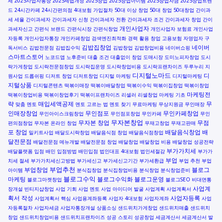
세
2025사업자통장
2025세법개정
2025창업
2025창업아이템
2025창업자금
2025창업트렌
드
24시간카페
24시간편의점
4대보험 가입절차
50대 이상 창업
50대 창업
50대창업
간이과
세 세율
간이과세자
간이과세자 신청
간이과세자 전환
간이과세자 조건
간이과세자 창업
간이
개인사업자
과세자신고
간편식 브랜드
간편식시장
간편식창업
개인사업자 보험료
개인사업
자등록
개인사업자통장
개인카페창업
검색엔진최적화
경력 활용 창업
고용보험 자영업자
구
김밥집창업
네이버
독서비스
김밥전문점
김밥집수익
김밥창업
김밥창업비용
네이버쇼핑
스마트스토어
노코드앱
노후준비
대출 조건
대출없이 창업
도매시장
도미노피자창업
도시
락가게창업
도시락전문점창업
도시락집운영
도시락창업비용
도시락프랜차이즈
두루누리 지
디지털노마드
디
원사업
드롭쉬핑
디저트 창업
디저트창업
디지털 마케팅
디지털마케팅
지털상품
디지털콘텐츠
떡볶이매장
떡볶이배달창업
떡볶이수익
떡볶이집창업
떡볶이창업
마케팅전
떡볶이창업비용
떡볶이창업후기
떡볶이프랜차이즈
리셀러
리셀창업
마케팅 기초
략
매입세액공제
무
맞춤 멘토
멘토 고르는 법
멘토 찾기
무료마케팅
무상지원금
무인매장
인매장창업
무인점포
무인카페창업
무인아이스크림창업
무인점포창업
무인카페
무인
무자본창업
무자본 창업
무점
편의점창업
무자본 온라인 창업
무재고창업
무재고판매
포 창업
배달음식창업
배
밀키트사업
배달도시락창업
배달음식점 창업
배달음식점창업
달전문점
배달전문점 메뉴개발
배달전문점 창업
배달창업
배달창업 비용
배달창업 성공전략
부가가치세
배달플랫폼 입점
배민 입점방법
배민입점
법인대표 4대보험
법인세절감
부가가
부업
치세 절세
부가가치세신고방법
부가세신고
부가세신고기간
부가세환급
부업 추천
부업
부업추천
부업창업
블로그
아이템
분식집창업
분식집창업비용
분식창업
분식창업준비
블로그수익
마케팅
블로그수익화
블로그운영
블로그마켓창업
블로그SEO
비대면통
사업계
장개설
빈티지샵창업
사업 기회
사업 멘토
사업 아이디어 발굴
사업계획
사업계획서
획서 작성
사업자등록
사업계획서 핵심
사업용계좌등록
사업자 4대보험
사업자계좌
사업
자등록절차
사업자세금
사업자통장개설
상품소싱
샌드위치가게창업
샌드위치매출
샌드위치
창업
샌드위치창업비용
샌드위치프랜차이즈
성공 스토리
성공창업
세금계산서
세금계산서 발