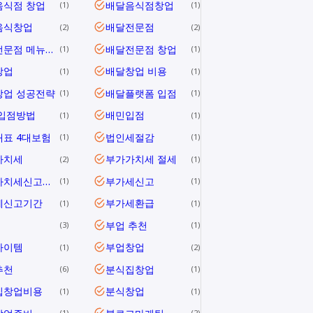
음식점 창업
배달음식점창업
1
1
음식창업
배달전문점
2
2
배달전문점 메뉴개발
배달전문점 창업
1
1
창업
배달창업 비용
1
1
창업 성공전략
배달플랫폼 입점
1
1
 입점방법
배민입점
1
1
표 4대보험
법인세절감
1
1
가치세
부가가치세 절세
2
1
부가가치세신고방법
부가세신고
1
1
세신고기간
부가세환급
1
1
부업 추천
3
1
아이템
부업창업
1
2
추천
분식집창업
6
1
집창업비용
분식창업
1
1
1
2