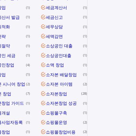
창업
세금계산서
1
1
계산서 발급
세금신고
1
1
최적화
세무상담
1
1
전략
세액감면
1
1
세절약
소상공인 대출
1
1
공인 세금
소상공인대출
1
1
공인창업
소액 창업
4
1
창업
소자본 배달창업
1
1
 시니어 창업
소자본 아이템
2
2
 창업
소자본창업
7
28
본창업 가이드
소자본창업 성공
1
1
몰개설
쇼핑몰구축
1
1
몰사업자등록
쇼핑몰운영
1
2
몰창업
쇼핑몰창업비용
1
2