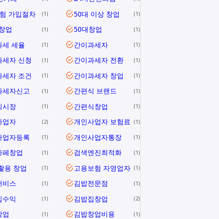
험 가입절차
50대 이상 창업
1
1
 창업
50대창업
1
1
과세 세율
간이과세자
1
1
과세자 신청
간이과세자 전환
1
1
과세자 조건
간이과세자 창업
1
1
과세자신고
간편식 브랜드
1
1
식시장
간편식창업
1
1
사업자
개인사업자 보험료
2
1
사업자등록
개인사업자통장
1
1
카페창업
검색엔진최적화
1
1
활용 창업
고용보험 자영업자
1
1
서비스
김밥전문점
1
1
집수익
김밥집창업
1
2
창업
김밥창업비용
1
1