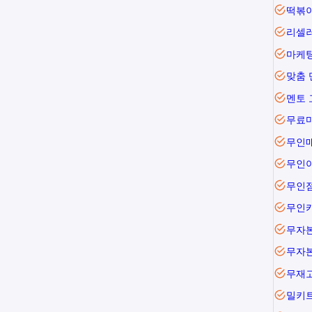
떡볶
리셀
마케팅
맞춤 
멘토 
무료
무인
무인
무인
무자본
무자
무재
밀키