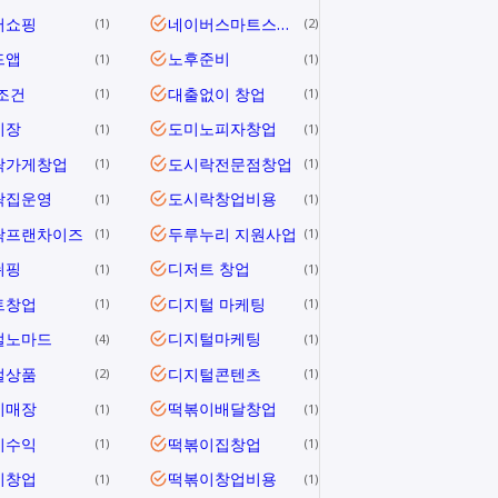
버쇼핑
네이버스마트스토어
1
2
드앱
노후준비
1
1
조건
대출없이 창업
1
1
시장
도미노피자창업
1
1
락가게창업
도시락전문점창업
1
1
락집운영
도시락창업비용
1
1
락프랜차이즈
두루누리 지원사업
1
1
쉬핑
디저트 창업
1
1
트창업
디지털 마케팅
1
1
털노마드
디지털마케팅
4
1
털상품
디지털콘텐츠
2
1
이매장
떡볶이배달창업
1
1
이수익
떡볶이집창업
1
1
이창업
떡볶이창업비용
1
1