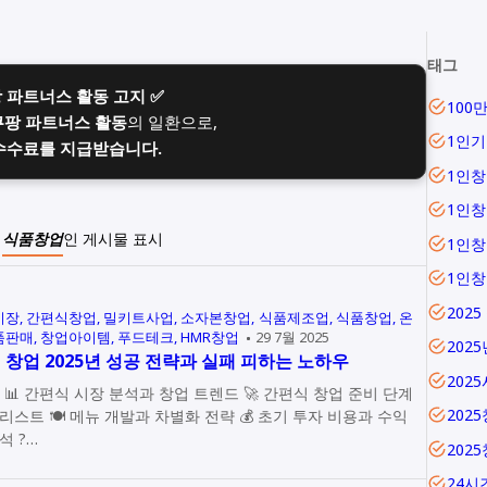
태그
팡 파트너스 활동 고지 ✅
100
쿠팡 파트너스 활동
의 일환으로,
1인기
수수료를 지급받습니다.
1인창
1인
이
식품창업
인 게시물 표시
1인
1인
2025
시장
간편식창업
밀키트사업
소자본창업
식품제조업
식품창업
온
품판매
창업아이템
푸드테크
HMR창업
29 7월 2025
202
 창업 2025년 성공 전략과 실패 피하는 노하우
202
비 단계
202
별화 전략 💰 초기 투자 비용과 수익
구조 분석 ?…
202
24시