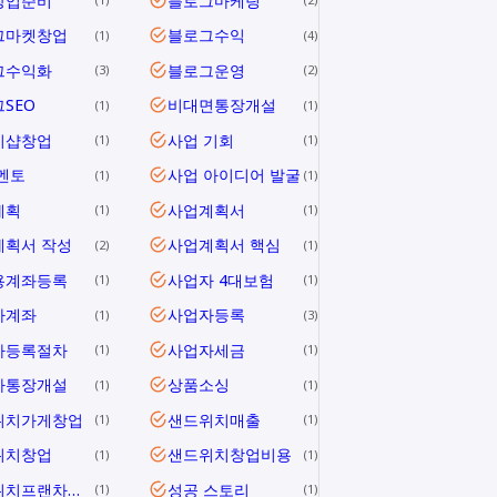
창업준비
블로그마케팅
그마켓창업
블로그수익
1
4
그수익화
블로그운영
3
2
SEO
비대면통장개설
1
1
지샵창업
사업 기회
1
1
멘토
사업 아이디어 발굴
1
1
계획
사업계획서
1
1
계획서 작성
사업계획서 핵심
2
1
용계좌등록
사업자 4대보험
1
1
자계좌
사업자등록
1
3
자등록절차
사업자세금
1
1
자통장개설
상품소싱
1
1
위치가게창업
샌드위치매출
1
1
위치창업
샌드위치창업비용
1
1
샌드위치프랜차이즈
성공 스토리
1
1