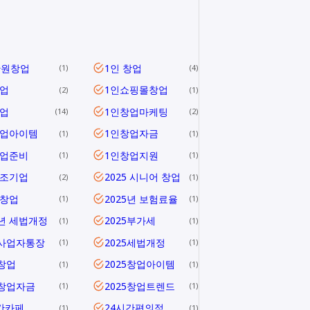
만원창업
1인 창업
1
4
업
1인쇼핑몰창업
2
1
업
1인창업마케팅
14
2
창업아이템
1인창업자금
1
1
창업준비
1인창업지원
1
1
창조기업
2025 시니어 창업
2
1
 창업
2025년 보험료율
1
1
5년 세법개정
2025부가세
1
1
5사업자통장
2025세법개정
1
1
5창업
2025창업아이템
1
1
5창업자금
2025창업트렌드
1
1
간카페
24시간편의점
1
1