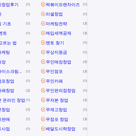
이창업후기
떡볶이프랜차이즈
1
1
러
리셀창업
1
1
 기초
마케팅전략
1
3
멘토
매입세액공제
1
3
고르는 법
멘토 찾기
1
1
마케팅
무상지원금
1
1
매장
무인매장창업
1
2
무인아이스크림창업
무인점포
1
3
점포창업
무인카페
1
1
카페창업
무인편의점창업
2
1
 온라인 창업
무자본 창업
1
2
본창업
무재고창업
7
1
고판매
무점포 창업
1
3
트사업
배달도시락창업
1
1