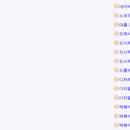
네이
노코
대출 
도매
도시
도시
도시
드롭
디저
디지
디지
떡볶
떡볶
떡볶