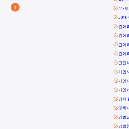
1
4대보
50대
간이
간이
간이
간이
간편
개인
개인
개인
경력 
구독
김밥
김밥