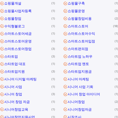
쇼핑몰개설
쇼핑몰구축
1
1
쇼핑몰사업자등록
쇼핑몰운영
1
2
쇼핑몰창업
쇼핑몰창업비용
1
2
수익형블로그
스마트스토어
1
18
스마트스토어세금
스마트스토어수익
1
1
스마트스토어운영
스마트스토어입점
1
1
스마트스토어창업
스마트편의점
3
1
스타트업
스타트업 노하우
3
1
스타트업 대표
스타트업 멘토
1
1
스타트업지원
스타트업지원금
3
1
시니어 디지털 마케팅
시니어 마케팅
1
1
시니어 사업
시니어 사업 기회
1
1
시니어 창업
시니어 창업 아이디어
3
1
시니어 창업 자금
시니어창업
1
2
시니어창업교육
시니어창업자금
1
1
시니어창업지원사업
시장조사
1
1