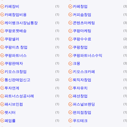
카페장비
카페창업
1
3
카페창업비용
커피숍창업
1
1
케이뱅크사장님통장
콘텐츠마케팅
1
3
쿠팡로켓배송
쿠팡마케팅
1
1
쿠팡셀러
쿠팡수수료
1
2
쿠팡이츠 창업
쿠팡창업
1
2
쿠팡파트너스
쿠팡파트너스수익
1
1
쿠팡판매자
크몽
1
3
키오스크창업
키오스크카페
1
1
통신판매업신고
퇴직자창업
2
1
투자연계
투자유치
1
1
파트너스성공사례
패션창업
1
1
패시브인컴
퍼스널브랜딩
1
1
펫시터
편의점창업
1
1
폐업률
푸드테크
1
1