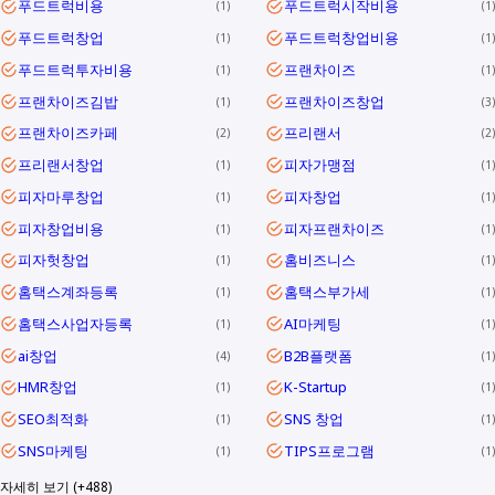
푸드트럭비용
푸드트럭시작비용
1
1
푸드트럭창업
푸드트럭창업비용
1
1
푸드트럭투자비용
프랜차이즈
1
1
프랜차이즈김밥
프랜차이즈창업
1
3
프랜차이즈카페
프리랜서
2
2
프리랜서창업
피자가맹점
1
1
피자마루창업
피자창업
1
1
피자창업비용
피자프랜차이즈
1
1
피자헛창업
홈비즈니스
1
1
홈택스계좌등록
홈택스부가세
1
1
홈택스사업자등록
AI마케팅
1
1
ai창업
B2B플랫폼
4
1
HMR창업
K-Startup
1
1
SEO최적화
SNS 창업
1
1
SNS마케팅
TIPS프로그램
1
1
자세히 보기 (+488)