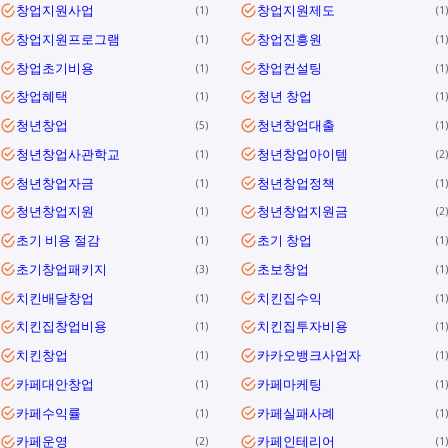
창업지원사업
창업지원제도
1
1
창업지원프로그램
창업진흥원
1
1
창업초기비용
창업컨설팅
1
1
창업혜택
청년 창업
1
1
청년창업
청년창업대출
5
1
청년창업사관학교
청년창업아이템
1
2
청년창업자금
청년창업정책
1
1
청년창업지원
청년창업지원금
1
2
초기 비용 절감
초기 창업
1
1
초기창업패키지
초보창업
3
1
치킨배달창업
치킨집수익
1
1
치킨집창업비용
치킨집투자비용
1
1
치킨창업
카카오뱅크사업자
1
1
카페대안창업
카페마케팅
1
1
카페수익률
카페실패사례
1
1
카페운영
카페인테리어
2
1