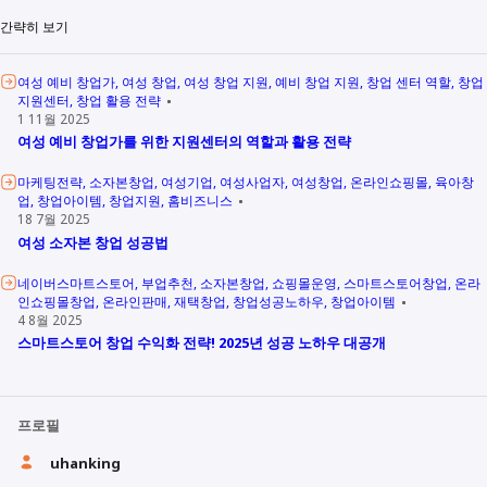
간략히 보기
여성 예비 창업가
여성 창업
여성 창업 지원
예비 창업 지원
창업 센터 역할
창업
지원센터
창업 활용 전략
1 11월 2025
여성 예비 창업가를 위한 지원센터의 역할과 활용 전략
마케팅전략
소자본창업
여성기업
여성사업자
여성창업
온라인쇼핑몰
육아창
업
창업아이템
창업지원
홈비즈니스
18 7월 2025
여성 소자본 창업 성공법
네이버스마트스토어
부업추천
소자본창업
쇼핑몰운영
스마트스토어창업
온라
인쇼핑몰창업
온라인판매
재택창업
창업성공노하우
창업아이템
4 8월 2025
스마트스토어 창업 수익화 전략! 2025년 성공 노하우 대공개
프로필
uhanking