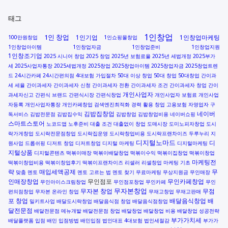
태그
1인창업
1인 창업
1인기업
1인창업마케팅
100만원창업
1인쇼핑몰창업
1인창업아이템
1인창업자금
1인창업준비
1인창업지원
1인창조기업
2025 시니어 창업
2025 창업
2025년 보험료율
2025년 세법개정
2025부가
세
2025사업자통장
2025세법개정
2025창업
2025창업아이템
2025창업자금
2025창업트렌
드
24시간카페
24시간편의점
4대보험 가입절차
50대 이상 창업
50대 창업
50대창업
간이과
세 세율
간이과세자
간이과세자 신청
간이과세자 전환
간이과세자 조건
간이과세자 창업
간이
개인사업자
과세자신고
간편식 브랜드
간편식시장
간편식창업
개인사업자 보험료
개인사업
자등록
개인사업자통장
개인카페창업
검색엔진최적화
경력 활용 창업
고용보험 자영업자
구
김밥집창업
네이버
독서비스
김밥전문점
김밥집수익
김밥창업
김밥창업비용
네이버쇼핑
스마트스토어
노코드앱
노후준비
대출 조건
대출없이 창업
도매시장
도미노피자창업
도시
락가게창업
도시락전문점창업
도시락집운영
도시락창업비용
도시락프랜차이즈
두루누리 지
디지털노마드
디
원사업
드롭쉬핑
디저트 창업
디저트창업
디지털 마케팅
디지털마케팅
지털상품
디지털콘텐츠
떡볶이매장
떡볶이배달창업
떡볶이수익
떡볶이집창업
떡볶이창업
마케팅전
떡볶이창업비용
떡볶이창업후기
떡볶이프랜차이즈
리셀러
리셀창업
마케팅 기초
략
매입세액공제
무
맞춤 멘토
멘토 고르는 법
멘토 찾기
무료마케팅
무상지원금
무인매장
인매장창업
무인점포
무인카페창업
무인아이스크림창업
무인점포창업
무인카페
무인
무자본창업
무자본 창업
무점
편의점창업
무자본 온라인 창업
무재고창업
무재고판매
포 창업
배달음식창업
배
밀키트사업
배달도시락창업
배달음식점 창업
배달음식점창업
달전문점
배달전문점 메뉴개발
배달전문점 창업
배달창업
배달창업 비용
배달창업 성공전략
부가가치세
배달플랫폼 입점
배민 입점방법
배민입점
법인대표 4대보험
법인세절감
부가가