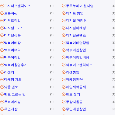
도시락프랜차이즈
두루누리 지원사업
1
1
드롭쉬핑
디저트 창업
1
1
디저트창업
디지털 마케팅
1
1
디지털노마드
디지털마케팅
4
1
디지털상품
디지털콘텐츠
2
1
떡볶이매장
떡볶이배달창업
1
1
떡볶이수익
떡볶이집창업
1
1
떡볶이창업
떡볶이창업비용
1
1
떡볶이창업후기
떡볶이프랜차이즈
1
1
리셀러
리셀창업
1
1
마케팅 기초
마케팅전략
1
3
맞춤 멘토
매입세액공제
1
3
멘토 고르는 법
멘토 찾기
1
1
무료마케팅
무상지원금
1
1
무인매장
무인매장창업
1
2