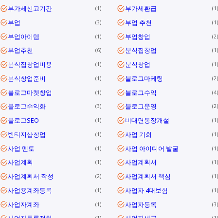
부가세신고기간
부가세환급
1
1
부업
부업 추천
3
1
부업아이템
부업창업
1
2
부업추천
분식집창업
6
1
분식집창업비용
분식창업
1
1
분식창업준비
블로그마케팅
1
2
블로그마켓창업
블로그수익
1
4
블로그수익화
블로그운영
3
2
블로그SEO
비대면통장개설
1
1
빈티지샵창업
사업 기회
1
1
사업 멘토
사업 아이디어 발굴
1
1
사업계획
사업계획서
1
1
사업계획서 작성
사업계획서 핵심
2
1
사업용계좌등록
사업자 4대보험
1
1
사업자계좌
사업자등록
1
3