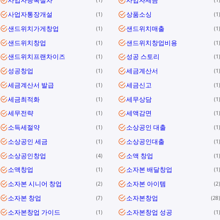
사업자등록절차
사업자세금
1
1
사업자통장개설
상품소싱
1
1
샌드위치가게창업
샌드위치매출
1
1
샌드위치창업
샌드위치창업비용
1
1
샌드위치프랜차이즈
성공 스토리
1
1
성공창업
세금계산서
1
1
세금계산서 발급
세금신고
1
1
세금최적화
세무상담
1
1
세무전략
세액감면
1
1
소득세절약
소상공인 대출
1
1
소상공인 세금
소상공인대출
1
1
소상공인창업
소액 창업
4
1
소액창업
소자본 배달창업
1
1
소자본 시니어 창업
소자본 아이템
2
2
소자본 창업
소자본창업
7
28
소자본창업 가이드
소자본창업 성공
1
1