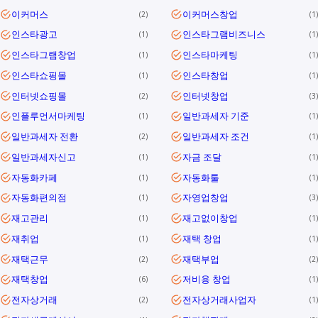
이커머스
이커머스창업
2
1
인스타광고
인스타그램비즈니스
1
1
인스타그램창업
인스타마케팅
1
1
인스타쇼핑몰
인스타창업
1
1
인터넷쇼핑몰
인터넷창업
2
3
인플루언서마케팅
일반과세자 기준
1
1
일반과세자 전환
일반과세자 조건
2
1
일반과세자신고
자금 조달
1
1
자동화카페
자동화툴
1
1
자동화편의점
자영업창업
1
3
재고관리
재고없이창업
1
1
재취업
재택 창업
1
1
재택근무
재택부업
2
2
재택창업
저비용 창업
6
1
전자상거래
전자상거래사업자
2
1