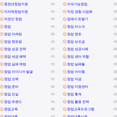
중장년창업지원
지속가능창업
1
1
지자체창업지원
직장 경험 사업화
1
1
직장인 창업
집에서 돈벌기
1
1
창업
창업 리스크
1
1
창업 마케팅
창업 멘토
2
1
창업 멘토링
창업 보조금
1
1
창업 성공 전략
창업 성공사례
1
2
창업 세금 혜택
창업 센터 역할
1
1
창업 실패 예방
창업 실패율
1
1
창업 아이디어 발굴
창업 아이템
1
2
창업 오해
창업 자금
1
2
창업 준비
창업 지원센터
2
1
창업 진실
창업 통계
1
1
창업 트렌드
창업 활용 전략
1
1
창업교육
창업교육프로그램
4
1
창업대출
창업대출신청
1
1