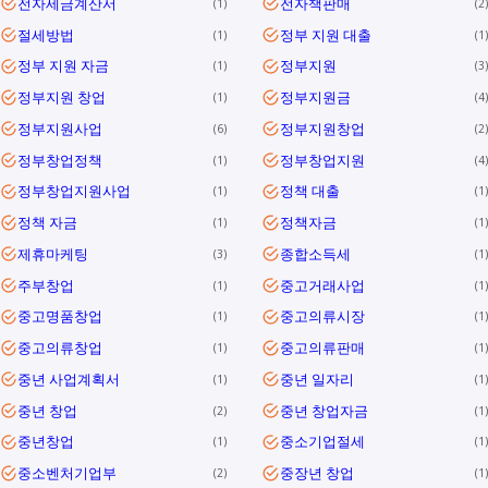
전자세금계산서
전자책판매
1
2
절세방법
정부 지원 대출
1
1
정부 지원 자금
정부지원
1
3
정부지원 창업
정부지원금
1
4
정부지원사업
정부지원창업
6
2
정부창업정책
정부창업지원
1
4
정부창업지원사업
정책 대출
1
1
정책 자금
정책자금
1
1
제휴마케팅
종합소득세
3
1
주부창업
중고거래사업
1
1
중고명품창업
중고의류시장
1
1
중고의류창업
중고의류판매
1
1
중년 사업계획서
중년 일자리
1
1
중년 창업
중년 창업자금
2
1
중년창업
중소기업절세
1
1
중소벤처기업부
중장년 창업
2
1