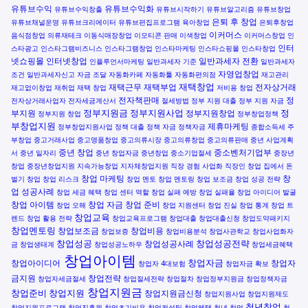
유튜브수익
유튜브수익화
유튜브수익창출
유튜브시작하기
유튜브알고리즘
유튜브창업
은퇴 후 창업
유튜브채널운영
유튜브크리에이터
유튜브편집프로그램
육아창업
은퇴후창업
이커머스
음식점창업
의류재테크
이동식매장창업
이모티콘 판매
이색창업
이커머스창업
인
인터
스타광고
인스타그램비즈니스
인스타그램창업
인스타마케팅
인스타쇼핑몰
인스타창업
넷쇼핑몰
인터넷창업
일반과세자 전환
인플루언서마케팅
일반과세자 기준
일반과세자
자영업창업
조건
일반과세자신고
자금 조달
자동화카페
자동화툴
자동화편의점
재고관리
재택창업
재택근무
재택부업
전자상거래
재고없이창업
재취업
재택 창업
저비용 창업
전자책판매
정
전자상거래사업자
전자세금계산서
절세방법
정부 지원 대출
정부 지원 자금
정부지원금
정부지원사업
정
부지원
정부지원창업
정부지원 창업
정부창업정책
부창업지원
제휴마케팅
정부창업지원사업
정책 대출
정책 자금
정책자금
종합소득세
주
부창업
중고거래사업
중고명품창업
중고의류시장
중고의류창업
중고의류판매
중년 사업계획
중년 창업
중소벤처기업부
서
중년 일자리
중년 창업자금
중년창업
중소기업절세
중장년
창업
중장년창업지원
지속가능창업
지자체창업지원
직장 경험 사업화
직장인 창업
집에서 돈
창업 마케팅
창
벌기
창업
창업 리스크
창업 멘토
창업 멘토링
창업 보조금
창업 성공 전략
업 성공사례
창업 세금 혜택
창업 센터 역할
창업 실패 예방
창업 실패율
창업 아이디어 발굴
창업 아이템
창업 자금
창업 준비
창업 오해
창업 지원센터
창업 진실
창업 통계
창업 트
창업교육
렌드
창업 활용 전략
창업교육프로그램
창업대출
창업대출신청
창업도약패키지
창업멘토링
창업보조금
창업비용
창업보증
창업비용분석
창업사관학교
창업사업화자
창업성공
창업성공전략
창업성공사례
금
창업생태계
창업성공노하우
창업세금혜택
창업아이템
창업자금
창업아이디어
창업자
창업자 4대보험
창업자금 확보
금지원
창업전략
창업자세금절세
창업절세전략
창업절차
창업정부지원금
창업정책자금
창업지원금
창업준비
창업지원
창업지원금신청
창업지원사업
창업지원제도
청년창업
창업지원프로그램
창업진흥원
창업초기비용
창업컨설팅
창업혜택
청년 창업
청