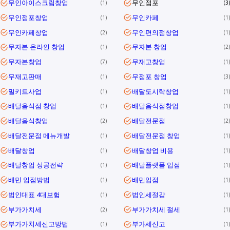
무인아이스크림창업
무인점포
1
3
무인점포창업
무인카페
1
1
무인카페창업
무인편의점창업
2
1
무자본 온라인 창업
무자본 창업
1
2
무자본창업
무재고창업
7
1
무재고판매
무점포 창업
1
3
밀키트사업
배달도시락창업
1
1
배달음식점 창업
배달음식점창업
1
1
배달음식창업
배달전문점
2
2
배달전문점 메뉴개발
배달전문점 창업
1
1
배달창업
배달창업 비용
1
1
배달창업 성공전략
배달플랫폼 입점
1
1
배민 입점방법
배민입점
1
1
법인대표 4대보험
법인세절감
1
1
부가가치세
부가가치세 절세
2
1
부가가치세신고방법
부가세신고
1
1