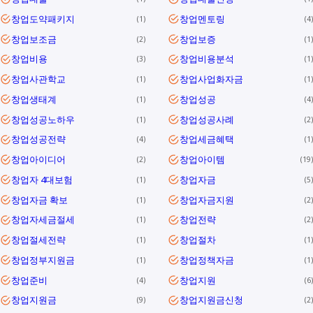
창업도약패키지
창업멘토링
1
4
창업보조금
창업보증
2
1
창업비용
창업비용분석
3
1
창업사관학교
창업사업화자금
1
1
창업생태계
창업성공
1
4
창업성공노하우
창업성공사례
1
2
창업성공전략
창업세금혜택
4
1
창업아이디어
창업아이템
2
19
창업자 4대보험
창업자금
1
5
창업자금 확보
창업자금지원
1
2
창업자세금절세
창업전략
1
2
창업절세전략
창업절차
1
1
창업정부지원금
창업정책자금
1
1
창업준비
창업지원
4
6
창업지원금
창업지원금신청
9
2