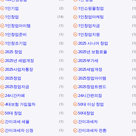
1인기업
1인쇼핑몰창업
2
1
1인창업
1인창업마케팅
14
2
1인창업아이템
1인창업자금
1
1
1인창업준비
1인창업지원
1
1
1인창조기업
2025 시니어 창업
2
1
2025 창업
2025년 보험료율
1
1
2025년 세법개정
2025부가세
1
1
2025사업자통장
2025세법개정
1
1
2025창업
2025창업아이템
1
1
2025창업자금
2025창업트렌드
1
1
24시간카페
24시간편의점
1
1
4대보험 가입절차
50대 이상 창업
1
1
50대 창업
50대창업
1
1
간이과세 세율
간이과세자
1
1
간이과세자 신청
간이과세자 전환
1
1