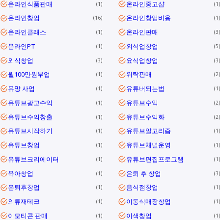
온라인식품판매
온라인중고샵
1
1
온라인창업
온라인창업비용
16
1
온라인클래스
온라인판매
1
3
온라인PT
외식업창업
1
5
외식창업
요식업창업
3
3
월100만원부업
위탁판매
1
2
유망 사업
유튜버되는법
1
1
유튜브광고수익
유튜브수익
1
2
유튜브수익창출
유튜브수익화
1
2
유튜브시작하기
유튜브알고리즘
1
1
유튜브창업
유튜브채널운영
1
1
유튜브크리에이터
유튜브편집프로그램
1
1
육아창업
은퇴 후 창업
1
3
은퇴후창업
음식점창업
1
1
의류재테크
이동식매장창업
1
1
이모티콘 판매
이색창업
1
1