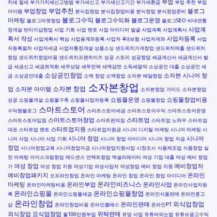
부업
치세 절세
부가가치세신고방법
부가세신고
부가세신고기간
부가세환급
부업 추천
부업
부업추천
부업창업
블로그
아이템
분식집창업
분식집창업비용
분식창업
분식창업준비
블로그수익
마케팅
블로그수익화
블로그운영
블로그마켓창업
블로그SEO
비대면통
사업계
장개설
빈티지샵창업
사업 기회
사업 멘토
사업 아이디어 발굴
사업계획
사업계획서
획서 작성
사업자등록
사업계획서 핵심
사업용계좌등록
사업자 4대보험
사업자계좌
사업
자등록절차
사업자세금
사업자통장개설
상품소싱
샌드위치가게창업
샌드위치매출
샌드위치
창업
샌드위치창업비용
샌드위치프랜차이즈
성공 스토리
성공창업
세금계산서
세금계산서 발
급
세금신고
세금최적화
세무상담
세무전략
세액감면
소득세절약
소상공인 대출
소상공인 세
소상공인창업
소자본 시니어 창
금
소상공인대출
소액 창업
소액창업
소자본 배달창업
소자본창업
소자본 창업
업
소자본 아이템
소자본창업 가이드
소자본창업
쇼핑몰운영
쇼핑몰창업비용
성공
쇼핑몰개설
쇼핑몰구축
쇼핑몰사업자등록
쇼핑몰창업
스마트스토어
수익형블로그
스마트스토어세금
스마트스토어수익
스마트스토어운영
스마트스토어창업
스타트업
스마트스토어입점
스마트편의점
스타트업 노하우
스타트업
스타트업지원
대표
스타트업 멘토
스타트업지원금
시니어 디지털 마케팅
시니어 마케팅
시
시니어 창업
시니어
니어 사업
시니어 사업 기회
시니어 창업 아이디어
시니어 창업 자금
창업
시니어창업교육
시니어창업자금
시니어창업지원사업
시장조사
식품제조업
식품창업
실
전 마케팅
아이스크림창업
애드센스
언택트창업
엑셀러레이터
여성 기업 대출
여성 예비 창업
여성 창업
예비창업자
가
여성 창업 지원
여성기업
여성사업자
여성창업
예비 창업 지원
예비창업패키지
온라인
오프라인창업
온라인 마케팅
온라인 창업
온라인 창업 아이디어
온라인비즈니스
마케팅
온라인부업
온라인사업
온라인마케팅비용
온라인사업자등
온라인쇼핑몰
온라인쇼핑몰창업
록
온라인쇼핑몰세금
온라인식품판매
온라인중고
온라인창업
외식업창업
온라인판매
샵
온라인창업비용
온라인클래스
온라인PT
외식창업
요식업창업
위탁판매
월100만원부업
유망 사업
유튜버되는법
유튜브광고수익