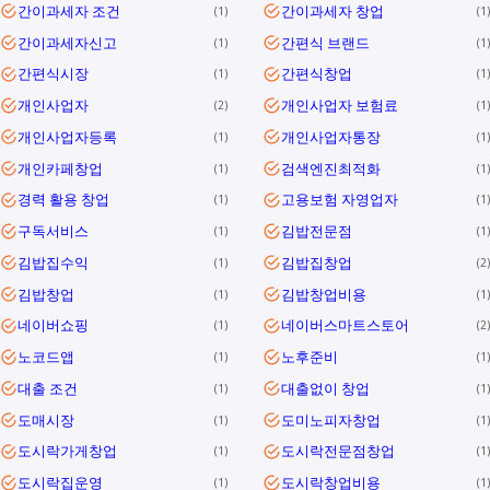
간이과세자 조건
간이과세자 창업
1
1
간이과세자신고
간편식 브랜드
1
1
간편식시장
간편식창업
1
1
개인사업자
개인사업자 보험료
2
1
개인사업자등록
개인사업자통장
1
1
개인카페창업
검색엔진최적화
1
1
경력 활용 창업
고용보험 자영업자
1
1
구독서비스
김밥전문점
1
1
김밥집수익
김밥집창업
1
2
김밥창업
김밥창업비용
1
1
네이버쇼핑
네이버스마트스토어
1
2
노코드앱
노후준비
1
1
대출 조건
대출없이 창업
1
1
도매시장
도미노피자창업
1
1
도시락가게창업
도시락전문점창업
1
1
도시락집운영
도시락창업비용
1
1