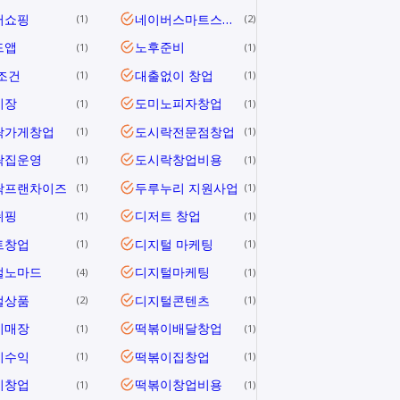
버쇼핑
네이버스마트스토어
1
2
드앱
노후준비
1
1
조건
대출없이 창업
1
1
시장
도미노피자창업
1
1
락가게창업
도시락전문점창업
1
1
락집운영
도시락창업비용
1
1
락프랜차이즈
두루누리 지원사업
1
1
쉬핑
디저트 창업
1
1
트창업
디지털 마케팅
1
1
털노마드
디지털마케팅
4
1
털상품
디지털콘텐츠
2
1
이매장
떡볶이배달창업
1
1
이수익
떡볶이집창업
1
1
이창업
떡볶이창업비용
1
1