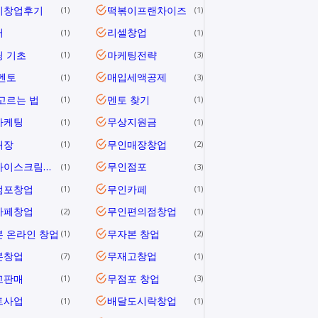
이창업후기
떡볶이프랜차이즈
1
1
러
리셀창업
1
1
 기초
마케팅전략
1
3
멘토
매입세액공제
1
3
고르는 법
멘토 찾기
1
1
마케팅
무상지원금
1
1
매장
무인매장창업
1
2
무인아이스크림창업
무인점포
1
3
점포창업
무인카페
1
1
카페창업
무인편의점창업
2
1
 온라인 창업
무자본 창업
1
2
본창업
무재고창업
7
1
고판매
무점포 창업
1
3
트사업
배달도시락창업
1
1