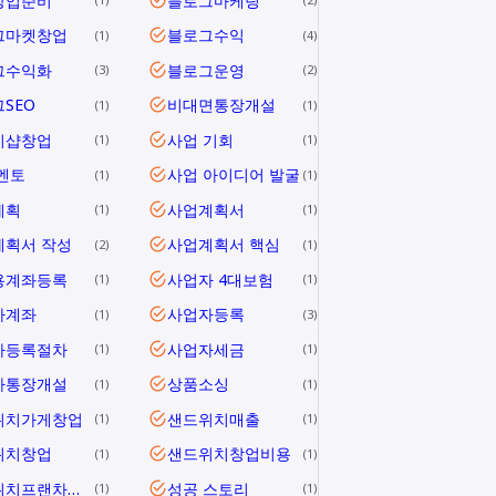
창업준비
블로그마케팅
그마켓창업
블로그수익
1
4
그수익화
블로그운영
3
2
SEO
비대면통장개설
1
1
지샵창업
사업 기회
1
1
멘토
사업 아이디어 발굴
1
1
계획
사업계획서
1
1
계획서 작성
사업계획서 핵심
2
1
용계좌등록
사업자 4대보험
1
1
자계좌
사업자등록
1
3
자등록절차
사업자세금
1
1
자통장개설
상품소싱
1
1
위치가게창업
샌드위치매출
1
1
위치창업
샌드위치창업비용
1
1
샌드위치프랜차이즈
성공 스토리
1
1