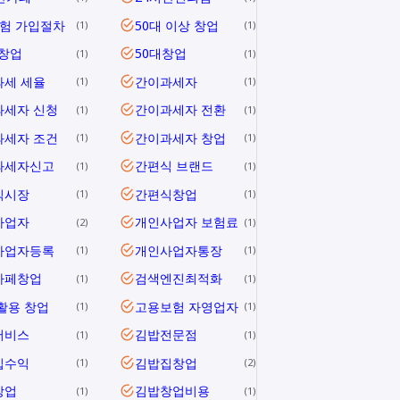
험 가입절차
50대 이상 창업
1
1
 창업
50대창업
1
1
과세 세율
간이과세자
1
1
과세자 신청
간이과세자 전환
1
1
과세자 조건
간이과세자 창업
1
1
과세자신고
간편식 브랜드
1
1
식시장
간편식창업
1
1
사업자
개인사업자 보험료
2
1
사업자등록
개인사업자통장
1
1
카페창업
검색엔진최적화
1
1
활용 창업
고용보험 자영업자
1
1
서비스
김밥전문점
1
1
집수익
김밥집창업
1
2
창업
김밥창업비용
1
1