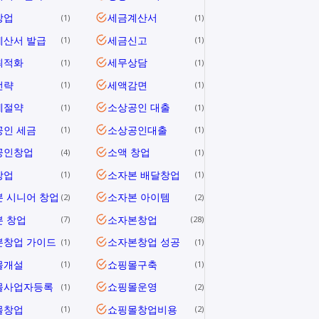
창업
세금계산서
1
1
계산서 발급
세금신고
1
1
최적화
세무상담
1
1
전략
세액감면
1
1
세절약
소상공인 대출
1
1
공인 세금
소상공인대출
1
1
공인창업
소액 창업
4
1
창업
소자본 배달창업
1
1
 시니어 창업
소자본 아이템
2
2
 창업
소자본창업
7
28
본창업 가이드
소자본창업 성공
1
1
몰개설
쇼핑몰구축
1
1
몰사업자등록
쇼핑몰운영
1
2
몰창업
쇼핑몰창업비용
1
2