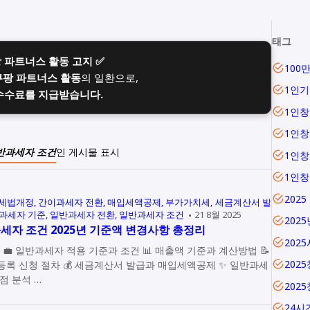
태그
팡 파트너스 활동 고지 ✅
100
쿠팡 파트너스 활동
의 일환으로,
1인기
수수료를 지급받습니다.
1인창
1인
반과세자 조건
인 게시물 표시
1인
1인
2025
년 세법개정
간이과세자 전환
매입세액공제
부가가치세
세금계산서 발
과세자 기준
일반과세자 전환
일반과세자 조건
21 8월 2025
202
세자 조건 2025년 기준액 변경사항 총정리
202
법 📝
202
💰 세금계산서 발급과 매입세액공제 ✨ 일반과세
점 분석 …
202
24시