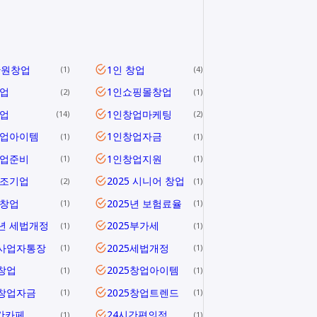
만원창업
1인 창업
1
4
업
1인쇼핑몰창업
2
1
업
1인창업마케팅
14
2
창업아이템
1인창업자금
1
1
창업준비
1인창업지원
1
1
창조기업
2025 시니어 창업
2
1
 창업
2025년 보험료율
1
1
5년 세법개정
2025부가세
1
1
5사업자통장
2025세법개정
1
1
5창업
2025창업아이템
1
1
5창업자금
2025창업트렌드
1
1
간카페
24시간편의점
1
1