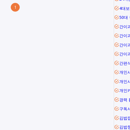
1
4대보
50대
간이
간이
간이
간이
간편
개인
개인
개인
경력 
구독
김밥
김밥