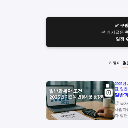
✅ 쿠
본 게시글은
일정 
라벨이
일
2025
급
일반
일반과
📋 목차 💼 일반과세자 적용 기준과 조건 📊 매출액 기준과 계산방
사업자등록 신청 절차 
자 장단