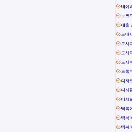
네이
노코
대출 
도매
도시
도시
도시
드롭
디저
디지
디지
떡볶
떡볶
떡볶