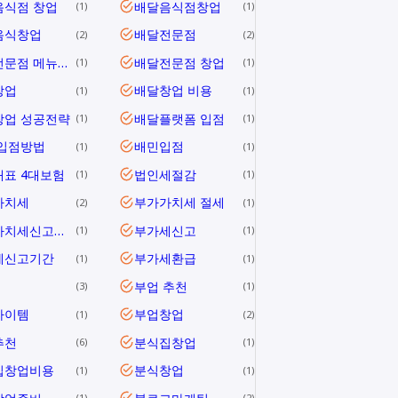
음식점 창업
배달음식점창업
1
1
음식창업
배달전문점
2
2
배달전문점 메뉴개발
배달전문점 창업
1
1
창업
배달창업 비용
1
1
창업 성공전략
배달플랫폼 입점
1
1
 입점방법
배민입점
1
1
표 4대보험
법인세절감
1
1
가치세
부가가치세 절세
2
1
부가가치세신고방법
부가세신고
1
1
세신고기간
부가세환급
1
1
부업 추천
3
1
아이템
부업창업
1
2
추천
분식집창업
6
1
집창업비용
분식창업
1
1
1
2