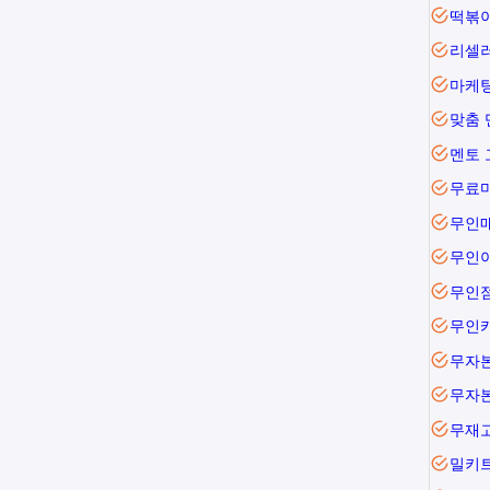
떡볶
리셀
마케팅
맞춤 
멘토 
무료
무인
무인
무인
무자본
무자
무재
밀키