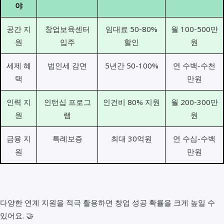
야
공간 지
창업보육센터
임대료 50-80%
월 100-500만
원
입주
할인
원
세제 혜
법인세 감면
5년간 50-100%
연 수백-수천
택
만원
인력 지
인턴십 프로그
인건비 80% 지원
월 200-300만
원
램
원
금융 지
특례보증
최대 30억원
연 수십-수백
원
만원
다양한 연계 지원을 적극 활용하면 창업 성공 확률을 크게 높일 수
있어요. 🤝