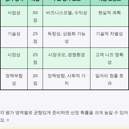
사업성
30
비즈니스모델, 수익성
현실적 계획
점
기술성
25
독창성, 상용화 가능
기술적 차별성
점
성
시장성
25
시장규모, 경쟁환경
고객 니즈 명확
점
성
정책부합
20
정책방향, 사회적 가
일자리 창출 효
성
점
치
과
각 평가 영역별로 균형있게 준비하면 선정 확률을 크게 높일 수 있어
요. ⭐