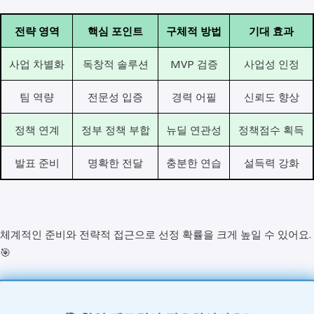
전략 영역
핵심 포인트
구체적 방법
기대 효과
사업 차별화
독창적 솔루션
MVP 검증
사업성 인정
팀 역량
전문성 입증
경력 어필
신뢰도 향상
정책 연계
정부 정책 부합
뉴딜 연관성
정책점수 획득
발표 준비
명확한 전달
충분한 연습
설득력 강화
체계적인 준비와 전략적 접근으로 선정 확률을 크게 높일 수 있어요.
🎯