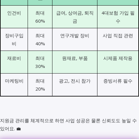
인건비
최대
급여, 상여금, 퇴직
4대보험 가입 필
60%
금
수
장비구입
최대
연구개발 장비
사업 직접 관련
비
40%
재료비
최대
원재료, 부품
시제품 제작용
30%
마케팅비
최대
광고, 전시 참가
증빙서류 필수
20%
지원금 관리를 체계적으로 하면 사업 성공은 물론 신뢰도도 높일 수
있어요. 💼